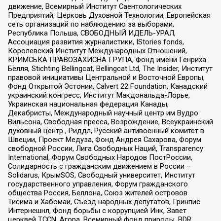
движение, Всемирный Институт Саентологических
Предприятий, Церковь Духовной Технологии, Европейская
сеть организаций по наблюдению за выборами,
Республика Польша, СВОБОДНЫЙ ИДЕЛЬ-УРАЛ,
Ассоциация развития журналистики, IStories fonds,
Королевский Институт Международных Отношений,
КРИМСЬКА ПРАВОЗАХИСНА ГРУПА, Фонд имени Генриха
Бёлля, Stichting Bellingcat, Bellingcat Ltd, The Insider, Институт
правовой инициативы Центральной и Восточной Европы,
Фонд Открытой Эстонии, Calvert 22 Foundation, Канадский
украинский конгресс, Институт Макдональда-Лорье,
Украинская национальная федерация Канады,
Декабристы, Международный научный центр им Вудро
Вильсона, Свободная пресса, Возрождение, Всеукраинский
духовный центр , Риддл, Русский антивоенный комитет в
Швеции, Проект Медуза, Фонд Андрея Сахарова, Форум
свободной России, Лига Свободных Наций, Transparеncy
International, Форум Свободных Народов ПостРоссии,
Солидарность с гражданским движением в России –
Solidarus, КрымSOS, Свободный университет, Институт
государственного управления, Форум гражданского
общества Россия, Беллона, Союз жителей островов
Тисима и Хабомаи, Съезд народных депутатов, Гринпис
Интернешнл, Фонд борьбы с коррупцией Инк, Завет
церквей TCCN, Агора, Всемирный фонд природы, BDR