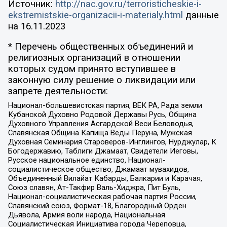
Источник:
http://nac.gov.ru/terroristicheskie-i-
ekstremistskie-organizacii-i-materialy.html
данные
на
16.11.2023
* Перечень общественных объединений и
религиозных организаций в отношении
которых судом принято вступившее в
законную силу решение о ликвидации или
запрете деятельности:
Национал-большевистская партия, ВЕК РА, Рада земли
Кубанской Духовно Родовой Державы Русь, Община
Духовного Управления Асгардской Веси Беловодья,
Славянская Община Капища Веды Перуна, Мужская
Духовная Семинария Староверов-Инглингов, Нурджулар, К
Богодержавию, Таблиги Джамаат, Свидетели Иеговы,
Русское национальное единство, Национал-
социалистическое общество, Джамаат мувахидов,
Объединенный Вилайат Кабарды, Балкарии и Карачая,
Союз славян, Ат-Такфир Валь-Хиджра, Пит Буль,
Национал-социалистическая рабочая партия России,
Славянский союз, Формат-18, Благородный Орден
Дьявола, Армия воли народа, Национальная
Социалистическая Инициатива города Череповца,