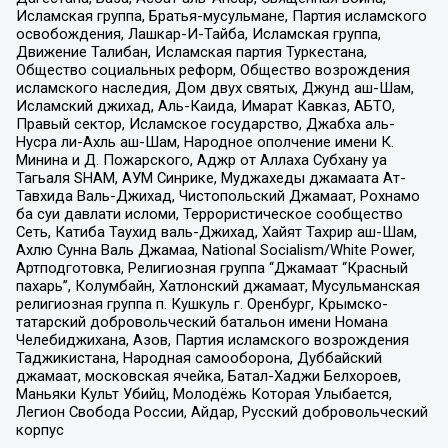
Исламская группа, Братья-мусульмане, Партия исламского
освобождения, Лашкар-И-Тайба, Исламская группа,
Движение Талибан, Исламская партия Туркестана,
Общество социальных реформ, Общество возрождения
исламского наследия, Дом двух святых, Джунд аш-Шам,
Исламский джихад, Аль-Каида, Имарат Кавказ, АБТО,
Правый сектор, Исламское государство, Джабха аль-
Нусра ли-Ахль аш-Шам, Народное ополчение имени К.
Минина и Д. Пожарского, Аджр от Аллаха Субхану уа
Тагьаля SHAM, АУМ Синрике, Муджахеды джамаата Ат-
Тавхида Валь-Джихад, Чистопольский Джамаат, Рохнамо
ба суи давлати исломи, Террористическое сообщество
Сеть, Катиба Таухид валь-Джихад, Хайят Тахрир аш-Шам,
Ахлю Сунна Валь Джамаа, National Socialism/White Power,
Артподготовка, Религиозная группа “Джамаат “Красный
пахарь”, Колумбайн, Хатлонский джамаат, Мусульманская
религиозная группа п. Кушкуль г. Оренбург, Крымско-
татарский добровольческий батальон имени Номана
Челебиджихана, Азов, Партия исламского возрождения
Таджикистана, Народная самооборона, Дуббайский
джамаат, московская ячейка, Батал-Хаджи Белхороев,
Маньяки Культ Убийц, Молодёжь Которая Улыбается,
Легион Свобода России, Айдар, Русский добровольческий
корпус