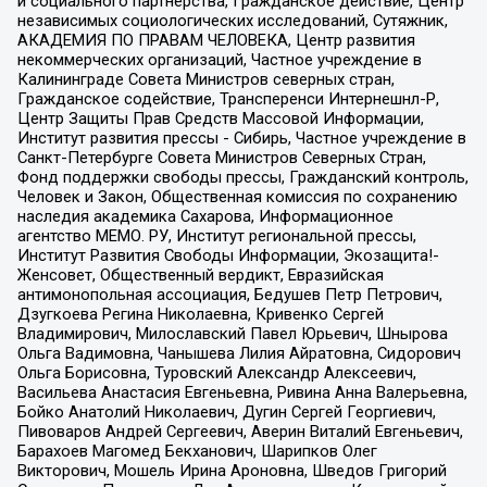
и социального партнерства, Гражданское действие, Центр
независимых социологических исследований, Сутяжник,
АКАДЕМИЯ ПО ПРАВАМ ЧЕЛОВЕКА, Центр развития
некоммерческих организаций, Частное учреждение в
Калининграде Совета Министров северных стран,
Гражданское содействие, Трансперенси Интернешнл-Р,
Центр Защиты Прав Средств Массовой Информации,
Институт развития прессы - Сибирь, Частное учреждение в
Санкт-Петербурге Совета Министров Северных Стран,
Фонд поддержки свободы прессы, Гражданский контроль,
Человек и Закон, Общественная комиссия по сохранению
наследия академика Сахарова, Информационное
агентство МЕМО. РУ, Институт региональной прессы,
Институт Развития Свободы Информации, Экозащита!-
Женсовет, Общественный вердикт, Евразийская
антимонопольная ассоциация, Бедушев Петр Петрович,
Дзугкоева Регина Николаевна, Кривенко Сергей
Владимирович, Милославский Павел Юрьевич, Шнырова
Ольга Вадимовна, Чанышева Лилия Айратовна, Сидорович
Ольга Борисовна, Туровский Александр Алексеевич,
Васильева Анастасия Евгеньевна, Ривина Анна Валерьевна,
Бойко Анатолий Николаевич, Дугин Сергей Георгиевич,
Пивоваров Андрей Сергеевич, Аверин Виталий Евгеньевич,
Барахоев Магомед Бекханович, Шарипков Олег
Викторович, Мошель Ирина Ароновна, Шведов Григорий