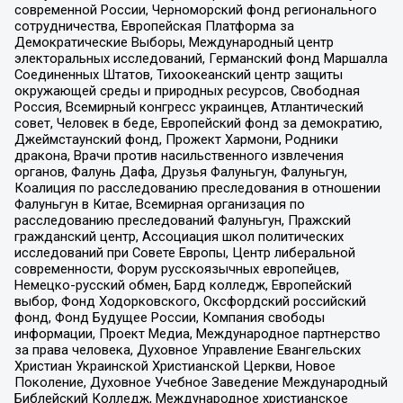
современной России, Черноморский фонд регионального
сотрудничества, Европейская Платформа за
Демократические Выборы, Международный центр
электоральных исследований, Германский фонд Маршалла
Соединенных Штатов, Тихоокеанский центр защиты
окружающей среды и природных ресурсов, Свободная
Россия, Всемирный конгресс украинцев, Атлантический
совет, Человек в беде, Европейский фонд за демократию,
Джеймстаунский фонд, Прожект Хармони, Родники
дракона, Врачи против насильственного извлечения
органов, Фалунь Дафа, Друзья Фалуньгун, Фалуньгун,
Коалиция по расследованию преследования в отношении
Фалуньгун в Китае, Всемирная организация по
расследованию преследований Фалуньгун, Пражский
гражданский центр, Ассоциация школ политических
исследований при Совете Европы, Центр либеральной
современности, Форум русскоязычных европейцев,
Немецко-русский обмен, Бард колледж, Европейский
выбор, Фонд Ходорковского, Оксфордский российский
фонд, Фонд Будущее России, Компания свободы
информации, Проект Медиа, Международное партнерство
за права человека, Духовное Управление Евангельских
Христиан Украинской Христианской Церкви, Новое
Поколение, Духовное Учебное Заведение Международный
Библейский Колледж, Международное христианское