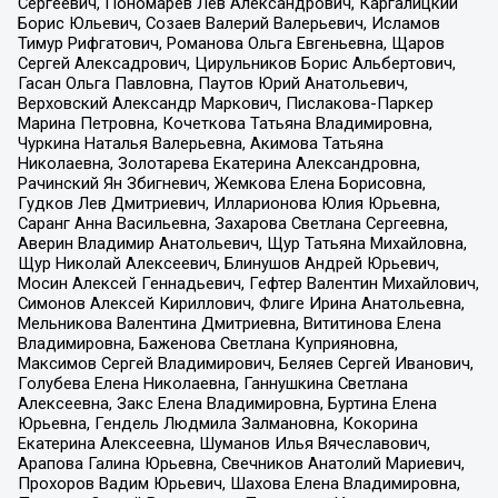
Сергеевич, Пономарев Лев Александрович, Каргалицкий
Борис Юльевич, Созаев Валерий Валерьевич, Исламов
Тимур Рифгатович, Романова Ольга Евгеньевна, Щаров
Сергей Алексадрович, Цирульников Борис Альбертович,
Гасан Ольга Павловна, Паутов Юрий Анатольевич,
Верховский Александр Маркович, Пислакова-Паркер
Марина Петровна, Кочеткова Татьяна Владимировна,
Чуркина Наталья Валерьевна, Акимова Татьяна
Николаевна, Золотарева Екатерина Александровна,
Рачинский Ян Збигневич, Жемкова Елена Борисовна,
Гудков Лев Дмитриевич, Илларионова Юлия Юрьевна,
Саранг Анна Васильевна, Захарова Светлана Сергеевна,
Аверин Владимир Анатольевич, Щур Татьяна Михайловна,
Щур Николай Алексеевич, Блинушов Андрей Юрьевич,
Мосин Алексей Геннадьевич, Гефтер Валентин Михайлович,
Симонов Алексей Кириллович, Флиге Ирина Анатольевна,
Мельникова Валентина Дмитриевна, Вититинова Елена
Владимировна, Баженова Светлана Куприяновна,
Максимов Сергей Владимирович, Беляев Сергей Иванович,
Голубева Елена Николаевна, Ганнушкина Светлана
Алексеевна, Закс Елена Владимировна, Буртина Елена
Юрьевна, Гендель Людмила Залмановна, Кокорина
Екатерина Алексеевна, Шуманов Илья Вячеславович,
Арапова Галина Юрьевна, Свечников Анатолий Мариевич,
Прохоров Вадим Юрьевич, Шахова Елена Владимировна,