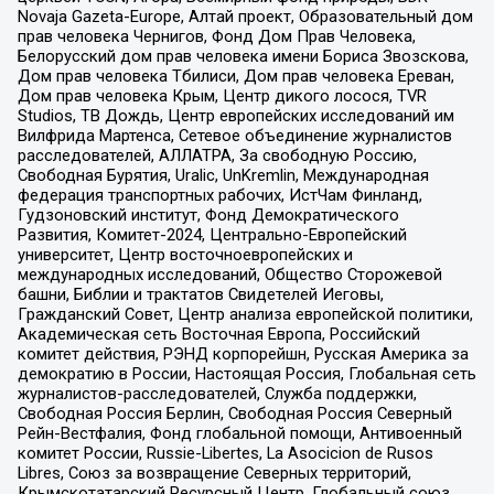
Novaja Gazeta-Europe, Алтай проект, Образовательный дом
прав человека Чернигов, Фонд Дом Прав Человека,
Белорусский дом прав человека имени Бориса Звозскова,
Дом прав человека Тбилиси, Дом прав человека Ереван,
Дом прав человека Крым, Центр дикого лосося, TVR
Studios, ТВ Дождь, Центр европейских исследований им
Вилфрида Мартенса, Сетевое объединение журналистов
расследователей, АЛЛАТРА, За свободную Россию,
Свободная Бурятия, Uralic, UnKremlin, Международная
федерация транспортных рабочих, ИстЧам Финланд,
Гудзоновский институт, Фонд Демократического
Развития, Комитет-2024, Центрально-Европейский
университет, Центр восточноевропейских и
международных исследований, Общество Сторожевой
башни, Библии и трактатов Свидетелей Иеговы,
Гражданский Совет, Центр анализа европейской политики,
Академическая сеть Восточная Европа, Российский
комитет действия, РЭНД корпорейшн, Русская Америка за
демократию в России, Настоящая Россия, Глобальная сеть
журналистов-расследователей, Служба поддержки,
Свободная Россия Берлин, Свободная Россия Северный
Рейн-Вестфалия, Фонд глобальной помощи, Антивоенный
комитет России, Russie-Libertes, La Asocicion de Rusos
Libres, Союз за возвращение Северных территорий,
Крымскотатарский Ресурсный Центр, Глобальный союз