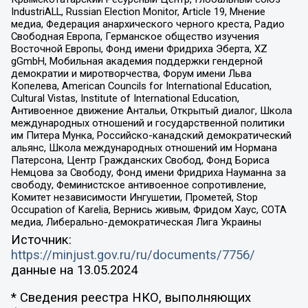
IndustriALL, Russian Election Monitor, Article 19, Мнение
медиа, Федерация анархического черного креста, Радио
Свободная Европа, Германское общество изучения
Восточной Европы, Фонд имени Фридриха Эберта, XZ
gGmbH, Мобильная академия поддержки гендерной
демократии и миротворчества, Форум имени Льва
Копелева, American Councils for International Education,
Cultural Vistas, Institute of International Education,
Антивоенное движение Антальи, Открытый диалог, Школа
международных отношений и государственной политики
им Питера Мунка, Российско-канадский демократический
альянс, Школа международных отношений им Нормана
Патерсона, Центр Гражданских Свобод, Фонд Бориса
Немцова за Свободу, Фонд имени Фридриха Науманна за
свободу, Феминистское антивоенное сопротивление,
Комитет независимости Ингушетии, Прометей, Stop
Occupation of Karelia, Вернись живым, Фридом Хаус, СОТА
медиа, Либерально-демократическая Лига Украины
Источник:
https://minjust.gov.ru/ru/documents/7756/
данные на
13.05.2024
* Сведения реестра НКО, выполняющих