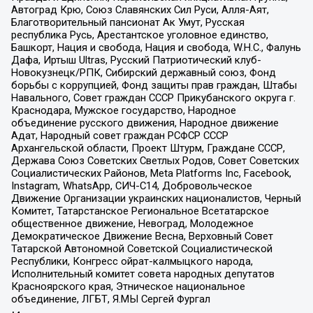
Автоград Крю, Союз Славянских Сил Руси, Алля-Аят,
Благотворительный пансионат Ак Умут, Русская
республика Русь, Арестантское уголовное единство,
Башкорт, Нация и свобода, Нация и свобода, W.H.С., Фалунь
Дафа, Иртыш Ultras, Русский Патриотический клуб-
Новокузнецк/РПК, Сибирский державный союз, Фонд
борьбы с коррупцией, Фонд защиты прав граждан, Штабы
Навального, Совет граждан СССР Прикубанского округа г.
Краснодара, Мужское государство, Народное
объединение русского движения, Народное движение
Адат, Народный совет граждан РСФСР СССР
Архангельской области, Проект Штурм, Граждане СССР,
Держава Союз Советских Светлых Родов, Совет Советских
Социалистических Районов, Meta Platforms Inc, Facebook,
Instagram, WhatsApp, СИЧ-С14, Добровольческое
Движение Организации украинских националистов, Черный
Комитет, Татарстанское Региональное Всетатарское
общественное движение, Невоград, Молодежное
Демократическое Движение Весна, Верховный Совет
Татарской Автономной Советской Социалистической
Республики, Конгресс ойрат-калмыцкого народа,
Исполнительный комитет совета народных депутатов
Красноярского края, Этническое национальное
объединение, ЛГБТ, Я.МЫ Сергей Фургал