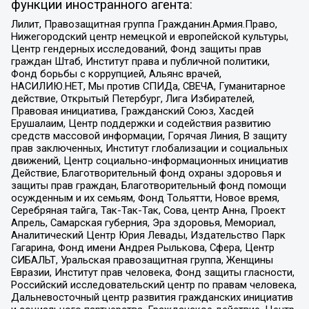
функции иностранного агента:
Лилит, Правозащитная группа Гражданин.Армия.Право,
Нижегородский центр немецкой и европейской культуры,
Центр гендерных исследований, Фонд защиты прав
граждан Штаб, Институт права и публичной политики,
Фонд борьбы с коррупцией, Альянс врачей,
НАСИЛИЮ.НЕТ, Мы против СПИДа, СВЕЧА, Гуманитарное
действие, Открытый Петербург, Лига Избирателей,
Правовая инициатива, Гражданский Союз, Хасдей
Ерушалаим, Центр поддержки и содействия развитию
средств массовой информации, Горячая Линия, В защиту
прав заключенных, Институт глобализации и социальных
движений, Центр социально-информационных инициатив
Действие, Благотворительный фонд охраны здоровья и
защиты прав граждан, Благотворительный фонд помощи
осужденным и их семьям, Фонд Тольятти, Новое время,
Серебряная тайга, Так-Так-Так, Сова, центр Анна, Проект
Апрель, Самарская губерния, Эра здоровья, Мемориал,
Аналитический Центр Юрия Левады, Издательство Парк
Гагарина, Фонд имени Андрея Рылькова, Сфера, Центр
СИБАЛЬТ, Уральская правозащитная группа, Женщины
Евразии, Институт прав человека, Фонд защиты гласности,
Российский исследовательский центр по правам человека,
Дальневосточный центр развития гражданских инициатив