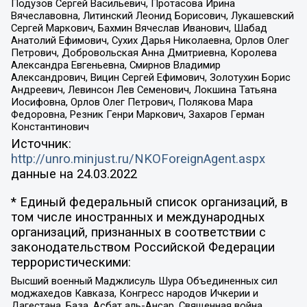
Подузов Сергей Васильевич, Протасова Ирина
Вячеславовна, Литинский Леонид Борисович, Лукашевский
Сергей Маркович, Бахмин Вячеслав Иванович, Шабад
Анатолий Ефимович, Сухих Дарья Николаевна, Орлов Олег
Петрович, Добровольская Анна Дмитриевна, Королева
Александра Евгеньевна, Смирнов Владимир
Александрович, Вицин Сергей Ефимович, Золотухин Борис
Андреевич, Левинсон Лев Семенович, Локшина Татьяна
Иосифовна, Орлов Олег Петрович, Полякова Мара
Федоровна, Резник Генри Маркович, Захаров Герман
Константинович
Источник:
http://unro.minjust.ru/NKOForeignAgent.aspx
данные на
24.03.2022
* Единый федеральный список организаций, в
том числе иностранных и международных
организаций, признанных в соответствии с
законодательством Российской Федерации
террористическими:
Высший военный Маджлисуль Шура Объединенных сил
моджахедов Кавказа, Конгресс народов Ичкерии и
Дагестана, База, Асбат аль-Ансар, Священная война,