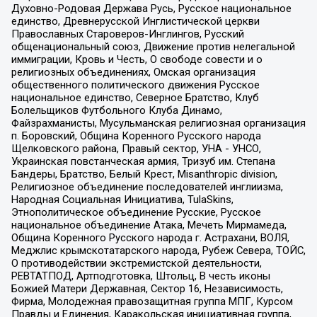
Духовно-Родовая Держава Русь, Русское национальное
единство, Древнерусской Инглистической церкви
Православных Староверов-Инглингов, Русский
общенациональный союз, Движение против нелегальной
иммиграции, Кровь и Честь, О свободе совести и о
религиозных объединениях, Омская организация
общественного политического движения Русское
национальное единство, Северное Братство, Клуб
Болельщиков Футбольного Клуба Динамо,
Файзрахманисты, Мусульманская религиозная организация
п. Боровский, Община Коренного Русского народа
Щелковского района, Правый сектор, УНА - УНСО,
Украинская повстанческая армия, Тризуб им. Степана
Бандеры, Братство, Белый Крест, Misanthropic division,
Религиозное объединение последователей инглиизма,
Народная Социальная Инициатива, TulaSkins,
Этнополитическое объединение Русские, Русское
национальное объединение Атака, Мечеть Мирмамеда,
Община Коренного Русского народа г. Астрахани, ВОЛЯ,
Меджлис крымскотатарского народа, Рубеж Севера, ТОЙС,
О противодействии экстремистской деятельности,
РЕВТАТПОД, Артподготовка, Штольц, В честь иконы
Божией Матери Державная, Сектор 16, Независимость,
Фирма, Молодежная правозащитная группа МПГ, Курсом
Правды и Единения, Каракольская инициативная группа,