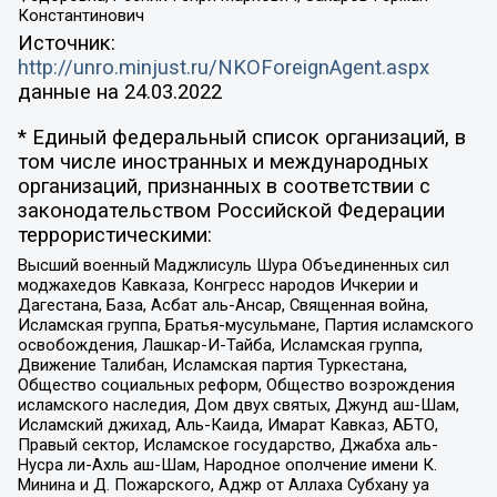
Константинович
Источник:
http://unro.minjust.ru/NKOForeignAgent.aspx
данные на
24.03.2022
* Единый федеральный список организаций, в
том числе иностранных и международных
организаций, признанных в соответствии с
законодательством Российской Федерации
террористическими:
Высший военный Маджлисуль Шура Объединенных сил
моджахедов Кавказа, Конгресс народов Ичкерии и
Дагестана, База, Асбат аль-Ансар, Священная война,
Исламская группа, Братья-мусульмане, Партия исламского
освобождения, Лашкар-И-Тайба, Исламская группа,
Движение Талибан, Исламская партия Туркестана,
Общество социальных реформ, Общество возрождения
исламского наследия, Дом двух святых, Джунд аш-Шам,
Исламский джихад, Аль-Каида, Имарат Кавказ, АБТО,
Правый сектор, Исламское государство, Джабха аль-
Нусра ли-Ахль аш-Шам, Народное ополчение имени К.
Минина и Д. Пожарского, Аджр от Аллаха Субхану уа