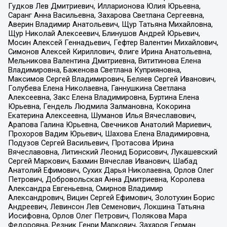
Гудков Лев Дмитриевич, Илларионова Юлия Юрьевна,
Саранг Анна Васильевна, Захарова Светлана Сергеевна,
Аверин Владимир Анатольевич, Щур Татьяна Михайловна,
Щур Николай Алексеевич, Блинушов Андрей Юрьевич,
Мосин Алексей Геннадьевич, Гефтер Валентин Михайлович,
Симонов Алексей Кириллович, Флиге Ирина Анатольевна,
Мельникова Валентина Дмитриевна, Вититинова Елена
Владимировна, Баженова Светлана Куприяновна,
Максимов Сергей Владимирович, Беляев Сергей Иванович,
Голубева Елена Николаевна, Ганнушкина Светлана
Алексеевна, Закс Елена Владимировна, Буртина Елена
Юрьевна, Гендель Людмила Залмановна, Кокорина
Екатерина Алексеевна, Шуманов Илья Вячеславович,
Арапова Галина Юрьевна, Свечников Анатолий Мариевич,
Прохоров Вадим Юрьевич, Шахова Елена Владимировна,
Подузов Сергей Васильевич, Протасова Ирина
Вячеславовна, Литинский Леонид Борисович, Лукашевский
Сергей Маркович, Бахмин Вячеслав Иванович, Шабад
Анатолий Ефимович, Сухих Дарья Николаевна, Орлов Олег
Петрович, Добровольская Анна Дмитриевна, Королева
Александра Евгеньевна, Смирнов Владимир
Александрович, Вицин Сергей Ефимович, Золотухин Борис
Андреевич, Левинсон Лев Семенович, Локшина Татьяна
Иосифовна, Орлов Олег Петрович, Полякова Мара
Федоровна, Резник Генри Маркович, Захаров Герман