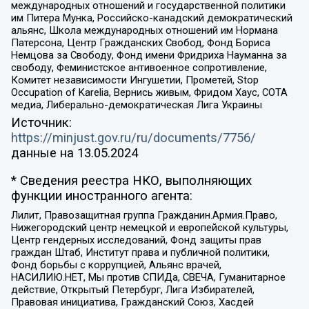
международных отношений и государственной политики
им Питера Мунка, Российско-канадский демократический
альянс, Школа международных отношений им Нормана
Патерсона, Центр Гражданских Свобод, Фонд Бориса
Немцова за Свободу, Фонд имени Фридриха Науманна за
свободу, Феминистское антивоенное сопротивление,
Комитет независимости Ингушетии, Прометей, Stop
Occupation of Karelia, Вернись живым, Фридом Хаус, СОТА
медиа, Либерально-демократическая Лига Украины
Источник:
https://minjust.gov.ru/ru/documents/7756/
данные на
13.05.2024
* Сведения реестра НКО, выполняющих
функции иностранного агента:
Лилит, Правозащитная группа Гражданин.Армия.Право,
Нижегородский центр немецкой и европейской культуры,
Центр гендерных исследований, Фонд защиты прав
граждан Штаб, Институт права и публичной политики,
Фонд борьбы с коррупцией, Альянс врачей,
НАСИЛИЮ.НЕТ, Мы против СПИДа, СВЕЧА, Гуманитарное
действие, Открытый Петербург, Лига Избирателей,
Правовая инициатива, Гражданский Союз, Хасдей