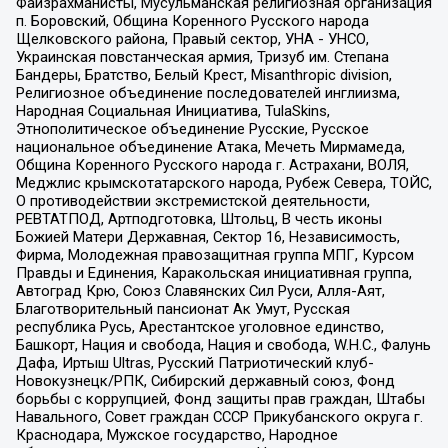
Файзрахманисты, Мусульманская религиозная организация
п. Боровский, Община Коренного Русского народа
Щелковского района, Правый сектор, УНА - УНСО,
Украинская повстанческая армия, Тризуб им. Степана
Бандеры, Братство, Белый Крест, Misanthropic division,
Религиозное объединение последователей инглиизма,
Народная Социальная Инициатива, TulaSkins,
Этнополитическое объединение Русские, Русское
национальное объединение Атака, Мечеть Мирмамеда,
Община Коренного Русского народа г. Астрахани, ВОЛЯ,
Меджлис крымскотатарского народа, Рубеж Севера, ТОЙС,
О противодействии экстремистской деятельности,
РЕВТАТПОД, Артподготовка, Штольц, В честь иконы
Божией Матери Державная, Сектор 16, Независимость,
Фирма, Молодежная правозащитная группа МПГ, Курсом
Правды и Единения, Каракольская инициативная группа,
Автоград Крю, Союз Славянских Сил Руси, Алля-Аят,
Благотворительный пансионат Ак Умут, Русская
республика Русь, Арестантское уголовное единство,
Башкорт, Нация и свобода, Нация и свобода, W.H.С., Фалунь
Дафа, Иртыш Ultras, Русский Патриотический клуб-
Новокузнецк/РПК, Сибирский державный союз, Фонд
борьбы с коррупцией, Фонд защиты прав граждан, Штабы
Навального, Совет граждан СССР Прикубанского округа г.
Краснодара, Мужское государство, Народное