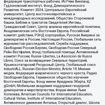
федерация транспортных рабочих, ИстЧам Финланд,
Гудзоновский институт, Фонд Демократического
Развития, Комитет-2024, Центрально-Европейский
университет, Центр восточноевропейских и
международных исследований, Общество Сторожевой
башни, Библии и трактатов Свидетелей Иеговы,
Гражданский Совет, Центр анализа европейской политики,
Академическая сеть Восточная Европа, Российский
комитет действия, РЭНД корпорейшн, Русская Америка за
демократию в России, Настоящая Россия, Глобальная сеть
журналистов-расследователей, Служба поддержки,
Свободная Россия Берлин, Свободная Россия Северный
Рейн-Вестфалия, Фонд глобальной помощи, Антивоенный
комитет России, Russie-Libertes, La Asocicion de Rusos
Libres, Союз за возвращение Северных территорий,
Крымскотатарский Ресурсный Центр, Глобальный союз
IndustriALL, Russian Election Monitor, Article 19, Мнение
медиа, Федерация анархического черного креста, Радио
Свободная Европа, Германское общество изучения
Восточной Европы, Фонд имени Фридриха Эберта, XZ
gGmbH, Мобильная академия поддержки гендерной
демократии и миротворчества, Форум имени Льва
Копелева, American Councils for International Education,
Cultural Vistas, Institute of International Education,
Антивоенное движение Антальи, Открытый диалог, Школа