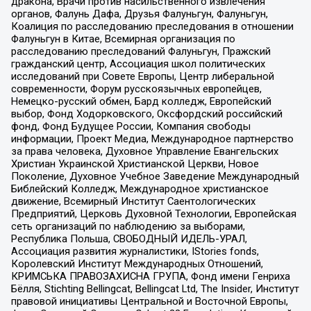
дракона, Врачи против насильственного извлечения
органов, Фалунь Дафа, Друзья Фалуньгун, Фалуньгун,
Коалиция по расследованию преследования в отношении
Фалуньгун в Китае, Всемирная организация по
расследованию преследований Фалуньгун, Пражский
гражданский центр, Ассоциация школ политических
исследований при Совете Европы, Центр либеральной
современности, Форум русскоязычных европейцев,
Немецко-русский обмен, Бард колледж, Европейский
выбор, Фонд Ходорковского, Оксфордский российский
фонд, Фонд Будущее России, Компания свободы
информации, Проект Медиа, Международное партнерство
за права человека, Духовное Управление Евангельских
Христиан Украинской Христианской Церкви, Новое
Поколение, Духовное Учебное Заведение Международный
Библейский Колледж, Международное христианское
движение, Всемирный Институт Саентологических
Предприятий, Церковь Духовной Технологии, Европейская
сеть организаций по наблюдению за выборами,
Республика Польша, СВОБОДНЫЙ ИДЕЛЬ-УРАЛ,
Ассоциация развития журналистики, IStories fonds,
Королевский Институт Международных Отношений,
КРИМСЬКА ПРАВОЗАХИСНА ГРУПА, Фонд имени Генриха
Бёлля, Stichting Bellingcat, Bellingcat Ltd, The Insider, Институт
правовой инициативы Центральной и Восточной Европы,