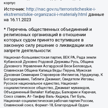
корпус
Источник:
http://nac.gov.ru/terroristicheskie-i-
ekstremistskie-organizacii-i-materialy.html
данные
на
16.11.2023
* Перечень общественных объединений и
религиозных организаций в отношении
которых судом принято вступившее в
законную силу решение о ликвидации или
запрете деятельности:
Национал-большевистская партия, ВЕК РА, Рада земли
Кубанской Духовно Родовой Державы Русь, Община
Духовного Управления Асгардской Веси Беловодья,
Славянская Община Капища Веды Перуна, Мужская
Духовная Семинария Староверов-Инглингов, Нурджулар, К
Богодержавию, Таблиги Джамаат, Свидетели Иеговы,
Русское национальное единство, Национал-
социалистическое общество, Джамаат мувахидов,
Объединенный Вилайат Кабарды, Балкарии и Карачая,
Союз славян, Ат-Такфир Валь-Хиджра, Пит Буль,
Национал-социалистическая рабочая партия России,
Славянский союз, Формат-18, Благородный Орден