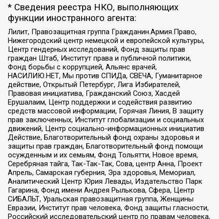
* Сведения реестра НКО, выполняющих
функции иностранного агента:
Лилит, Правозащитная группа Гражданин.Армия.Право,
Нижегородский центр немецкой и европейской культуры,
Центр гендерных исследований, Фонд защиты прав
граждан Штаб, Институт права и публичной политики,
Фонд борьбы с коррупцией, Альянс врачей,
НАСИЛИЮ.НЕТ, Мы против СПИДа, СВЕЧА, Гуманитарное
действие, Открытый Петербург, Лига Избирателей,
Правовая инициатива, Гражданский Союз, Хасдей
Ерушалаим, Центр поддержки и содействия развитию
средств массовой информации, Горячая Линия, В защиту
прав заключенных, Институт глобализации и социальных
движений, Центр социально-информационных инициатив
Действие, Благотворительный фонд охраны здоровья и
защиты прав граждан, Благотворительный фонд помощи
осужденным и их семьям, Фонд Тольятти, Новое время,
Серебряная тайга, Так-Так-Так, Сова, центр Анна, Проект
Апрель, Самарская губерния, Эра здоровья, Мемориал,
Аналитический Центр Юрия Левады, Издательство Парк
Гагарина, Фонд имени Андрея Рылькова, Сфера, Центр
СИБАЛЬТ, Уральская правозащитная группа, Женщины
Евразии, Институт прав человека, Фонд защиты гласности,
Российский исследовательский центр по правам человека,