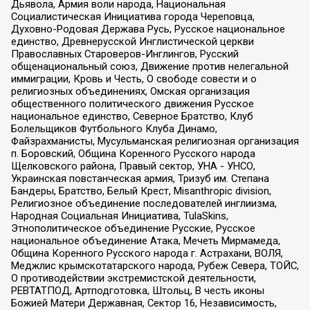
Дьявола, Армия воли народа, Национальная
Социалистическая Инициатива города Череповца,
Духовно-Родовая Держава Русь, Русское национальное
единство, Древнерусской Инглистической церкви
Православных Староверов-Инглингов, Русский
общенациональный союз, Движение против нелегальной
иммиграции, Кровь и Честь, О свободе совести и о
религиозных объединениях, Омская организация
общественного политического движения Русское
национальное единство, Северное Братство, Клуб
Болельщиков Футбольного Клуба Динамо,
Файзрахманисты, Мусульманская религиозная организация
п. Боровский, Община Коренного Русского народа
Щелковского района, Правый сектор, УНА - УНСО,
Украинская повстанческая армия, Тризуб им. Степана
Бандеры, Братство, Белый Крест, Misanthropic division,
Религиозное объединение последователей инглиизма,
Народная Социальная Инициатива, TulaSkins,
Этнополитическое объединение Русские, Русское
национальное объединение Атака, Мечеть Мирмамеда,
Община Коренного Русского народа г. Астрахани, ВОЛЯ,
Меджлис крымскотатарского народа, Рубеж Севера, ТОЙС,
О противодействии экстремистской деятельности,
РЕВТАТПОД, Артподготовка, Штольц, В честь иконы
Божией Матери Державная, Сектор 16, Независимость,