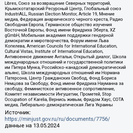
Libres, Союз за возвращение Северных территорий,
Крымскотатарский Ресурсный Центр, Глобальный союз
IndustriALL, Russian Election Monitor, Article 19, Мнение
медиа, Федерация анархического черного креста, Радио
Свободная Европа, Германское общество изучения
Восточной Европы, Фонд имени Фридриха Эберта, XZ
gGmbH, Мобильная академия поддержки гендерной
демократии и миротворчества, Форум имени Льва
Копелева, American Councils for International Education,
Cultural Vistas, Institute of International Education,
Антивоенное движение Антальи, Открытый диалог, Школа
международных отношений и государственной политики
им Питера Мунка, Российско-канадский демократический
альянс, Школа международных отношений им Нормана
Патерсона, Центр Гражданских Свобод, Фонд Бориса
Немцова за Свободу, Фонд имени Фридриха Науманна за
свободу, Феминистское антивоенное сопротивление,
Комитет независимости Ингушетии, Прометей, Stop
Occupation of Karelia, Вернись живым, Фридом Хаус, СОТА
медиа, Либерально-демократическая Лига Украины
Источник:
https://minjust.gov.ru/ru/documents/7756/
данные на
13.05.2024