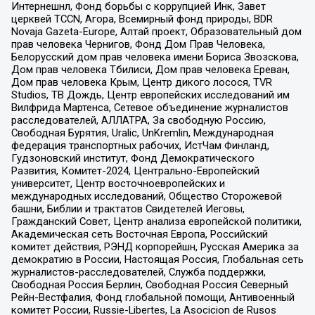
Интернешнл, Фонд борьбы с коррупцией Инк, Завет
церквей TCCN, Агора, Всемирный фонд природы, BDR
Novaja Gazeta-Europe, Алтай проект, Образовательный дом
прав человека Чернигов, Фонд Дом Прав Человека,
Белорусский дом прав человека имени Бориса Звозскова,
Дом прав человека Тбилиси, Дом прав человека Ереван,
Дом прав человека Крым, Центр дикого лосося, TVR
Studios, ТВ Дождь, Центр европейских исследований им
Вилфрида Мартенса, Сетевое объединение журналистов
расследователей, АЛЛАТРА, За свободную Россию,
Свободная Бурятия, Uralic, UnKremlin, Международная
федерация транспортных рабочих, ИстЧам Финланд,
Гудзоновский институт, Фонд Демократического
Развития, Комитет-2024, Центрально-Европейский
университет, Центр восточноевропейских и
международных исследований, Общество Сторожевой
башни, Библии и трактатов Свидетелей Иеговы,
Гражданский Совет, Центр анализа европейской политики,
Академическая сеть Восточная Европа, Российский
комитет действия, РЭНД корпорейшн, Русская Америка за
демократию в России, Настоящая Россия, Глобальная сеть
журналистов-расследователей, Служба поддержки,
Свободная Россия Берлин, Свободная Россия Северный
Рейн-Вестфалия, Фонд глобальной помощи, Антивоенный
комитет России, Russie-Libertes, La Asocicion de Rusos