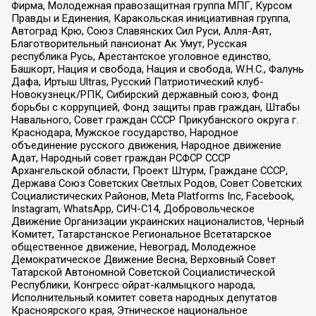
Фирма, Молодежная правозащитная группа МПГ, Курсом
Правды и Единения, Каракольская инициативная группа,
Автоград Крю, Союз Славянских Сил Руси, Алля-Аят,
Благотворительный пансионат Ак Умут, Русская
республика Русь, Арестантское уголовное единство,
Башкорт, Нация и свобода, Нация и свобода, W.H.С., Фалунь
Дафа, Иртыш Ultras, Русский Патриотический клуб-
Новокузнецк/РПК, Сибирский державный союз, Фонд
борьбы с коррупцией, Фонд защиты прав граждан, Штабы
Навального, Совет граждан СССР Прикубанского округа г.
Краснодара, Мужское государство, Народное
объединение русского движения, Народное движение
Адат, Народный совет граждан РСФСР СССР
Архангельской области, Проект Штурм, Граждане СССР,
Держава Союз Советских Светлых Родов, Совет Советских
Социалистических Районов, Meta Platforms Inc, Facebook,
Instagram, WhatsApp, СИЧ-С14, Добровольческое
Движение Организации украинских националистов, Черный
Комитет, Татарстанское Региональное Всетатарское
общественное движение, Невоград, Молодежное
Демократическое Движение Весна, Верховный Совет
Татарской Автономной Советской Социалистической
Республики, Конгресс ойрат-калмыцкого народа,
Исполнительный комитет совета народных депутатов
Красноярского края, Этническое национальное