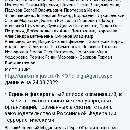
Прохоров Вадим Юрьевич, Шахова Елена Владимировна,
Подузов Сергей Васильевич, Протасова Ирина
Вячеславовна, Литинский Леонид Борисович, Лукашевский
Сергей Маркович, Бахмин Вячеслав Иванович, Шабад
Анатолий Ефимович, Сухих Дарья Николаевна, Орлов Олег
Петрович, Добровольская Анна Дмитриевна, Королева
Александра Евгеньевна, Смирнов Владимир
Александрович, Вицин Сергей Ефимович, Золотухин Борис
Андреевич, Левинсон Лев Семенович, Локшина Татьяна
Иосифовна, Орлов Олег Петрович, Полякова Мара
Федоровна, Резник Генри Маркович, Захаров Герман
Константинович
Источник:
http://unro.minjust.ru/NKOForeignAgent.aspx
данные на
24.03.2022
* Единый федеральный список организаций, в
том числе иностранных и международных
организаций, признанных в соответствии с
законодательством Российской Федерации
террористическими:
Высший военный Маджлисуль Шура Объединенных сил