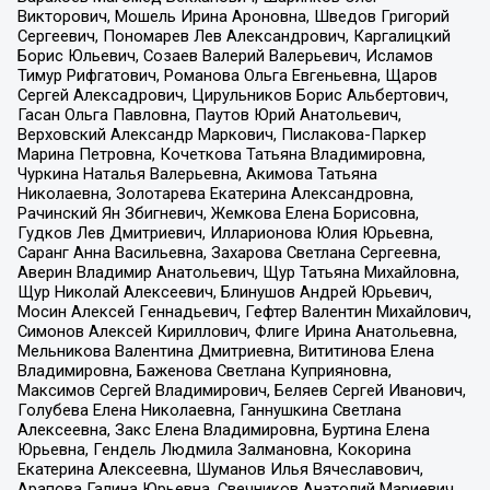
Викторович, Мошель Ирина Ароновна, Шведов Григорий
Сергеевич, Пономарев Лев Александрович, Каргалицкий
Борис Юльевич, Созаев Валерий Валерьевич, Исламов
Тимур Рифгатович, Романова Ольга Евгеньевна, Щаров
Сергей Алексадрович, Цирульников Борис Альбертович,
Гасан Ольга Павловна, Паутов Юрий Анатольевич,
Верховский Александр Маркович, Пислакова-Паркер
Марина Петровна, Кочеткова Татьяна Владимировна,
Чуркина Наталья Валерьевна, Акимова Татьяна
Николаевна, Золотарева Екатерина Александровна,
Рачинский Ян Збигневич, Жемкова Елена Борисовна,
Гудков Лев Дмитриевич, Илларионова Юлия Юрьевна,
Саранг Анна Васильевна, Захарова Светлана Сергеевна,
Аверин Владимир Анатольевич, Щур Татьяна Михайловна,
Щур Николай Алексеевич, Блинушов Андрей Юрьевич,
Мосин Алексей Геннадьевич, Гефтер Валентин Михайлович,
Симонов Алексей Кириллович, Флиге Ирина Анатольевна,
Мельникова Валентина Дмитриевна, Вититинова Елена
Владимировна, Баженова Светлана Куприяновна,
Максимов Сергей Владимирович, Беляев Сергей Иванович,
Голубева Елена Николаевна, Ганнушкина Светлана
Алексеевна, Закс Елена Владимировна, Буртина Елена
Юрьевна, Гендель Людмила Залмановна, Кокорина
Екатерина Алексеевна, Шуманов Илья Вячеславович,
Арапова Галина Юрьевна, Свечников Анатолий Мариевич,