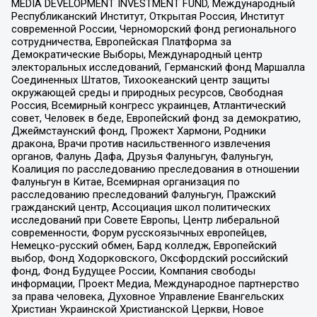
MEDIA DEVELOPMENT INVESTMENT FUND, Международный
Республиканский Институт, Открытая Россия, Институт
современной России, Черноморский фонд регионального
сотрудничества, Европейская Платформа за
Демократические Выборы, Международный центр
электоральных исследований, Германский фонд Маршалла
Соединенных Штатов, Тихоокеанский центр защиты
окружающей среды и природных ресурсов, Свободная
Россия, Всемирный конгресс украинцев, Атлантический
совет, Человек в беде, Европейский фонд за демократию,
Джеймстаунский фонд, Прожект Хармони, Родники
дракона, Врачи против насильственного извлечения
органов, Фалунь Дафа, Друзья Фалуньгун, Фалуньгун,
Коалиция по расследованию преследования в отношении
Фалуньгун в Китае, Всемирная организация по
расследованию преследований Фалуньгун, Пражский
гражданский центр, Ассоциация школ политических
исследований при Совете Европы, Центр либеральной
современности, Форум русскоязычных европейцев,
Немецко-русский обмен, Бард колледж, Европейский
выбор, Фонд Ходорковского, Оксфордский российский
фонд, Фонд Будущее России, Компания свободы
информации, Проект Медиа, Международное партнерство
за права человека, Духовное Управление Евангельских
Христиан Украинской Христианской Церкви, Новое