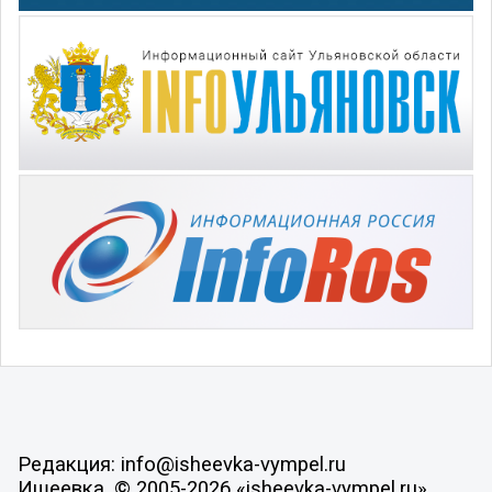
Редакция: info@isheevka-vympel.ru
Ишеевка, © 2005-2026 «isheevka-vympel.ru»