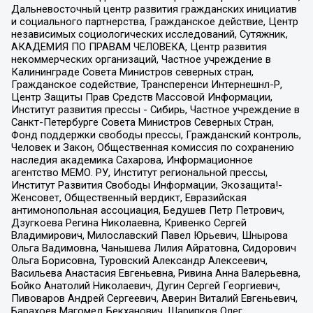
Дальневосточный центр развития гражданских инициатив
и социального партнерства, Гражданское действие, Центр
независимых социологических исследований, Сутяжник,
АКАДЕМИЯ ПО ПРАВАМ ЧЕЛОВЕКА, Центр развития
некоммерческих организаций, Частное учреждение в
Калининграде Совета Министров северных стран,
Гражданское содействие, Трансперенси Интернешнл-Р,
Центр Защиты Прав Средств Массовой Информации,
Институт развития прессы - Сибирь, Частное учреждение в
Санкт-Петербурге Совета Министров Северных Стран,
Фонд поддержки свободы прессы, Гражданский контроль,
Человек и Закон, Общественная комиссия по сохранению
наследия академика Сахарова, Информационное
агентство МЕМО. РУ, Институт региональной прессы,
Институт Развития Свободы Информации, Экозащита!-
Женсовет, Общественный вердикт, Евразийская
антимонопольная ассоциация, Бедушев Петр Петрович,
Дзугкоева Регина Николаевна, Кривенко Сергей
Владимирович, Милославский Павел Юрьевич, Шнырова
Ольга Вадимовна, Чанышева Лилия Айратовна, Сидорович
Ольга Борисовна, Туровский Александр Алексеевич,
Васильева Анастасия Евгеньевна, Ривина Анна Валерьевна,
Бойко Анатолий Николаевич, Дугин Сергей Георгиевич,
Пивоваров Андрей Сергеевич, Аверин Виталий Евгеньевич,
Барахоев Магомед Бекханович, Шарипков Олег