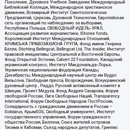
Поколение, Духовное Учебное Заведение Международный
Библейский Колледж, Международное христианское
движение, Всемирный Институт Саентологических
Предприятий, Церковь Духовной Технологии, Европейская
сеть организаций по наблюдению за выборами,
Республика Польша, СВОБОДНЫЙ ИДЕЛЬ-УРАЛ,
Ассоциация развития журналистики, IStories fonds,
Королевский Институт Международных Отношений,
КРИМСЬКА ПРАВОЗАХИСНА ГРУПА, Фонд имени Генриха
Бёлля, Stichting Bellingcat, Bellingcat Ltd, The Insider, Институт
правовой инициативы Центральной и Восточной Европы,
Фонд Открытой Эстонии, Calvert 22 Foundation, Канадский
украинский конгресс, Институт Макдональда-Лорье,
Украинская национальная федерация Канады,
Декабристы, Международный научный центр им Вудро
Вильсона, Свободная пресса, Возрождение, Всеукраинский
духовный центр , Риддл, Русский антивоенный комитет в
Швеции, Проект Медуза, Фонд Андрея Сахарова, Форум
свободной России, Лига Свободных Наций, Transparеncy
International, Форум Свободных Народов ПостРоссии,
Солидарность с гражданским движением в России –
Solidarus, КрымSOS, Свободный университет, Институт
государственного управления, Форум гражданского
общества Россия, Беллона, Союз жителей островов
Тисима и Хабомаи, Съезд народных депутатов, Гринпис