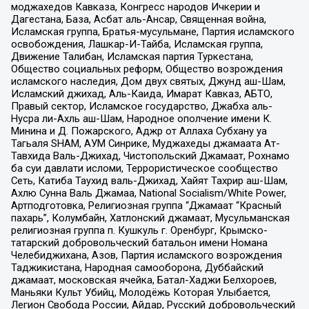
моджахедов Кавказа, Конгресс народов Ичкерии и
Дагестана, База, Асбат аль-Ансар, Священная война,
Исламская группа, Братья-мусульмане, Партия исламского
освобождения, Лашкар-И-Тайба, Исламская группа,
Движение Талибан, Исламская партия Туркестана,
Общество социальных реформ, Общество возрождения
исламского наследия, Дом двух святых, Джунд аш-Шам,
Исламский джихад, Аль-Каида, Имарат Кавказ, АБТО,
Правый сектор, Исламское государство, Джабха аль-
Нусра ли-Ахль аш-Шам, Народное ополчение имени К.
Минина и Д. Пожарского, Аджр от Аллаха Субхану уа
Тагьаля SHAM, АУМ Синрике, Муджахеды джамаата Ат-
Тавхида Валь-Джихад, Чистопольский Джамаат, Рохнамо
ба суи давлати исломи, Террористическое сообщество
Сеть, Катиба Таухид валь-Джихад, Хайят Тахрир аш-Шам,
Ахлю Сунна Валь Джамаа, National Socialism/White Power,
Артподготовка, Религиозная группа “Джамаат “Красный
пахарь”, Колумбайн, Хатлонский джамаат, Мусульманская
религиозная группа п. Кушкуль г. Оренбург, Крымско-
татарский добровольческий батальон имени Номана
Челебиджихана, Азов, Партия исламского возрождения
Таджикистана, Народная самооборона, Дуббайский
джамаат, московская ячейка, Батал-Хаджи Белхороев,
Маньяки Культ Убийц, Молодёжь Которая Улыбается,
Легион Свобода России, Айдар, Русский добровольческий