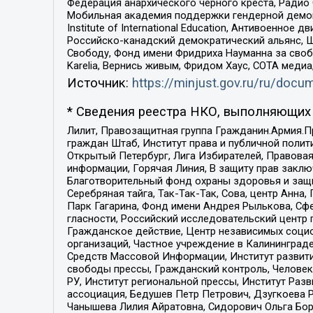
Федерация анархического черного креста, Радио
Мобильная академия поддержки гендерной демократи
Institute of International Education, Антивоенн
Российско-канадский демократический альянс, 
Свободу, Фонд имени Фридриха Науманна за свобо
Karelia, Вернись живым, Фридом Хаус, СОТА меди
Источник:
https://minjust.gov.ru/ru/doc
* Сведения реестра НКО, выполняющих 
Лилит, Правозащитная группа Гражданин.Армия.П
граждан Штаб, Институт права и публичной поли
Открытый Петербург, Лига Избирателей, Правова
информации, Горячая Линия, В защиту прав закл
Благотворительный фонд охраны здоровья и защи
Серебряная тайга, Так-Так-Так, Сова, центр Анн
Парк Гагарина, Фонд имени Андрея Рылькова, Сф
гласности, Российский исследовательский центр 
Гражданское действие, Центр независимых соци
организаций, Частное учреждение в Калининград
Средств Массовой Информации, Институт развити
свободы прессы, Гражданский контроль, Человек
РУ, Институт региональной прессы, Институт Ра
ассоциация, Бедушев Петр Петрович, Дзугкоева 
Чанышева Лилия Айратовна, Сидорович Ольга Бори