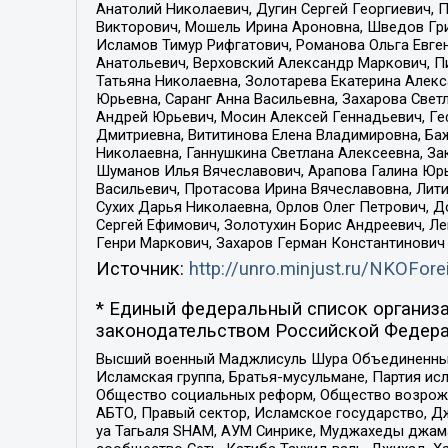
Анатолий Николаевич, Дугин Сергей Георгиевич, 
Викторович, Мошель Ирина Ароновна, Шведов Гри
Исламов Тимур Рифгатович, Романова Ольга Евге
Анатольевич, Верховский Александр Маркович, П
Татьяна Николаевна, Золотарева Екатерина Алек
Юрьевна, Саранг Анна Васильевна, Захарова Свет
Андрей Юрьевич, Мосин Алексей Геннадьевич, Ге
Дмитриевна, Вититинова Елена Владимировна, Ба
Николаевна, Ганнушкина Светлана Алексеевна, За
Шуманов Илья Вячеславович, Арапова Галина Юрь
Васильевич, Протасова Ирина Вячеславовна, Лит
Сухих Дарья Николаевна, Орлов Олег Петрович, 
Сергей Ефимович, Золотухин Борис Андреевич, Л
Генри Маркович, Захаров Герман Константинович
Источник:
http://unro.minjust.ru/NKOFore
* Единый федеральный список организа
законодательством Российской Федера
Высший военный Маджлисуль Шура Объединенных с
Исламская группа, Братья-мусульмане, Партия ис
Общество социальных реформ, Общество возрожд
АБТО, Правый сектор, Исламское государство, Д
уа Тагьаля SHAM, АУМ Синрике, Муджахеды джама