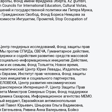
Европы, Фонд имени Фридриха Эберта, XZ gGmbH,
ls for International Education, Cultural Vistas,
ошений и государственной политики им Питера Мунка,
 Гражданских Свобод, Фонд Бориса Немцова за
имости Ингушетии, Прометей, Stop Occupation of
 Центр гендерных исследований, Фонд защиты прав
 Мы против СПИДа, СВЕЧА, Гуманитарное действие,
ддержки и содействия развитию средств массовой
р социально-информационных инициатив Действие,
 и их семьям, Фонд Тольятти, Новое время,
, Аналитический Центр Юрия Левады, Издательство
 Евразии, Институт прав человека, Фонд защиты
ких инициатив и социального партнерства,
ЕЛОВЕКА, Центр развития некоммерческих
 Трансперенси Интернешнл-Р, Центр Защиты Прав
овета Министров Северных Стран, Фонд поддержки
адемика Сахарова, Информационное агентство МЕМО.
ый вердикт, Евразийская антимонопольная
кий Павел Юрьевич, Шнырова Ольга Вадимовна,
 Евгеньевна, Ривина Анна Валерьевна, Бойко