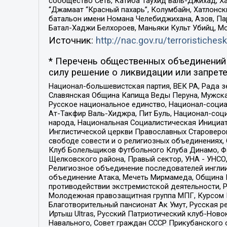
сообщество Сеть, Катиба Таухид валь-Джихад, Хай
“Джамаат “Красный пахарь”, Колумбайн, Хатлонск
батальон имени Номана Челебиджихана, Азов, Па
Батал-Хаджи Белхороев, Маньяки Культ Убийц, М
Источник:
http://nac.gov.ru/terroristichesk
* Перечень общественных объединений 
силу решение о ликвидации или запрете
Национал-большевистская партия, ВЕК РА, Рада 
Славянская Община Капища Веды Перуна, Мужская
Русское национальное единство, Национал-социа
Ат-Такфир Валь-Хиджра, Пит Буль, Национал-соц
народа, Национальная Социалистическая Инициат
Инглистической церкви Православных Староверов
свободе совести и о религиозных объединениях,
Клуб Болельщиков Футбольного Клуба Динамо, Фа
Щелковского района, Правый сектор, УНА - УНСО, У
Религиозное объединение последователей инглии
объединение Атака, Мечеть Мирмамеда, Община К
противодействии экстремистской деятельности, 
Молодежная правозащитная группа МПГ, Курсом П
Благотворительный пансионат Ак Умут, Русская ре
Иртыш Ultras, Русский Патриотический клуб-Нов
Навального, Совет граждан СССР Прикубанского 