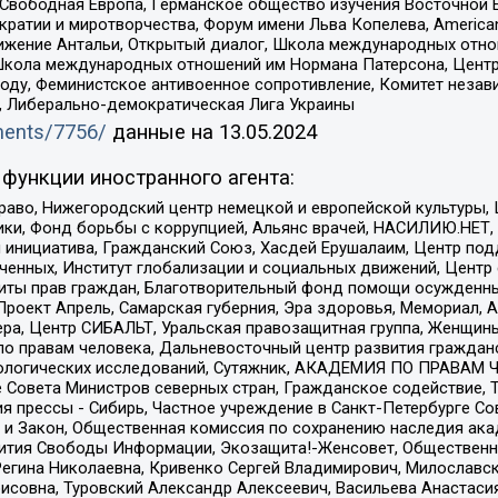
 Свободная Европа, Германское общество изучения Восточной 
и и миротворчества, Форум имени Льва Копелева, American Counci
ое движение Антальи, Открытый диалог, Школа международных отн
Школа международных отношений им Нормана Патерсона, Центр
ду, Феминистское антивоенное сопротивление, Комитет независ
а, Либерально-демократическая Лига Украины
uments/7756/
данные на
13.05.2024
функции иностранного агента:
раво, Нижегородский центр немецкой и европейской культуры,
тики, Фонд борьбы с коррупцией, Альянс врачей, НАСИЛИЮ.НЕТ,
я инициатива, Гражданский Союз, Хасдей Ерушалаим, Центр по
юченных, Институт глобализации и социальных движений, Цент
ты прав граждан, Благотворительный фонд помощи осужденным
а, Проект Апрель, Самарская губерния, Эра здоровья, Мемориал
ера, Центр СИБАЛЬТ, Уральская правозащитная группа, Женщины
по правам человека, Дальневосточный центр развития гражданс
ологических исследований, Сутяжник, АКАДЕМИЯ ПО ПРАВАМ Ч
е Совета Министров северных стран, Гражданское содействие,
я прессы - Сибирь, Частное учреждение в Санкт-Петербурге С
 и Закон, Общественная комиссия по сохранению наследия ак
звития Свободы Информации, Экозащита!-Женсовет, Общественн
Регина Николаевна, Кривенко Сергей Владимирович, Милославс
совна, Туровский Александр Алексеевич, Васильева Анастасия