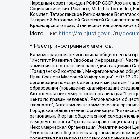
Народный совет граждан РСФСР СССР Архангельск
Социалистических Районов, Meta Platforms Inc, 
Комитет, Татарстанское Региональное Всетатар
Татарской Автономной Советской Социалистическ
Красноярского края, Этническое национальное о
Источник:
https://minjust.gov.ru/ru/doc
* Реестр иностранных агентов:
Калининградская региональная общественная организация "Экозащита!-Женсовет", Фонд содействия защите прав и свобод граждан "Общественный вердикт", Фонд "Институт Развития Свободы Информации", Частное учреждение "Информационное агентство МЕМО. РУ", Региональная общественная организация "Общественная комиссия по сохранению наследия академика Сахарова", Фонд поддержки свободы прессы, Санкт-Петербургская общественная правозащитная организация "Гражданский контроль", Межрегиональная общественная организация "Информационно-просветительский центр "Мемориал", Региональный Фонд "Центр Защиты Прав Средств Массовой Информации", с 05.12.2023 Фонд "Центр Защиты Прав Средств массовой информации", Региональная общественная благотворительная организация помощи беженцам и мигрантам "Гражданское содействие", Негосударственное образовательное учреждение дополнительного профессионального образования (повышение квалификации) специалистов "АКАДЕМИЯ ПО ПРАВАМ ЧЕЛОВЕКА", Свердловская региональная общественная организация "Сутяжник", Автономная некоммерческая организация "Центр независимых социологических исследований", Союз общественных объединений "Российский исследовательский центр по правам человека", Региональное общественное учреждение научно-информационный центр "МЕМОРИАЛ", Некоммерческая организация "Фонд защиты гласности", Автономная некоммерческая организация "Институт прав человека", Городская общественная организация "Екатеринбургское общество "МЕМОРИАЛ", Городская общественная организация "Рязанское историко-просветительское и правозащитное общество "Мемориал" (Рязанский Мемориал), Челябинский региональный орган общественной самодеятельности – женское общественное объединение "Женщины Евразии", Челябинский региональный орган общественной самодеятельности "Уральская правозащитная группа", Фонд содействия защите здоровья и социальной справедливости имени Андрея Рылькова, Автономная Некоммерческая Организация "Аналитический Центр Юрия Левады", Автономная некоммерческая организация социальной поддержки населения "Проект Апрель", Региональная общественная организация помощи женщинам и детям, находящимся в кризисной ситуации "Информационно-методический центр "Анна", Фонд содействия развитию массовых коммуникаций и правовому просвещению "Так-так-Так", Фонд содействия устойчивому развитию "Серебряная тайга", Свердловский региональный общественный фонд социальных проектов "Новое время", "Idel.Реалии", Кавказ.Реалии, Крым.Реалии, Телеканал Настоящее Время, Татаро-башкирская служба Радио Свобода (Azatliq Radiosi), Радио Свободная Европа/Радио Свобода (PCE/PC), "Сибирь.Реалии", "Фактограф", Благотворительный фонд помощи осужденным и их семьям, Автономная некоммерческая организация "Институт глобализации и социальных движений", Фонд "В защиту прав заключенных", Частное учреждение "Центр поддержки и содействия развитию средств массовой информации", Пензенский региональный общественный благотворительный фонд "Гражданский союз", "Север.Реалии", Некоммерческая организация Фонд "Правовая инициатива", 