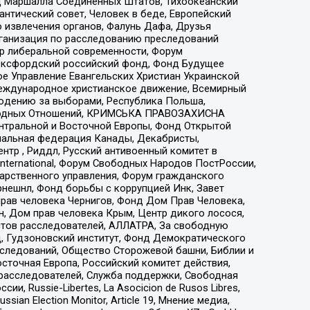
 Маршалла Соединенных Штатов, Тихоокеанский
нтический совет, Человек в беде, Европейский
 извлечения органов, Фалунь Дафа, Друзья
рганизация по расследованию преследований
тр либеральной современности, Форум
 Оксфордский российский фонд, Фонд Будущее
е Управление Евангельских Христиан Украинской
еждународное христианское движение, Всемирный
людению за выборами, Республика Польша,
народных Отношений, КРИМСЬКА ПРАВОЗАХИСНА
ы Центральной и Восточной Европы, Фонд Открытой
иональная федерация Канады, Декабристы,
тр , Риддл, Русский антивоенный комитет в
nternational, Форум Свободных Народов ПостРоссии,
дарственного управления, Форум гражданского
рнешнл, Фонд борьбы с коррупцией Инк, Завет
прав человека Чернигов, Фонд Дом Прав Человека,
н, Дом прав человека Крым, Центр дикого лосося,
стов расследователей, АЛЛАТРА, За свободную
д, Гудзоновский институт, Фонд Демократического
сследований, Общество Сторожевой башни, Библии и
сточная Европа, Российский комитет действия,
-расследователей, Служба поддержки, Свободная
 Russie-Libertes, La Asocicion de Rusos Libres,
an Election Monitor, Article 19, Мнение медиа,