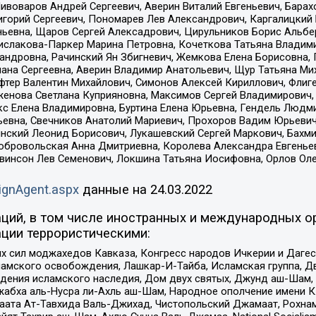
Пивоваров Андрей Сергеевич, Аверин Виталий Евгеньевич, Бара
горий Сергеевич, Пономарев Лев Александрович, Каргалицкий 
ньевна, Щаров Сергей Алексадрович, Цирульников Борис Альбер
ислакова-Паркер Марина Петровна, Кочеткова Татьяна Владими
сандровна, Рачинский Ян Збигневич, Жемкова Елена Борисовна,
лана Сергеевна, Аверин Владимир Анатольевич, Щур Татьяна М
фтер Валентин Михайлович, Симонов Алексей Кириллович, Флиг
женова Светлана Куприяновна, Максимов Сергей Владимирович, 
кс Елена Владимировна, Буртина Елена Юрьевна, Гендель Людм
евна, Свечников Анатолий Мариевич, Прохоров Вадим Юрьевич
инский Леонид Борисович, Лукашевский Сергей Маркович, Бахм
Добровольская Анна Дмитриевна, Королева Александра Евгенье
евинсон Лев Семенович, Локшина Татьяна Иосифовна, Орлов Ол
ignAgent.aspx
данные на
24.03.2022
ций, в том числе иностранных и международных ор
ции террористическими:
ил моджахедов Кавказа, Конгресс народов Ичкерии и Дагеста
ламского освобождения, Лашкар-И-Тайба, Исламская группа, Дв
ения исламского наследия, Дом двух святых, Джунд аш-Шам, 
жабха аль-Нусра ли-Ахль аш-Шам, Народное ополчение имени К.
ата Ат-Тавхида Валь-Джихад, Чистопольский Джамаат, Рохнам