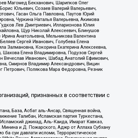
хоев Магомед Бекханович, Шарипков Олег
Борис Юльевич, Созаев Валерий Валерьевич,
тович, Гасан Ольга Павловна, Паутов Юрий
ровна, Чуркина Наталья Валерьевна, Акимова
 Гудков Лев Дмитриевич, Илларионова Юлия
ихайловна, Щур Николай Алексеевич, Блинушов
е Ирина Анатольевна, Мельникова Валентина
Беляев Сергей Иванович, Голубева Елена
ила Залмановна, Кокорина Екатерина Алексеевна,
, Шахова Елена Владимировна, Подузов Сергей
ин Вячеслав Иванович, Шабад Анатолий Ефимович,
вна, Смирнов Владимир Александрович, Вицин
ег Петрович, Полякова Мара Федоровна, Резник
ганизаций, признанных в соответствии с
на, База, Асбат аль-Ансар, Священная война,
ижение Талибан, Исламская партия Туркестана,
Исламский джихад, Аль-Каида, Имарат Кавказ,
 Минина и Д. Пожарского, Аджр от Аллаха Субхану
о ба суи давлати исломи, Террористическое