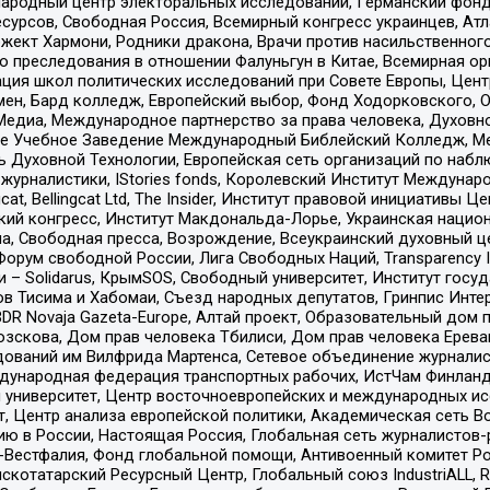
родный центр электоральных исследований, Германский фонд
рсов, Свободная Россия, Всемирный конгресс украинцев, Атла
ект Хармони, Родники дракона, Врачи против насильственного
ию преследования в отношении Фалуньгун в Китае, Всемирная о
ация школ политических исследований при Совете Европы, Цен
мен, Бард колледж, Европейский выбор, Фонд Ходорковского,
едиа, Международное партнерство за права человека, Духовно
ое Учебное Заведение Международный Библейский Колледж, М
ь Духовной Технологии, Европейская сеть организаций по наб
урналистики, IStories fonds, Королевский Институт Между
gcat, Bellingcat Ltd, The Insider, Институт правовой инициатив
инский конгресс, Институт Макдональда-Лорье, Украинская нац
, Свободная пресса, Возрождение, Всеукраинский духовный цен
орум свободной России, Лига Свободных Наций, Transparеncy I
– Solidarus, КрымSOS, Свободный университет, Институт госу
в Тисима и Хабомаи, Съезд народных депутатов, Гринпис Инте
DR Novaja Gazeta-Europe, Алтай проект, Образовательный дом 
зскова, Дом прав человека Тбилиси, Дом прав человека Ерева
едований им Вилфрида Мартенса, Сетевое объединение журнали
Международная федерация транспортных рабочих, ИстЧам Финлан
й университет, Центр восточноевропейских и международных и
, Центр анализа европейской политики, Академическая сеть Во
ю в России, Настоящая Россия, Глобальная сеть журналистов
естфалия, Фонд глобальной помощи, Антивоенный комитет России,
татарский Ресурсный Центр, Глобальный союз IndustriALL, Russi