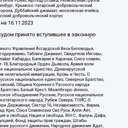
/White Power, Артподготовка, Религиозная группа
Оренбург, Крымско-татарский добровольческий
орона, Дуббайский джамаат, московская ячейка,
усский добровольческий корпус
 на
16.11.2023
судом принято вступившее в законную
вного Управления Асгардской Веси Беловодья,
годержавию, Таблиги Джамаат, Свидетели Иеговы,
айат Кабарды, Балкарии и Карачая, Союз славян,
т-18, Благородный Орден Дьявола, Армия воли
ое национальное единство, Древнерусской
 нелегальной иммиграции, Кровь и Честь, О
усское национальное единство, Северное Братство,
ровский, Община Коренного Русского народа
атство, Белый Крест, Misanthropic division,
еское объединение Русские, Русское национальное
котатарского народа, Рубеж Севера, ТОЙС, О
ри Державная, Сектор 16, Независимость, Фирма,
д Крю, Союз Славянских Сил Руси, Алля-Аят,
я и свобода, Нация и свобода, W.H.С., Фалунь Дафа,
рупцией, Фонд защиты прав граждан, Штабы
ение русского движения, Народное движение Адат,