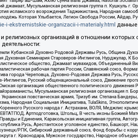
ят Тахрир аш-Шам, Ахлю Сунна Валь Джамаа, National Socialism
ий джамаат, Мусульманская религиозная группа п. Кушкуль г. 
ртия исламского возрождения Таджикистана, Народная самооб
олодёжь Которая Улыбается, Легион Свобода России, Айдар, Р
ie-i-ekstremistskie-organizacii-i-materialy.html
данные
и религиозных организаций в отношении которых 
 деятельности:
земли Кубанской Духовно Родовой Державы Русь, Община Духо
 Духовная Семинария Староверов-Инглингов, Нурджулар, К Бо
листическое общество, Джамаат мувахидов, Объединенный Вил
иалистическая рабочая партия России, Славянский союз, Форма
ива города Череповца, Духовно-Родовая Держава Русь, Русск
-Инглингов, Русский общенациональный союз, Движение против
 Омская организация общественного политического движения Р
йзрахманисты, Мусульманская религиозная организация п. Бо
краинская повстанческая армия, Тризуб им. Степана Бандеры, Бр
зма, Народная Социальная Инициатива, TulaSkins, Этнополитич
оренного Русского народа г. Астрахани, ВОЛЯ, Меджлис крымс
РЕВТАТПОД, Артподготовка, Штольц, В честь иконы Божией Мате
равды и Единения, Каракольская инициативная группа, Автогра
спублика Русь, Арестантское уголовное единство, Башкорт, Наци
окузнецк/РПК, Сибирский державный союз, Фонд борьбы с кор
округа г. Краснодара, Мужское государство, Народное объедин