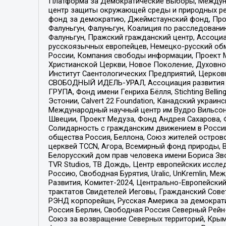
Платформа за Демократические Выборы, Междуна
центр защиты окружающей среды и природных ресу
фонд за демократию, Джеймстаунский фонд, Прож
Фалуньгун, Фалуньгун, Коалиция по расследован
Фалуньгун, Пражский гражданский центр, Ассоци
русскоязычных европейцев, Немецко-русский об
России, Компания свободы информации, Проект М
Христианской Церкви, Новое Поколение, Духовн
Институт Саентологических Предприятий, Церков
СВОБОДНЫЙ ИДЕЛЬ-УРАЛ, Ассоциация развития ж
ГРУПА, Фонд имени Генриха Бёлля, Stichting Bellin
Эстонии, Calvert 22 Foundation, Канадский укра
Международный научный центр им Вудро Вильсона
Швеции, Проект Медуза, Фонд Андрея Сахарова, Ф
Солидарность с гражданским движением в России 
общества Россия, Беллона, Союз жителей острово
церквей TCCN, Агора, Всемирный фонд природы, B
Белорусский дом прав человека имени Бориса Зво
TVR Studios, ТВ Дождь, Центр европейских иссл
Россию, Свободная Бурятия, Uralic, UnKremlin, 
Развития, Комитет-2024, Центрально-Европейски
трактатов Свидетелей Иеговы, Гражданский Совет
РЭНД корпорейшн, Русская Америка за демократи
Россия Берлин, Свободная Россия Северный Рейн-В
Союз за возвращение Северных территорий, Крымско