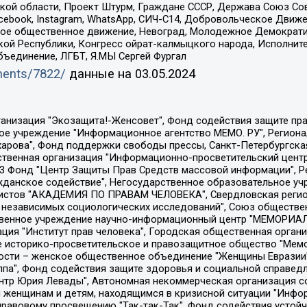
ой области, Проект Штурм, Граждане СССР, Держава Союз Сов
Facebook, Instagram, WhatsApp, СИЧ-С14, Добровольческое Движ
ское общественное движение, Невоград, Молодежное Демократ
ой Республики, Конгресс ойрат-калмыцкого народа, Исполнит
бъединение, ЛГБТ, Я.МЫ Сергей Фургал
uments/7822/
данные на
03.05.2024
Общество с ограниченной ответственностью "Радио Свободная Европа/Радио Свобода", Чешское информационное агентство "MEDIUM-ORIENT", Красноярская региональная общественная организация "Мы против СПИДа", Камалягин Денис Николаевич, Маркелов Сергей Евгеньевич, Пономарев Лев Александрович, Савицкая Людмила Алексеевна, Автономная некоммерческая организация "Центр по работе с проблемой насилия "НАСИЛИЮ.НЕТ", Межрегиональный профессиональный союз работников здравоохранения "Альянс врачей", Юридическое лицо, зарегистрированное в Латвийской Республике, SIA "Medusa Project" (регистрационный номер 40103797863, дата регистрации 10.06.2014), Некоммерческая организация "Фонд по борьбе с коррупцией", Автономная некоммерческая организация "Институт права и публичной политики", Баданин Роман Сергеевич, Гликин Максим Александрович, Железнова Мария Михайловна, Лукьянова Юлия Сергеевна, Маетная Елизавета Витальевна, Маняхин Петр Борисович, Чуракова Ольга Владимировна, Ярош Юлия Петровна, Юридическое лицо "The Insider SIA", зарегистрированное в Риге, Латвийская Республика (дата регистрации 26.06.2015), являющееся администратором доменного имени интернет-издания "The Insider SIA", https://theins.ru, Постернак Алексей Евгеньевич, Рубин Михаил Аркадьевич, Анин Роман Александрович, Юридическое лицо Istories fonds, зарегистрированное в Латвийской Республике (регистрационный номер 50008295751, дата регистрации 24.02.2020), Великовский Дмитрий Александрович, Долинина Ирина Николаевна, Мароховская Алеся Алексеевна, Шлейнов Роман Юрьевич, Шмагун Олеся Валентиновна, Общество с ограниченной ответственностью "Альтаир 2021", Общество с ограниченной ответственностью "Вега 2021", Общество с ограниченной ответственностью "Главный редактор 2021", Общество с ограниченной ответственностью "Ромашки монолит", Важенков Артем Валерьевич, Ивановская областная общественная организация "Центр гендерных исследований", Гурман Юрий Альбертович, Медиапроект "ОВД-Инфо", Егоров Владимир Владимирович, Жилинский Владимир Александрович, Общество с ограниченной ответственностью "ЗП", Иванова София Юрьевна, Карезина Инна Павловна, Кильтау Екатерина Викторовна, Петров Алексей Викторович, Пискунов Сергей Евгеньевич, Смирнов Сергей Сергеевич, Тихонов Михаил Сергеевич, Общество с ограниченной ответственностью "ЖУРНАЛИСТ-ИНОСТРАННЫЙ АГЕНТ", Арапова Галина Юрьевна, Вольтская Татьяна Анатольевна, Американская компания "Mason G.E.S. Anonymous Foundation" (США), являющаяся владельцем интернет-издания https://mnews.world/, Компания "Stichting Bellingcat", зарегистрированная в Нидерландах (дата регистрации 11.07.2018), Захаров Андрей Вячеславович, Клепиковская Екатерина Дмитриевна, Общество с ограниченной ответственностью "МЕМО", Перл Роман Александрович, Симонов Евгений Алексеевич, Соловьева Елена Анатольевна, Сотников Даниил Владимирович, Сурначева Елизавета Дмитриевна, Автономная некоммерческая организация по защите прав человека и информированию населения "Якутия – Наше Мнение", Общество с ограниченной ответственностью "Москоу диджитал медиа", с 26.01.2023 Общество с ограниченной ответственностью "Чайка Белые сады", Ветошкина Валерия Валерьевна, Заговора Максим Александрович, Межрегиональное общественное движение "Российская ЛГБТ - сеть", Оленичев Максим Владимирович, Павлов Иван Юрьевич, Скворцова Елена Сергеевна, Общество с ограниченной ответственностью "Как бы инагент", Кочетков Игорь Викторович, Общество с ограниченной ответственностью "Честные выборы", Еланчик Олег Александрович, Общество с ограниченной ответственностью "Нобелевский призыв", Гималова Регина Эмилевна, Григорьев Андрей Валерьевич, Григорьева Алина Александровна, Ассоциация по содействию защите прав призывников, альтернативнослужащих и военнослужащих "Правозащитная группа "Гражданин.Армия.Право", Хисамова Регина Фаритовна, Автономная некоммерческая организация по реализа