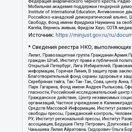
Федерация анархического черного креста, Радио
Мобильная академия поддержки гендерной демократи
Institute of International Education, Антивоенн
Российско-канадский демократический альянс, 
Свободу, Фонд имени Фридриха Науманна за свобо
Karelia, Вернись живым, Фридом Хаус, СОТА меди
Источник:
https://minjust.gov.ru/ru/doc
* Сведения реестра НКО, выполняющих 
Лилит, Правозащитная группа Гражданин.Армия.П
граждан Штаб, Институт права и публичной поли
Открытый Петербург, Лига Избирателей, Правова
информации, Горячая Линия, В защиту прав закл
Благотворительный фонд охраны здоровья и защи
Серебряная тайга, Так-Так-Так, Сова, центр Анн
Парк Гагарина, Фонд имени Андрея Рылькова, Сф
гласности, Российский исследовательский центр 
Гражданское действие, Центр независимых соци
организаций, Частное учреждение в Калининград
Средств Массовой Информации, Институт развити
свободы прессы, Гражданский контроль, Человек
РУ, Институт региональной прессы, Институт Ра
ассоциация, Бедушев Петр Петрович, Дзугкоева 
Чанышева Лилия Айратовна, Сидорович Ольга Бори