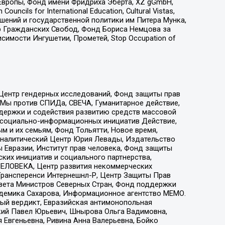
Европы, Фонд имени Фридриха Эберта, XZ gGmbH,
ls for International Education, Cultural Vistas,
ошений и государственной политики им Питера Мунка,
 Гражданских Свобод, Фонд Бориса Немцова за
имости Ингушетии, Прометей, Stop Occupation of
 Центр гендерных исследований, Фонд защиты прав
 Мы против СПИДа, СВЕЧА, Гуманитарное действие,
ддержки и содействия развитию средств массовой
р социально-информационных инициатив Действие,
 и их семьям, Фонд Тольятти, Новое время,
, Аналитический Центр Юрия Левады, Издательство
 Евразии, Институт прав человека, Фонд защиты
ких инициатив и социального партнерства,
ЕЛОВЕКА, Центр развития некоммерческих
 Трансперенси Интернешнл-Р, Центр Защиты Прав
овета Министров Северных Стран, Фонд поддержки
адемика Сахарова, Информационное агентство МЕМО.
ый вердикт, Евразийская антимонопольная
кий Павел Юрьевич, Шнырова Ольга Вадимовна,
 Евгеньевна, Ривина Анна Валерьевна, Бойко