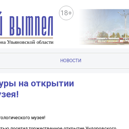
18+
НОВОСТИ
уры на открытии
зея!
ологического музея!
стью посетил торжественное открытие Ундоровского