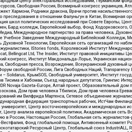
родный центр электоральных исследований, Германский фонд
рсов, Свободная Россия, Всемирный конгресс украинцев, Атла
ект Хармони, Родники дракона, Врачи против насильственного
ию преследования в отношении Фалуньгун в Китае, Всемирная о
ация школ политических исследований при Совете Европы, Цен
мен, Бард колледж, Европейский выбор, Фонд Ходорковского,
едиа, Международное партнерство за права человека, Духовно
ое Учебное Заведение Международный Библейский Колледж, М
ь Духовной Технологии, Европейская сеть организаций по наб
урналистики, IStories fonds, Королевский Институт Между
gcat, Bellingcat Ltd, The Insider, Институт правовой инициатив
инский конгресс, Институт Макдональда-Лорье, Украинская нац
, Свободная пресса, Возрождение, Всеукраинский духовный цен
орум свободной России, Лига Свободных Наций, Transparеncy I
– Solidarus, КрымSOS, Свободный университет, Институт госу
в Тисима и Хабомаи, Съезд народных депутатов, Гринпис Инте
DR Novaja Gazeta-Europe, Алтай проект, Образовательный дом 
зскова, Дом прав человека Тбилиси, Дом прав человека Ерева
едований им Вилфрида Мартенса, Сетевое объединение журнали
Международная федерация транспортных рабочих, ИстЧам Финлан
й университет, Центр восточноевропейских и международных и
, Центр анализа европейской политики, Академическая сеть Во
ю в России, Настоящая Россия, Глобальная сеть журналистов
естфалия, Фонд глобальной помощи, Антивоенный комитет России,
татарский Ресурсный Центр, Глобальный союз IndustriALL, Russi