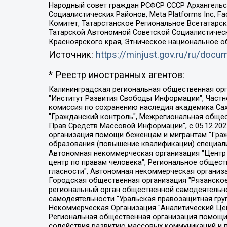
Народный совет граждан РСФСР СССР Архангельск
Социалистических Районов, Meta Platforms Inc, 
Комитет, Татарстанское Региональное Всетатар
Татарской Автономной Советской Социалистическ
Красноярского края, Этническое национальное о
Источник:
https://minjust.gov.ru/ru/doc
* Реестр иностранных агентов:
Калининградская региональная общественная организация "Экозащита!-Женсовет", Фонд содействия защите прав и свобод граждан "Общественный вердикт", Фонд "Институт Развития Свободы Информации", Частное учреждение "Информационное агентство МЕМО. РУ", Региональная общественная организация "Общественная комиссия по сохранению наследия академика Сахарова", Фонд поддержки свободы прессы, Санкт-Петербургская общественная правозащитная организация "Гражданский контроль", Межрегиональная общественная организация "Информационно-просветительский центр "Мемориал", Региональный Фонд "Центр Защиты Прав Средств Массовой Информации", с 05.12.2023 Фонд "Центр Защиты Прав Средств массовой информации", Региональная общественная благотворительная организация помощи беженцам и мигрантам "Гражданское содействие", Негосударственное образовательное учреждение дополнительного профессионального образования (повышение квалификации) специалистов "АКАДЕМИЯ ПО ПРАВАМ ЧЕЛОВЕКА", Свердловская региональная общественная организация "Сутяжник", Автономная некоммерческая организация "Центр независимых социологических исследований", Союз общественных объединений "Российский исследовательский центр по правам человека", Региональное общественное учреждение научно-информационный центр "МЕМОРИАЛ", Некоммерческая организация "Фонд защиты гласности", Автономная некоммерческая организация "Институт прав человека", Городская общественная организация "Екатеринбургское общество "МЕМОРИАЛ", Городская общественная организация "Рязанское историко-просветительское и правозащитное общество "Мемориал" (Рязанский Мемориал), Челябинский региональный орган общественной самодеятельности – женское общественное объединение "Женщины Евразии", Челябинский региональный орган общественной самодеятельности "Уральская правозащитная группа", Фонд содействия защите здоровья и социальной справедливости имени Андрея Рылькова, Автономная Некоммерческая Организация "Аналитический Центр Юрия Левады", Автономная некоммерческая организация социальной поддержки населения "Проект Апрель", Региональная общественная организация помощи женщинам и детям, находящимся в кризисной ситуации "Информационно-методический центр "Анна", Фонд содействия развитию массовых коммуникаций и правовому просвещению "Так-так-Так", Фонд содействия устойчивому развитию "Серебряная тайга", Свердловский региональный общественный фонд социальных проектов "Новое время", "Idel.Реалии", Кавказ.Реалии, Крым.Реалии, Телеканал Настоящее Время, Татаро-башкирская служба Радио Свобода (Azatliq Radiosi), Радио Свободная Европа/Радио Свобода (PCE/PC), "Сибирь.Реалии", "Фактограф", Благотворительный фонд помощи осужденным и их семьям, Автономная некоммерческая организация "Институт глобализации и социальных движений", Фонд "В защиту прав заключенных", Частное учреждение "Центр поддержки и содействия развитию средств массовой информации", Пензенский региональный общественный благотворительный фонд "Гражданский союз", "Север.Реалии", Некоммерческая организация Фонд "Правовая инициатива", 