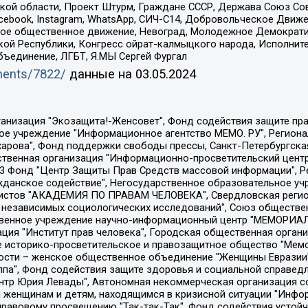
ой области, Проект Штурм, Граждане СССР, Держава Союз Сов
Facebook, Instagram, WhatsApp, СИЧ-С14, Добровольческое Движ
ское общественное движение, Невоград, Молодежное Демократ
ой Республики, Конгресс ойрат-калмыцкого народа, Исполнит
бъединение, ЛГБТ, Я.МЫ Сергей Фургал
uments/7822/
данные на
03.05.2024
Общество с ограниченной ответственностью "Радио Свободная Европа/Радио Свобода", Чешское информационное агентство "MEDIUM-ORIENT", Красноярская региональная общественная организация "Мы против СПИДа", Камалягин Денис Николаевич, Маркелов Сергей Евгеньевич, Пономарев Лев Александрович, Савицкая Людмила Алексеевна, Автономная некоммерческая организация "Центр по работе с проблемой насилия "НАСИЛИЮ.НЕТ", Межрегиональный профессиональный союз работников здравоохранения "Альянс врачей", Юридическое лицо, зарегистрированное в Латвийской Республике, SIA "Medusa Project" (регистрационный номер 40103797863, дата регистрации 10.06.2014), Некоммерческая организация "Фонд по борьбе с коррупцией", Автономная некоммерческая организация "Институт права и публичной политики", Баданин Роман Сергеевич, Гликин Максим Александрович, Железнова Мария Михайловна, Лукьянова Юлия Сергеевна, Маетная Елизавета Витальевна, Маняхин Петр Борисович, Чуракова Ольга Владимировна, Ярош Юлия Петровна, Юридическое лицо "The Insider SIA", зарегистрированное в Риге, Латвийская Республика (дата регистрации 26.06.2015), являющееся администратором доменного имени интернет-издания "The Insider SIA", https://theins.ru, Постернак Алексей Евгеньевич, Рубин Михаил Аркадьевич, Анин Роман Александрович, Юридическое лицо Istories fonds, зарегистрированное в Латвийской Республике (регистрационный номер 50008295751, дата регистрации 24.02.2020), Великовский Дмитрий Александрович, Долинина Ирина Николаевна, Мароховская Алеся Алексеевна, Шлейнов Роман Юрьевич, Шмагун Олеся Валентиновна, Общество с ограниченной ответственностью "Альтаир 2021", Общество с ограниченной ответственностью "Вега 2021", Общество с ограниченной ответственностью "Главный редактор 2021", Общество с ограниченной ответственностью "Ромашки монолит", Важенков Артем Валерьевич, Ивановская областная общественная организация "Центр гендерных исследований", Гурман Юрий Альбертович, Медиапроект "ОВД-Инфо", Егоров Владимир Владимирович, Жилинский Владимир Александрович, Общество с ограниченной ответственностью "ЗП", Иванова София Юрьевна, Карезина Инна Павловна, Кильтау Екатерина Викторовна, Петров Алексей Викторович, Пискунов Сергей Евгеньевич, Смирнов Сергей Сергеевич, Тихонов Михаил Сергеевич, Общество с ограниченной ответственностью "ЖУРНАЛИСТ-ИНОСТРАННЫЙ АГЕНТ", Арапова Галина Юрьевна, Вольтская Татьяна Анатольевна, Американская компания "Mason G.E.S. Anonymous Foundation" (США), являющаяся владельцем интернет-издания https://mnews.world/, Компания "Stichting Bellingcat", зарегистрированная в Нидерландах (дата регистрации 11.07.2018), Захаров Андрей Вячеславович, Клепиковская Екатерина Дмитриевна, Общество с ограниченной ответственностью "МЕМО", Перл Роман Александрович, Симонов Евгений Алексеевич, Соловьева Елена Анатольевна, Сотников Даниил Владимирович, Сурначева Елизавета Дмитриевна, Автономная некоммерческая организация по защите прав человека и информированию населения "Якутия – Наше Мнение", Общество с ограниченной ответственностью "Москоу диджитал медиа", с 26.01.2023 Общество с ограниченной ответственностью "Чайка Белые сады", Ветошкина Валерия Валерьевна, Заговора Максим Александрович, Межрегиональное общественное движение "Российская ЛГБТ - сеть", Оленичев Максим Владимирович, Павлов Иван Юрьевич, Скворцова Елена Сергеевна, Общество с ограниченной ответственностью "Как бы инагент", Кочетков Игорь Викторович, Общество с ограниченной ответственностью "Честные выборы", Еланчик Олег Александрович, Общество с ограниченной ответственностью "Нобелевский призыв", Гималова Регина Эмилевна, Григорьев Андрей Валерьевич, Григорьева Алина Александровна, Ассоциация по содействию защите прав призывников, альтернативнослужащих и военнослужащих "Правозащитная группа "Гражданин.Армия.Право", Хисамова Регина Фаритовна, Автономная некоммерческая организация по реализа