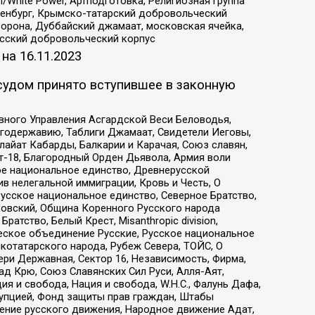
/White Power, Артподготовка, Религиозная группа
Оренбург, Крымско-татарский добровольческий
орона, Дуббайский джамаат, московская ячейка,
усский добровольческий корпус
 на
16.11.2023
судом принято вступившее в законную
вного Управления Асгардской Веси Беловодья,
годержавию, Таблиги Джамаат, Свидетели Иеговы,
айат Кабарды, Балкарии и Карачая, Союз славян,
т-18, Благородный Орден Дьявола, Армия воли
ое национальное единство, Древнерусской
 нелегальной иммиграции, Кровь и Честь, О
усское национальное единство, Северное Братство,
ровский, Община Коренного Русского народа
атство, Белый Крест, Misanthropic division,
еское объединение Русские, Русское национальное
котатарского народа, Рубеж Севера, ТОЙС, О
ри Державная, Сектор 16, Независимость, Фирма,
д Крю, Союз Славянских Сил Руси, Алля-Аят,
я и свобода, Нация и свобода, W.H.С., Фалунь Дафа,
рупцией, Фонд защиты прав граждан, Штабы
ение русского движения, Народное движение Адат,