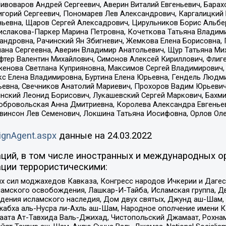
Пивоваров Андрей Сергеевич, Аверин Виталий Евгеньевич, Бара
горий Сергеевич, Пономарев Лев Александрович, Каргалицкий 
ньевна, Щаров Сергей Алексадрович, Цирульников Борис Альбер
ислакова-Паркер Марина Петровна, Кочеткова Татьяна Владими
сандровна, Рачинский Ян Збигневич, Жемкова Елена Борисовна,
лана Сергеевна, Аверин Владимир Анатольевич, Щур Татьяна М
фтер Валентин Михайлович, Симонов Алексей Кириллович, Флиг
женова Светлана Куприяновна, Максимов Сергей Владимирович, 
кс Елена Владимировна, Буртина Елена Юрьевна, Гендель Людм
евна, Свечников Анатолий Мариевич, Прохоров Вадим Юрьевич
инский Леонид Борисович, Лукашевский Сергей Маркович, Бахм
Добровольская Анна Дмитриевна, Королева Александра Евгенье
евинсон Лев Семенович, Локшина Татьяна Иосифовна, Орлов Ол
ignAgent.aspx
данные на
24.03.2022
ций, в том числе иностранных и международных ор
ции террористическими:
ил моджахедов Кавказа, Конгресс народов Ичкерии и Дагеста
ламского освобождения, Лашкар-И-Тайба, Исламская группа, Дв
ения исламского наследия, Дом двух святых, Джунд аш-Шам, 
жабха аль-Нусра ли-Ахль аш-Шам, Народное ополчение имени К.
ата Ат-Тавхида Валь-Джихад, Чистопольский Джамаат, Рохнам