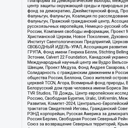
Платформа за Демократические Выборы, Междуна
центр защиты окружающей среды и природных ресу
фонд за демократию, Джеймстаунский фонд, Прож
Фалуньгун, Фалуньгун, Коалиция по расследован
Фалуньгун, Пражский гражданский центр, Ассоци
русскоязычных европейцев, Немецко-русский об
России, Компания свободы информации, Проект М
Христианской Церкви, Новое Поколение, Духовн
Институт Саентологических Предприятий, Церков
СВОБОДНЫЙ ИДЕЛЬ-УРАЛ, Ассоциация развития ж
ГРУПА, Фонд имени Генриха Бёлля, Stichting Bellin
Эстонии, Calvert 22 Foundation, Канадский укра
Международный научный центр им Вудро Вильсона
Швеции, Проект Медуза, Фонд Андрея Сахарова, Ф
Солидарность с гражданским движением в России 
общества Россия, Беллона, Союз жителей острово
церквей TCCN, Агора, Всемирный фонд природы, B
Белорусский дом прав человека имени Бориса Зво
TVR Studios, ТВ Дождь, Центр европейских иссл
Россию, Свободная Бурятия, Uralic, UnKremlin, 
Развития, Комитет-2024, Центрально-Европейски
трактатов Свидетелей Иеговы, Гражданский Совет
РЭНД корпорейшн, Русская Америка за демократи
Россия Берлин, Свободная Россия Северный Рейн-В
Союз за возвращение Северных территорий, Крымско