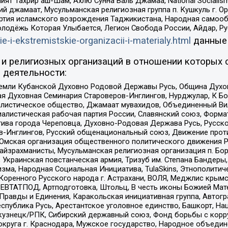
ят Тахрир аш-Шам, Ахлю Сунна Валь Джамаа, National Socialism
ий джамаат, Мусульманская религиозная группа п. Кушкуль г. 
ртия исламского возрождения Таджикистана, Народная самооб
олодёжь Которая Улыбается, Легион Свобода России, Айдар, Р
ie-i-ekstremistskie-organizacii-i-materialy.html
данные
и религиозных организаций в отношении которых 
 деятельности:
земли Кубанской Духовно Родовой Державы Русь, Община Духо
 Духовная Семинария Староверов-Инглингов, Нурджулар, К Бо
листическое общество, Джамаат мувахидов, Объединенный Вил
иалистическая рабочая партия России, Славянский союз, Форма
ива города Череповца, Духовно-Родовая Держава Русь, Русск
-Инглингов, Русский общенациональный союз, Движение против
 Омская организация общественного политического движения Р
йзрахманисты, Мусульманская религиозная организация п. Бо
краинская повстанческая армия, Тризуб им. Степана Бандеры, Бр
зма, Народная Социальная Инициатива, TulaSkins, Этнополитич
оренного Русского народа г. Астрахани, ВОЛЯ, Меджлис крымс
РЕВТАТПОД, Артподготовка, Штольц, В честь иконы Божией Мате
равды и Единения, Каракольская инициативная группа, Автогра
спублика Русь, Арестантское уголовное единство, Башкорт, Наци
окузнецк/РПК, Сибирский державный союз, Фонд борьбы с кор
округа г. Краснодара, Мужское государство, Народное объедин