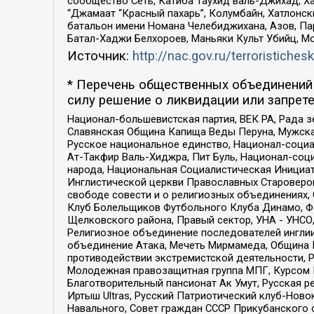
сообщество Сеть, Катиба Таухид валь-Джихад, Хай
“Джамаат “Красный пахарь”, Колумбайн, Хатлонск
батальон имени Номана Челебиджихана, Азов, Па
Батал-Хаджи Белхороев, Маньяки Культ Убийц, М
Источник:
http://nac.gov.ru/terroristichesk
* Перечень общественных объединений 
силу решение о ликвидации или запрете
Национал-большевистская партия, ВЕК РА, Рада 
Славянская Община Капища Веды Перуна, Мужская
Русское национальное единство, Национал-социа
Ат-Такфир Валь-Хиджра, Пит Буль, Национал-соц
народа, Национальная Социалистическая Инициат
Инглистической церкви Православных Староверов
свободе совести и о религиозных объединениях,
Клуб Болельщиков Футбольного Клуба Динамо, Фа
Щелковского района, Правый сектор, УНА - УНСО, У
Религиозное объединение последователей инглии
объединение Атака, Мечеть Мирмамеда, Община К
противодействии экстремистской деятельности, 
Молодежная правозащитная группа МПГ, Курсом П
Благотворительный пансионат Ак Умут, Русская ре
Иртыш Ultras, Русский Патриотический клуб-Нов
Навального, Совет граждан СССР Прикубанского 