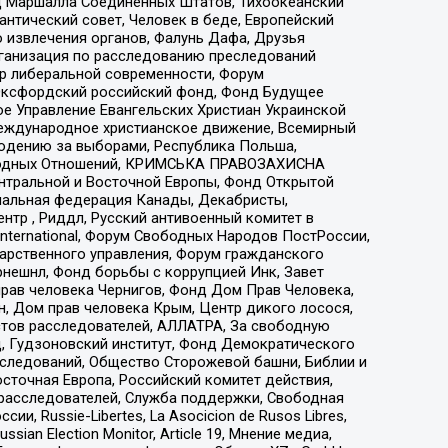
 Маршалла Соединенных Штатов, Тихоокеанский
нтический совет, Человек в беде, Европейский
 извлечения органов, Фалунь Дафа, Друзья
рганизация по расследованию преследований
тр либеральной современности, Форум
 Оксфордский российский фонд, Фонд Будущее
е Управление Евангельских Христиан Украинской
еждународное христианское движение, Всемирный
людению за выборами, Республика Польша,
народных Отношений, КРИМСЬКА ПРАВОЗАХИСНА
ы Центральной и Восточной Европы, Фонд Открытой
иональная федерация Канады, Декабристы,
тр , Риддл, Русский антивоенный комитет в
nternational, Форум Свободных Народов ПостРоссии,
дарственного управления, Форум гражданского
рнешнл, Фонд борьбы с коррупцией Инк, Завет
прав человека Чернигов, Фонд Дом Прав Человека,
н, Дом прав человека Крым, Центр дикого лосося,
стов расследователей, АЛЛАТРА, За свободную
д, Гудзоновский институт, Фонд Демократического
сследований, Общество Сторожевой башни, Библии и
сточная Европа, Российский комитет действия,
-расследователей, Служба поддержки, Свободная
 Russie-Libertes, La Asocicion de Rusos Libres,
an Election Monitor, Article 19, Мнение медиа,