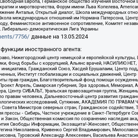
 Свободная Европа, Германское общество изучения Восточной 
и и миротворчества, Форум имени Льва Копелева, American Counci
ое движение Антальи, Открытый диалог, Школа международных отн
Школа международных отношений им Нормана Патерсона, Центр
ду, Феминистское антивоенное сопротивление, Комитет независ
а, Либерально-демократическая Лига Украины
uments/7756/
данные на
13.05.2024
функции иностранного агента:
раво, Нижегородский центр немецкой и европейской культуры,
тики, Фонд борьбы с коррупцией, Альянс врачей, НАСИЛИЮ.НЕТ,
я инициатива, Гражданский Союз, Хасдей Ерушалаим, Центр по
юченных, Институт глобализации и социальных движений, Цент
ты прав граждан, Благотворительный фонд помощи осужденным
а, Проект Апрель, Самарская губерния, Эра здоровья, Мемориал
ера, Центр СИБАЛЬТ, Уральская правозащитная группа, Женщины
по правам человека, Дальневосточный центр развития гражданс
ологических исследований, Сутяжник, АКАДЕМИЯ ПО ПРАВАМ Ч
е Совета Министров северных стран, Гражданское содействие,
я прессы - Сибирь, Частное учреждение в Санкт-Петербурге С
 и Закон, Общественная комиссия по сохранению наследия ак
звития Свободы Информации, Экозащита!-Женсовет, Общественн
Регина Николаевна, Кривенко Сергей Владимирович, Милославс
совна, Туровский Александр Алексеевич, Васильева Анастасия