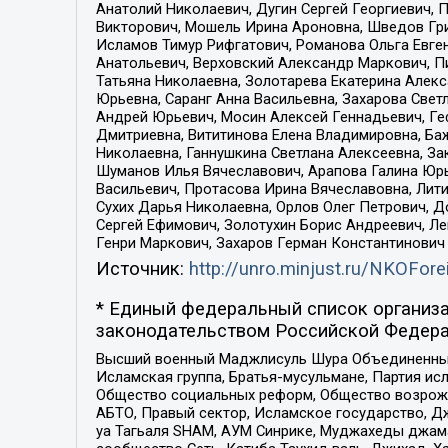
Анатолий Николаевич, Дугин Сергей Георгиевич, 
Викторович, Мошель Ирина Ароновна, Шведов Гри
Исламов Тимур Рифгатович, Романова Ольга Евге
Анатольевич, Верховский Александр Маркович, П
Татьяна Николаевна, Золотарева Екатерина Алек
Юрьевна, Саранг Анна Васильевна, Захарова Свет
Андрей Юрьевич, Мосин Алексей Геннадьевич, Ге
Дмитриевна, Вититинова Елена Владимировна, Ба
Николаевна, Ганнушкина Светлана Алексеевна, За
Шуманов Илья Вячеславович, Арапова Галина Юрь
Васильевич, Протасова Ирина Вячеславовна, Лит
Сухих Дарья Николаевна, Орлов Олег Петрович, 
Сергей Ефимович, Золотухин Борис Андреевич, Л
Генри Маркович, Захаров Герман Константинович
Источник:
http://unro.minjust.ru/NKOFore
* Единый федеральный список организа
законодательством Российской Федера
Высший военный Маджлисуль Шура Объединенных с
Исламская группа, Братья-мусульмане, Партия ис
Общество социальных реформ, Общество возрожд
АБТО, Правый сектор, Исламское государство, Д
уа Тагьаля SHAM, АУМ Синрике, Муджахеды джама