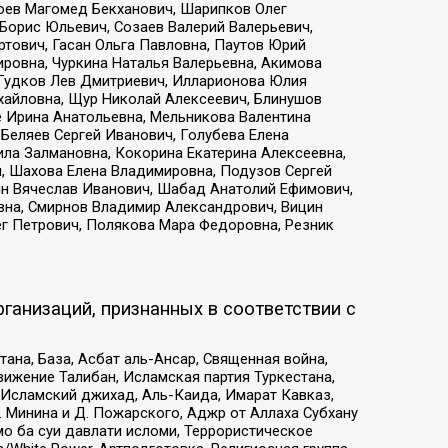
хоев Магомед Бекханович, Шарипков Олег
Борис Юльевич, Созаев Валерий Валерьевич,
тович, Гасан Ольга Павловна, Паутов Юрий
ровна, Чуркина Наталья Валерьевна, Акимова
 Гудков Лев Дмитриевич, Илларионова Юлия
ихайловна, Щур Николай Алексеевич, Блинушов
е Ирина Анатольевна, Мельникова Валентина
Беляев Сергей Иванович, Голубева Елена
ила Залмановна, Кокорина Екатерина Алексеевна,
, Шахова Елена Владимировна, Подузов Сергей
ин Вячеслав Иванович, Шабад Анатолий Ефимович,
вна, Смирнов Владимир Александрович, Вицин
ег Петрович, Полякова Мара Федоровна, Резник
ганизаций, признанных в соответствии с
на, База, Асбат аль-Ансар, Священная война,
ижение Талибан, Исламская партия Туркестана,
Исламский джихад, Аль-Каида, Имарат Кавказ,
 Минина и Д. Пожарского, Аджр от Аллаха Субхану
о ба суи давлати исломи, Террористическое