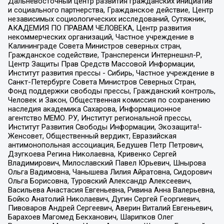
Дальневосточный центр развития гражданских инициатив
и социального партнерства, Гражданское действие, Центр
независимых социологических исследований, Сутяжник,
АКАДЕМИЯ ПО ПРАВАМ ЧЕЛОВЕКА, Центр развития
некоммерческих организаций, Частное учреждение в
Калининграде Совета Министров северных стран,
Гражданское содействие, Трансперенси Интернешнл-Р,
Центр Защиты Прав Средств Массовой Информации,
Институт развития прессы - Сибирь, Частное учреждение в
Санкт-Петербурге Совета Министров Северных Стран,
Фонд поддержки свободы прессы, Гражданский контроль,
Человек и Закон, Общественная комиссия по сохранению
наследия академика Сахарова, Информационное
агентство МЕМО. РУ, Институт региональной прессы,
Институт Развития Свободы Информации, Экозащита!-
Женсовет, Общественный вердикт, Евразийская
антимонопольная ассоциация, Бедушев Петр Петрович,
Дзугкоева Регина Николаевна, Кривенко Сергей
Владимирович, Милославский Павел Юрьевич, Шнырова
Ольга Вадимовна, Чанышева Лилия Айратовна, Сидорович
Ольга Борисовна, Туровский Александр Алексеевич,
Васильева Анастасия Евгеньевна, Ривина Анна Валерьевна,
Бойко Анатолий Николаевич, Дугин Сергей Георгиевич,
Пивоваров Андрей Сергеевич, Аверин Виталий Евгеньевич,
Барахоев Магомед Бекханович, Шарипков Олег