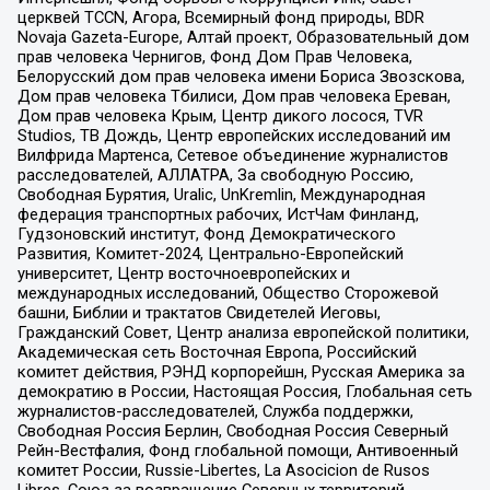
церквей TCCN, Агора, Всемирный фонд природы, BDR
Novaja Gazeta-Europe, Алтай проект, Образовательный дом
прав человека Чернигов, Фонд Дом Прав Человека,
Белорусский дом прав человека имени Бориса Звозскова,
Дом прав человека Тбилиси, Дом прав человека Ереван,
Дом прав человека Крым, Центр дикого лосося, TVR
Studios, ТВ Дождь, Центр европейских исследований им
Вилфрида Мартенса, Сетевое объединение журналистов
расследователей, АЛЛАТРА, За свободную Россию,
Свободная Бурятия, Uralic, UnKremlin, Международная
федерация транспортных рабочих, ИстЧам Финланд,
Гудзоновский институт, Фонд Демократического
Развития, Комитет-2024, Центрально-Европейский
университет, Центр восточноевропейских и
международных исследований, Общество Сторожевой
башни, Библии и трактатов Свидетелей Иеговы,
Гражданский Совет, Центр анализа европейской политики,
Академическая сеть Восточная Европа, Российский
комитет действия, РЭНД корпорейшн, Русская Америка за
демократию в России, Настоящая Россия, Глобальная сеть
журналистов-расследователей, Служба поддержки,
Свободная Россия Берлин, Свободная Россия Северный
Рейн-Вестфалия, Фонд глобальной помощи, Антивоенный
комитет России, Russie-Libertes, La Asocicion de Rusos