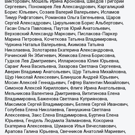
Викторович, Мошель Ирина Ароновна, Шведов Григорий
Сергеевич, Пономарев Лев Александрович, Каргалицкий
Борис Юльевич, Созаев Валерий Валерьевич, Исламов
Тимур Рифгатович, Романова Ольга Евгеньевна, Щаров
Сергей Алексадрович, Цирульников Борис Альбертович,
Гасан Ольга Павловна, Паутов Юрий Анатольевич,
Верховский Александр Маркович, Пислакова-Паркер
Марина Петровна, Кочеткова Татьяна Владимировна,
Чуркина Наталья Валерьевна, Акимова Татьяна
Николаевна, Золотарева Екатерина Александровна,
Рачинский Ян Збигневич, Жемкова Елена Борисовна,
Гудков Лев Дмитриевич, Илларионова Юлия Юрьевна,
Саранг Анна Васильевна, Захарова Светлана Сергеевна,
Аверин Владимир Анатольевич, Щур Татьяна Михайловна,
Щур Николай Алексеевич, Блинушов Андрей Юрьевич,
Мосин Алексей Геннадьевич, Гефтер Валентин Михайлович,
Симонов Алексей Кириллович, Флиге Ирина Анатольевна,
Мельникова Валентина Дмитриевна, Вититинова Елена
Владимировна, Баженова Светлана Куприяновна,
Максимов Сергей Владимирович, Беляев Сергей Иванович,
Голубева Елена Николаевна, Ганнушкина Светлана
Алексеевна, Закс Елена Владимировна, Буртина Елена
Юрьевна, Гендель Людмила Залмановна, Кокорина
Екатерина Алексеевна, Шуманов Илья Вячеславович,
Арапова Галина Юрьевна, Свечников Анатолий Мариевич,