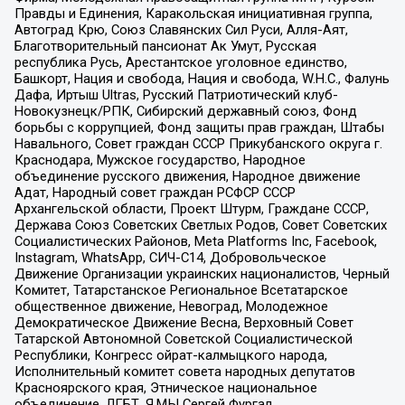
Правды и Единения, Каракольская инициативная группа,
Автоград Крю, Союз Славянских Сил Руси, Алля-Аят,
Благотворительный пансионат Ак Умут, Русская
республика Русь, Арестантское уголовное единство,
Башкорт, Нация и свобода, Нация и свобода, W.H.С., Фалунь
Дафа, Иртыш Ultras, Русский Патриотический клуб-
Новокузнецк/РПК, Сибирский державный союз, Фонд
борьбы с коррупцией, Фонд защиты прав граждан, Штабы
Навального, Совет граждан СССР Прикубанского округа г.
Краснодара, Мужское государство, Народное
объединение русского движения, Народное движение
Адат, Народный совет граждан РСФСР СССР
Архангельской области, Проект Штурм, Граждане СССР,
Держава Союз Советских Светлых Родов, Совет Советских
Социалистических Районов, Meta Platforms Inc, Facebook,
Instagram, WhatsApp, СИЧ-С14, Добровольческое
Движение Организации украинских националистов, Черный
Комитет, Татарстанское Региональное Всетатарское
общественное движение, Невоград, Молодежное
Демократическое Движение Весна, Верховный Совет
Татарской Автономной Советской Социалистической
Республики, Конгресс ойрат-калмыцкого народа,
Исполнительный комитет совета народных депутатов
Красноярского края, Этническое национальное
объединение, ЛГБТ, Я.МЫ Сергей Фургал