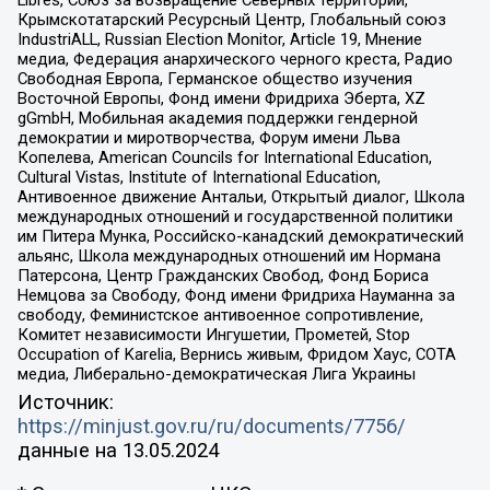
Libres, Союз за возвращение Северных территорий,
Крымскотатарский Ресурсный Центр, Глобальный союз
IndustriALL, Russian Election Monitor, Article 19, Мнение
медиа, Федерация анархического черного креста, Радио
Свободная Европа, Германское общество изучения
Восточной Европы, Фонд имени Фридриха Эберта, XZ
gGmbH, Мобильная академия поддержки гендерной
демократии и миротворчества, Форум имени Льва
Копелева, American Councils for International Education,
Cultural Vistas, Institute of International Education,
Антивоенное движение Антальи, Открытый диалог, Школа
международных отношений и государственной политики
им Питера Мунка, Российско-канадский демократический
альянс, Школа международных отношений им Нормана
Патерсона, Центр Гражданских Свобод, Фонд Бориса
Немцова за Свободу, Фонд имени Фридриха Науманна за
свободу, Феминистское антивоенное сопротивление,
Комитет независимости Ингушетии, Прометей, Stop
Occupation of Karelia, Вернись живым, Фридом Хаус, СОТА
медиа, Либерально-демократическая Лига Украины
Источник:
https://minjust.gov.ru/ru/documents/7756/
данные на
13.05.2024