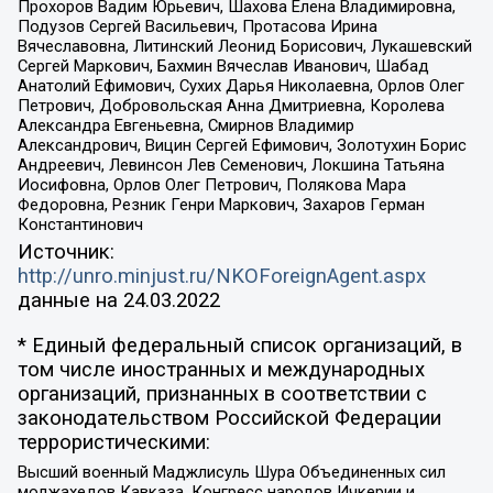
Прохоров Вадим Юрьевич, Шахова Елена Владимировна,
Подузов Сергей Васильевич, Протасова Ирина
Вячеславовна, Литинский Леонид Борисович, Лукашевский
Сергей Маркович, Бахмин Вячеслав Иванович, Шабад
Анатолий Ефимович, Сухих Дарья Николаевна, Орлов Олег
Петрович, Добровольская Анна Дмитриевна, Королева
Александра Евгеньевна, Смирнов Владимир
Александрович, Вицин Сергей Ефимович, Золотухин Борис
Андреевич, Левинсон Лев Семенович, Локшина Татьяна
Иосифовна, Орлов Олег Петрович, Полякова Мара
Федоровна, Резник Генри Маркович, Захаров Герман
Константинович
Источник:
http://unro.minjust.ru/NKOForeignAgent.aspx
данные на
24.03.2022
* Единый федеральный список организаций, в
том числе иностранных и международных
организаций, признанных в соответствии с
законодательством Российской Федерации
террористическими:
Высший военный Маджлисуль Шура Объединенных сил
моджахедов Кавказа, Конгресс народов Ичкерии и