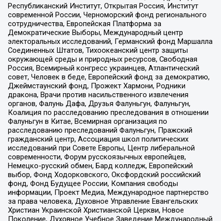
Республиканский Институт, Открытая Россия, Институт
современной России, Черноморский фонд регионального
сотрудничества, Европейская Платформа за
Демократические Выборы, Международный центр
электоральных исследований, Германский фонд Маршалла
Соединенных Штатов, Тихоокеанский центр защиты
окружающей среды и природных ресурсов, Свободная
Россия, Всемирный конгресс украинцев, Атлантический
совет, Человек в беде, Европейский фонд за демократию,
Джеймстаунский фонд, Прожект Хармони, Родники
дракона, Врачи против насильственного извлечения
органов, Фалунь Дафа, Друзья Фалуньгун, Фалуньгун,
Коалиция по расследованию преследования в отношении
Фалуньгун в Китае, Всемирная организация по
расследованию преследований Фалуньгун, Пражский
гражданский центр, Ассоциация школ политических
исследований при Совете Европы, Центр либеральной
современности, Форум русскоязычных европейцев,
Немецко-русский обмен, Бард колледж, Европейский
выбор, Фонд Ходорковского, Оксфордский российский
фонд, Фонд Будущее России, Компания свободы
информации, Проект Медиа, Международное партнерство
за права человека, Духовное Управление Евангельских
Христиан Украинской Христианской Церкви, Новое
Поколение, Духовное Учебное Заведение Международный