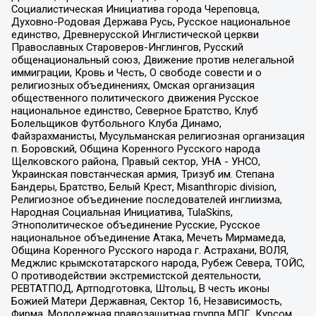
Социалистическая Инициатива города Череповца,
Духовно-Родовая Держава Русь, Русское национальное
единство, Древнерусской Инглистической церкви
Православных Староверов-Инглингов, Русский
общенациональный союз, Движение против нелегальной
иммиграции, Кровь и Честь, О свободе совести и о
религиозных объединениях, Омская организация
общественного политического движения Русское
национальное единство, Северное Братство, Клуб
Болельщиков Футбольного Клуба Динамо,
Файзрахманисты, Мусульманская религиозная организация
п. Боровский, Община Коренного Русского народа
Щелковского района, Правый сектор, УНА - УНСО,
Украинская повстанческая армия, Тризуб им. Степана
Бандеры, Братство, Белый Крест, Misanthropic division,
Религиозное объединение последователей инглиизма,
Народная Социальная Инициатива, TulaSkins,
Этнополитическое объединение Русские, Русское
национальное объединение Атака, Мечеть Мирмамеда,
Община Коренного Русского народа г. Астрахани, ВОЛЯ,
Меджлис крымскотатарского народа, Рубеж Севера, ТОЙС,
О противодействии экстремистской деятельности,
РЕВТАТПОД, Артподготовка, Штольц, В честь иконы
Божией Матери Державная, Сектор 16, Независимость,
Фирма, Молодежная правозащитная группа МПГ, Курсом