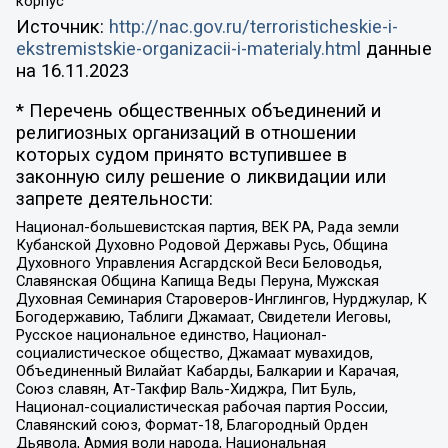
корпус
Источник:
http://nac.gov.ru/terroristicheskie-i-
ekstremistskie-organizacii-i-materialy.html
данные
на
16.11.2023
* Перечень общественных объединений и
религиозных организаций в отношении
которых судом принято вступившее в
законную силу решение о ликвидации или
запрете деятельности:
Национал-большевистская партия, ВЕК РА, Рада земли
Кубанской Духовно Родовой Державы Русь, Община
Духовного Управления Асгардской Веси Беловодья,
Славянская Община Капища Веды Перуна, Мужская
Духовная Семинария Староверов-Инглингов, Нурджулар, К
Богодержавию, Таблиги Джамаат, Свидетели Иеговы,
Русское национальное единство, Национал-
социалистическое общество, Джамаат мувахидов,
Объединенный Вилайат Кабарды, Балкарии и Карачая,
Союз славян, Ат-Такфир Валь-Хиджра, Пит Буль,
Национал-социалистическая рабочая партия России,
Славянский союз, Формат-18, Благородный Орден
Дьявола, Армия воли народа, Национальная