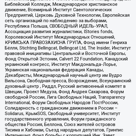
Библейский Колледж, Международное христианское
движение, Всемирный Институт Саентологических
Предприятий, Церковь Духовной Технологии, Европейская
сеть организаций по наблюдению за выборами,
Республика Польша, СВОБОДНЫЙ ИДЕЛЬ-УРАЛ,
Ассоциация развития журналистики, IStories fonds,
Королевский Институт Международных Отношений,
КРИМСЬКА ПРАВОЗАХИСНА ГРУПА, Фонд имени Генриха
Бёлля, Stichting Bellingcat, Bellingcat Ltd, The Insider, Институт
правовой инициативы Центральной и Восточной Европы,
Фонд Открытой Эстонии, Calvert 22 Foundation, Канадский
украинский конгресс, Институт Макдональда-Лорье,
Украинская национальная федерация Канады,
Декабристы, Международный научный центр им Вудро
Вильсона, Свободная пресса, Возрождение, Всеукраинский
духовный центр , Риддл, Русский антивоенный комитет в
Швеции, Проект Медуза, Фонд Андрея Сахарова, Форум
свободной России, Лига Свободных Наций, Transparеncy
International, Форум Свободных Народов ПостРоссии,
Солидарность с гражданским движением в России –
Solidarus, КрымSOS, Свободный университет, Институт
государственного управления, Форум гражданского
общества Россия, Беллона, Союз жителей островов
Тисима и Хабомаи, Съезд народных депутатов, Гринпис
Интернешнл, Фонд борьбы с коррупцией Инк, Завет