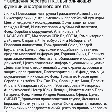
* Сведения реестра НКО, выполняющих
функции иностранного агента:
Лилит, Правозащитная группа Гражданин.Армия.Право,
Нижегородский центр немецкой и европейской культуры,
Центр гендерных исследований, Фонд защиты прав
граждан Штаб, Институт права и публичной политики,
Фонд борьбы с коррупцией, Альянс врачей,
НАСИЛИЮ.НЕТ, Мы против СПИДа, СВЕЧА, Гуманитарное
действие, Открытый Петербург, Лига Избирателей,
Правовая инициатива, Гражданский Союз, Хасдей
Ерушалаим, Центр поддержки и содействия развитию
средств массовой информации, Горячая Линия, В защиту
прав заключенных, Институт глобализации и социальных
движений, Центр социально-информационных инициатив
Действие, Благотворительный фонд охраны здоровья и
защиты прав граждан, Благотворительный фонд помощи
осужденным и их семьям, Фонд Тольятти, Новое время,
Серебряная тайга, Так-Так-Так, Сова, центр Анна, Проект
Апрель, Самарская губерния, Эра здоровья, Мемориал,
Аналитический Центр Юрия Левады, Издательство Парк
Гагарина, Фонд имени Андрея Рылькова, Сфера, Центр
СИБАЛЬТ, Уральская правозащитная группа, Женщины
Евразии, Институт прав человека, Фонд защиты гласности,
Российский исследовательский центр по правам человека,