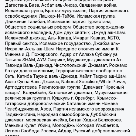
Дагестана, База, Асбат аль-Ансар, Священная война,
Исламская группа, Братья-мусульмане, Партия исламского
освобождения, Лашкар-И-Тайба, Исламская группа,
Движение Талибан, Исламская партия Туркестана,
Общество социальных реформ, Общество возрождения
исламского наследия, Дом двух святых, Джунд аш-Шам,
Исламский джихад, Аль-Каида, Имарат Кавказ, АБТО,
Правый сектор, Исламское государство, Джабха аль-
Нусра ли-Ахль аш-Шам, Народное ополчение имени К.
Минина и Д. Пожарского, Аджр от Аллаха Субхану уа
Тагьаля SHAM, АУМ Синрике, Муджахеды джамаата Ат-
Тавхида Валь-Джихад, Чистопольский Джамаат, Рохнамо
ба суи давлати исломи, Террористическое сообщество
Сеть, Катиба Таухид валь-Джихад, Хайят Тахрир аш-Шам,
Ахлю Сунна Валь Джамаа, National Socialism/White Power,
Артподготовка, Религиозная группа “Джамаат “Красный
пахарь”, Колумбайн, Хатлонский джамаат, Мусульманская
религиозная группа п. Кушкуль г. Оренбург, Крымско-
татарский добровольческий батальон имени Номана
Челебиджихана, Азов, Партия исламского возрождения
Таджикистана, Народная самооборона, Дуббайский
джамаат, московская ячейка, Батал-Хаджи Белхороев,
Маньяки Культ Убийц, Молодёжь Которая Улыбается,
Легион Свобода России, Айдар, Русский добровольческий