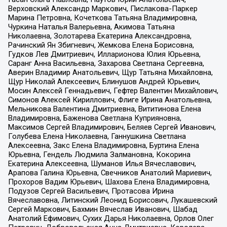
Верховский Александр Маркович, Пислакова-Паркер
Марина Петровна, Кочеткова Татьяна Владимировна,
Чуркина Наталья Валерьевна, Акимова Татьяна
Николаевна, Золотарева Екатерина Александровна,
Рачинский Ян Збигневич, Жемкова Елена Борисовна,
Гудков Лев Дмитриевич, Илларионова Юлия Юрьевна,
Саранг Анна Васильевна, Захарова Светлана Сергеевна,
Аверин Владимир Анатольевич, Щур Татьяна Михайловна,
Щур Николай Алексеевич, Блинушов Андрей Юрьевич,
Мосин Алексей Геннадьевич, Гефтер Валентин Михайлович,
Симонов Алексей Кириллович, Флиге Ирина Анатольевна,
Мельникова Валентина Дмитриевна, Вититинова Елена
Владимировна, Баженова Светлана Куприяновна,
Максимов Сергей Владимирович, Беляев Сергей Иванович,
Голубева Елена Николаевна, Ганнушкина Светлана
Алексеевна, Закс Елена Владимировна, Буртина Елена
Юрьевна, Гендель Людмила Залмановна, Кокорина
Екатерина Алексеевна, Шуманов Илья Вячеславович,
Арапова Галина Юрьевна, Свечников Анатолий Мариевич,
Прохоров Вадим Юрьевич, Шахова Елена Владимировна,
Подузов Сергей Васильевич, Протасова Ирина
Вячеславовна, Литинский Леонид Борисович, Лукашевский
Сергей Маркович, Бахмин Вячеслав Иванович, Шабад
Анатолий Ефимович, Сухих Дарья Николаевна, Орлов Олег