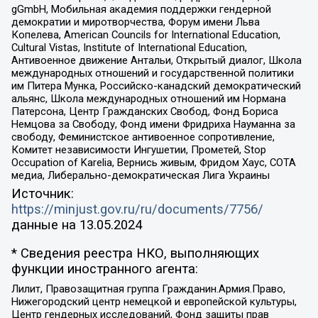
gGmbH, Мобильная академия поддержки гендерной
демократии и миротворчества, Форум имени Льва
Копелева, American Councils for International Education,
Cultural Vistas, Institute of International Education,
Антивоенное движение Антальи, Открытый диалог, Школа
международных отношений и государственной политики
им Питера Мунка, Российско-канадский демократический
альянс, Школа международных отношений им Нормана
Патерсона, Центр Гражданских Свобод, Фонд Бориса
Немцова за Свободу, Фонд имени Фридриха Науманна за
свободу, Феминистское антивоенное сопротивление,
Комитет независимости Ингушетии, Прометей, Stop
Occupation of Karelia, Вернись живым, Фридом Хаус, СОТА
медиа, Либерально-демократическая Лига Украины
Источник:
https://minjust.gov.ru/ru/documents/7756/
данные на
13.05.2024
* Сведения реестра НКО, выполняющих
функции иностранного агента:
Лилит, Правозащитная группа Гражданин.Армия.Право,
Нижегородский центр немецкой и европейской культуры,
Центр гендерных исследований, Фонд защиты прав