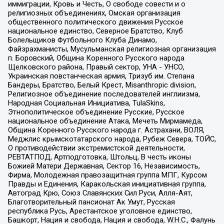
иммиграции, Кровь и Честь, О свободе совести и о
религиозных объединениях, Омская организация
общественного политического движения Русское
национальное единство, Северное Братство, Клуб
Болельщиков Футбольного Клуба Динамо,
Файзрахманисты, Мусульманская религиозная организация
п. Боровский, Община Коренного Русского народа
Щелковского района, Правый сектор, УНА - УНСО,
Украинская повстанческая армия, Тризуб им. Степана
Бандеры, Братство, Белый Крест, Misanthropic division,
Религиозное объединение последователей инглиизма,
Народная Социальная Инициатива, TulaSkins,
Этнополитическое объединение Русские, Русское
национальное объединение Атака, Мечеть Мирмамеда,
Община Коренного Русского народа г. Астрахани, ВОЛЯ,
Меджлис крымскотатарского народа, Рубеж Севера, ТОЙС,
О противодействии экстремистской деятельности,
РЕВТАТПОД, Артподготовка, Штольц, В честь иконы
Божией Матери Державная, Сектор 16, Независимость,
Фирма, Молодежная правозащитная группа МПГ, Курсом
Правды и Единения, Каракольская инициативная группа,
Автоград Крю, Союз Славянских Сил Руси, Алля-Аят,
Благотворительный пансионат Ак Умут, Русская
республика Русь, Арестантское уголовное единство,
Башкорт, Нация и свобода, Нация и свобода, W.H.С., Фалунь