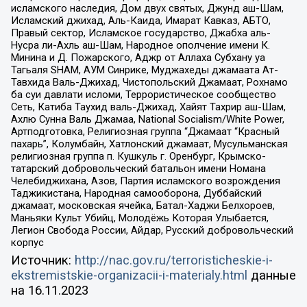
исламского наследия, Дом двух святых, Джунд аш-Шам,
Исламский джихад, Аль-Каида, Имарат Кавказ, АБТО,
Правый сектор, Исламское государство, Джабха аль-
Нусра ли-Ахль аш-Шам, Народное ополчение имени К.
Минина и Д. Пожарского, Аджр от Аллаха Субхану уа
Тагьаля SHAM, АУМ Синрике, Муджахеды джамаата Ат-
Тавхида Валь-Джихад, Чистопольский Джамаат, Рохнамо
ба суи давлати исломи, Террористическое сообщество
Сеть, Катиба Таухид валь-Джихад, Хайят Тахрир аш-Шам,
Ахлю Сунна Валь Джамаа, National Socialism/White Power,
Артподготовка, Религиозная группа “Джамаат “Красный
пахарь”, Колумбайн, Хатлонский джамаат, Мусульманская
религиозная группа п. Кушкуль г. Оренбург, Крымско-
татарский добровольческий батальон имени Номана
Челебиджихана, Азов, Партия исламского возрождения
Таджикистана, Народная самооборона, Дуббайский
джамаат, московская ячейка, Батал-Хаджи Белхороев,
Маньяки Культ Убийц, Молодёжь Которая Улыбается,
Легион Свобода России, Айдар, Русский добровольческий
корпус
Источник:
http://nac.gov.ru/terroristicheskie-i-
ekstremistskie-organizacii-i-materialy.html
данные
на
16.11.2023