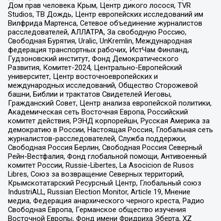
Дом прав человека Крым, Центр дикого лосося, TVR
Studios, ТВ Дождь, Центр европейских исследований им
Вилфрида Мартенса, Сетевое объединение журналистов
расследователей, АЛЛАТРА, За свободную Россию,
Свободная Бурятия, Uralic, UnKremlin, Международная
федерация транспортных рабочих, ИстЧам Финланд,
Гудзоновский институт, Фонд Демократического
Развития, Комитет-2024, Центрально-Европейский
университет, Центр восточноевропейских и
международных исследований, Общество Сторожевой
башни, Библии и трактатов Свидетелей Иеговы,
Гражданский Совет, Центр анализа европейской политики,
Академическая сеть Восточная Европа, Российский
комитет действия, РЭНД корпорейшн, Русская Америка за
демократию в России, Настоящая Россия, Глобальная сеть
журналистов-расследователей, Служба поддержки,
Свободная Россия Берлин, Свободная Россия Северный
Рейн-Вестфалия, Фонд глобальной помощи, Антивоенный
комитет России, Russie-Libertes, La Asocicion de Rusos
Libres, Союз за возвращение Северных территорий,
Крымскотатарский Ресурсный Центр, Глобальный союз
IndustriALL, Russian Election Monitor, Article 19, Мнение
медиа, Федерация анархического черного креста, Радио
Свободная Европа, Германское общество изучения
Восточной Европы, Фонд имени Фридриха Эберта, XZ