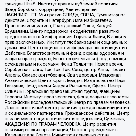
граждан Штаб, Институт права и публичной политики,
Фонд борьбы с коррупцией, Альянс врачей,
НАСИЛИЮ.НЕТ, Мы против СПИДа, СВЕЧА, Гуманитарное
действие, Открытый Петербург, Лига Избирателей,
Правовая инициатива, Гражданский Союз, Хасдей
Ерушалаим, Центр поддержки и содействия развитию
средств массовой информации, Горячая Линия, В защиту
прав заключенных, Институт глобализации и социальных
движений, Центр социально-информационных инициатив
Действие, Благотворительный фонд охраны здоровья и
защиты прав граждан, Благотворительный фонд помощи
осужденным и их семьям, Фонд Тольятти, Новое время,
Серебряная тайга, Так-Так-Так, Сова, центр Анна, Проект
Апрель, Самарская губерния, Эра здоровья, Мемориал,
Аналитический Центр Юрия Левады, Издательство Парк
Гагарина, Фонд имени Андрея Рылькова, Сфера, Центр
СИБАЛЬТ, Уральская правозащитная группа, Женщины
Евразии, Институт прав человека, Фонд защиты гласности,
Российский исследовательский центр по правам человека,
Дальневосточный центр развития гражданских инициатив
и социального партнерства, Гражданское действие, Центр
независимых социологических исследований, Сутяжник,
АКАДЕМИЯ ПО ПРАВАМ ЧЕЛОВЕКА, Центр развития
некоммерческих организаций, Частное учреждение в
Калининграде Совета Министров северных стран,