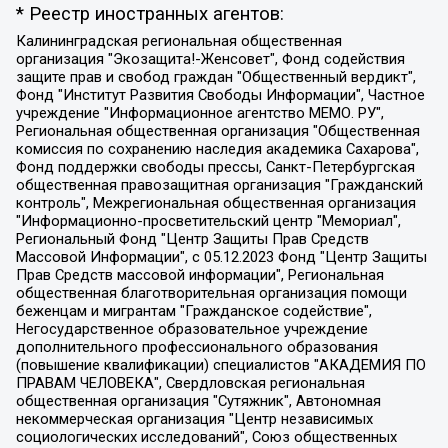
* Реестр иностранных агентов:
Калининградская региональная общественная организация "Экозащита!-Женсовет", Фонд содействия защите прав и свобод граждан "Общественный вердикт", Фонд "Институт Развития Свободы Информации", Частное учреждение "Информационное агентство МЕМО. РУ", Региональная общественная организация "Общественная комиссия по сохранению наследия академика Сахарова", Фонд поддержки свободы прессы, Санкт-Петербургская общественная правозащитная организация "Гражданский контроль", Межрегиональная общественная организация "Информационно-просветительский центр "Мемориал", Региональный Фонд "Центр Защиты Прав Средств Массовой Информации", с 05.12.2023 Фонд "Центр Защиты Прав Средств массовой информации", Региональная общественная благотворительная организация помощи беженцам и мигрантам "Гражданское содействие", Негосударственное образовательное учреждение дополнительного профессионального образования (повышение квалификации) специалистов "АКАДЕМИЯ ПО ПРАВАМ ЧЕЛОВЕКА", Свердловская региональная общественная организация "Сутяжник", Автономная некоммерческая организация "Центр независимых социологических исследований", Союз общественных объединений "Российский исследовательский центр по правам человека", Региональное общественное учреждение научно-информационный центр "МЕМОРИАЛ", Некоммерческая организация "Фонд защиты гласности", Автономная некоммерческая организация "Институт прав человека", Городская общественная организация "Екатеринбургское общество "МЕМОРИАЛ", Городская общественная организация "Рязанское историко-просветительское и правозащитное общество "Мемориал" (Рязанский Мемориал), Челябинский региональный орган общественной самодеятельности – женское общественное объединение "Женщины Евразии", Челябинский региональный орган общественной самодеятельности "Уральская правозащитная группа", Фонд содействия защите здоровья и социальной справедливости имени Андрея Рылькова, Автономная Некоммерческая Организация "Аналитический Центр Юрия Левады", Автономная некоммерческая организация социальной поддержки населения "Проект Апрель", Региональная общественная организация помощи женщинам и детям, находящимся в кризисной ситуации "Информационно-методический центр "Анна", Фонд содействия развитию массовых коммуникаций и правовому просвещению "Так-так-Так", Фонд содействия устойчивому развитию "Серебряная тайга", Свердловский региональный общественный фонд социальных проектов "Новое время", "Idel.Реалии", Кавказ.Реалии, Крым.Реалии, Телеканал Настоящее Время, Татаро-башкирская служба Радио Свобода (Azatliq Radiosi), Радио Свободная Европа/Радио Свобода (PCE/PC), "Сибирь.Реалии", "Фактограф", Благотворительный фонд помощи осужденным и их семьям, Автономная некоммерческая организация "Институт глобализации и социальных движений", Фонд "В защиту прав заключенных", Частное учреждение "Центр поддержки и содействия развитию средств массовой информации", Пензенский региональный общественный благотворительный фонд "Гражданский союз", "Север.Реалии", Некоммерческая организация Фонд "Правовая инициатива", Общество с ограниченной ответственностью "Радио Свободная Европа/Радио Свобода", Чешское информационное агентство "MEDIUM-ORIENT", Красноярская региональная общественная организация "Мы против СПИДа", Камалягин Денис Николаевич, Маркелов Сергей Евгеньевич, Пономарев Лев Александрович, Савицкая Людмила Алексеевна, Автономная некоммерческая организация "Центр по работе с проблемой насилия "НАСИЛИЮ.НЕТ", Межрегиональный профессиональный союз работников здравоохранения "Альянс врачей", Юридическое лицо, зарегистрированное в Латвийской Республике, SIA "Medusa Project" (регистрационный номер 40103797863, дата регистрации 10.06.2014), Некоммерческая организация "Фонд по борьбе с коррупцией", Автономная некоммерческая организация "Институт права и публичной политики", Баданин Роман Сергеевич, Гликин Максим Александрович, Железнова Мария Михайловна, Лукьянова Юлия Сергеевна, Маетная Елизавета Витальевна, Маняхин Петр Борисович, Чуракова Ольга Владимировна, Ярош Юлия Петровна, Юридическое лицо "The Insider SIA", зарегистрированное в Риге, Латвийская Республика (дата регистрации 26.06.2015), являющееся администратором доменного имени интернет-издания "The Insider SIA", https://theins.ru, Постернак Алексей Евгеньевич, Рубин Михаил Аркадьевич, Анин Роман Александрович, Юридическое лицо Istories fonds, зарегистрированное в Латвийской Республике (регистрационный номер 50008295751, дата регистрации 24.02.2020), Великовский Дмитрий Александрович, Долинина Ирина Николаевна, Мароховская Алеся Алексеевна, Шлейнов Роман Юрьевич, Шмагун Олеся Валентиновна, Общество с ограниченной ответственностью "Альтаир 2021", Общество с ограниченной ответственностью "Вега 2021", Общество с ограниченной ответственностью "Главный редактор 2021", Общество с ограниченной ответственностью "Ромашки монолит", Важенков Артем Валерьевич, Ивановская областная общественная организация "Центр гендерных исследований", Гурман Юрий Альбертович, Медиапроект "ОВД-Инфо", Егоров Владимир Владимирович, Жилинский Владимир Александрович, Общество с ограниченной ответственностью "ЗП", Иванова София Юрьевна, Карезина Инна Павловна, Кильтау Екатерина Викторовна, Петров Алексей Викторович, Пискунов Сергей Евгеньевич, Смирнов Сергей Сергеевич, Тихонов Михаил Сергеевич, Общество с ограниченной ответственностью "ЖУРНАЛИСТ-ИНОСТРАННЫЙ АГЕНТ", Арапова Галина Юрьевна, Вольтская Татьяна Анатольевна, Американская компания "Mason G.E.S. Anonymous Foundation" (США), являющаяся владельцем интернет-издания https://mnews.world/, Компания "Stichting Bellingcat", зарегистрированная в Нидерландах (дата регистрации 11.07.2018), Захаров Андрей Вячеславович, Клепиковская Екатерина Дмитриевна, Общество с ограниченной ответственностью "МЕМО", Перл Роман Александрович, Симонов Евгений Алексеевич, Соловьева Елена Анатольевна, Сотников Даниил Владимирович, Сурначева Елизавета Дмитриевна, Автономная некоммерческая организация по защите прав человека и информированию населения "Якутия – Наше Мнение", Общество с ограниченной ответственностью "Москоу диджитал медиа", с 26.01.2023 Общество с ограниченной ответственностью "Чайка Белые сады", Ветошкина Валерия Валерьевна, Заговора Максим Александрович, Межрегиональное общественное движение "Российская ЛГБТ - сеть", Оленичев Максим Владимирович, Павлов Иван Юрьевич, Скворцова Елена Сергеевна, Общество с ограниченной ответственностью "Как бы инагент", Кочетков Игорь Викторович, Общество с ограниченной ответственностью "Честные выборы", Еланчик Олег Александрович, Общество с ограниченной ответственностью "Нобелевский призыв", Гималова Регина Эмилевна, Григорьев Андрей Валерьевич, Григорьева Алина Александровна, Ассоциация по содействию защите прав призывников, альтернативнослужащих и военнослужащих "Правозащитная группа "Гражданин.Армия.Право", Хисамова Регина Фаритовна, Автономная некоммерческая организация по реализации социально-правовых программ "Лилит", Дальневосточное общественное движение "Маяк", Санкт-Петербургская ЛГБТ-инициативная группа "Выход", Инициативная группа ЛГБТ+ "Реверс", Алексеев Андрей Викторович, Бекбулатова Таисия Львовна, Беляев Иван Михайлович, Владыкина Елена Сергеевна, Гельман Марат Александрович, Никульшина Вероника Юрьевна, Толоконникова Надежда Андреевна, Шендерович Виктор Анатольевич, Общество с ограниченной ответственностью "Данное сообщение", Общество с ограниченной ответственностью Издательский дом "Новая глава", Айнбиндер Александра Александровна, Московский комьюнити-центр для ЛГБТ+инициатив, Благотворительный фонд развития филантропии, Deutsche Welle (Германия, Kurt-Schumacher-Strasse 3, 53113 Bonn), Борзунова Мария Михайловна, Воробьев Виктор Викторович, Голубева Анна Львовна, Константинова Алла Михайловна, Малкова Ирина Владимировна, Мурадов Мурад Абдулгалимович, Осетинская Елизавета Николаевна, Понасенков Евгений Николаевич, Ганапольский Матвей Юрьевич, Киселев Евгений Алексеевич, Борухович Ирина Григорьевна, Дремин Иван Тимофеевич, Дубровский Дмитрий Викторович, Красноярская региональная общественная организация поддержки и развития альтернативных образовательных технологий и межкультурных коммуникаций "ИНТЕРРА", Маяковская Екатерина Алексеевна, Фейгин Марк Захарович, Филимонов Андрей Викторович, Дзугкоева Регина Николаевна, Доброхотов Роман Александрович, Дудь Юрий Александрович, Елкин Сергей Владимирович, Кругликов Кирилл Игоревич, Сабунаева Мария Леонидовна, Семенов Алексей Владимирович, Шаинян Карен Багратович, Шульман Екатерина Михайловна, Асафьев Артур Валерьевич, Вахштайн Виктор Семенович, Венедиктов Алексей Алексеевич, Лушникова Екатерина Евгеньевна, Волков Леонид Михайлович, Невзоров Александр Глебович, Пархоменко Сергей Борисович, Сироткин Ярослав Николаевич, Кара-Мурза Владимир Владимирович, Баранова Наталья Владимировна, Гозман Леонид Яковлевич, Кагарлицкий Борис Юльевич, Климарев Михаил Валерьевич, Милов Владимир Станиславович, Автономная некоммерческая организация Краснодарский центр современного искусства "Типография", Моргенштерн Алишер Тагирович, Соболь Любовь Эдуардовна, Общество с ограниченной ответственностью "ЛИЗА НОРМ", Каспаров Гарри Кимович, Ходорковский Михаил Борисович, Общество с ограниченной ответственностью "Апрельские тезисы", Данилович Ирина Брониславовна, Кашин Олег Владимирович, Петров Николай Владимирович, Пивоваров Алексей Владимирович, Соколов Михаил Владимирович, Цветкова Юлия Владимировна, Чичваркин Евгений Александрович, Комитет против пыток/Команда против пыток, Общество с ограниченной ответственностью "Первый научный", Общество с ограниченной ответственностью "Вертолет и ко", Белоцерковская Вероника Борисовна, Кац Максим Евгеньевич, Лазарева Татьяна Юрьевна, Шаведдинов Руслан Табризович, Яшин Илья Валерьевич, Общество с ограниченной ответственностью "Иноагент ААВ", Алешковский Дмитрий Петрович, Альбац Евгения Марковна, Быков Дмитрий Львович, Галямина Юлия Евгеньевна, Лойко Сергей Леонидович, Мартынов Кирилл Константинович, Медведев Сергей Александрович, Крашенинников Федор Геннадиевич, Гордеева Катерина Вл