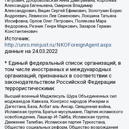
Петрович, Добровольская Анна Дмитриевна, Королева
Александра Евгеньевна, Смирнов Владимир
Александрович, Вицин Сергей Ефимович, Золотухин Борис
Андреевич, Левинсон Лев Семенович, Локшина Татьяна
Иосифовна, Орлов Олег Петрович, Полякова Мара
Федоровна, Резник Генри Маркович, Захаров Герман
Константинович
Источник:
http://unro.minjust.ru/NKOForeignAgent.aspx
данные на
24.03.2022
* Единый федеральный список организаций, в
том числе иностранных и международных
организаций, признанных в соответствии с
законодательством Российской Федерации
террористическими:
Высший военный Маджлисуль Шура Объединенных сил
моджахедов Кавказа, Конгресс народов Ичкерии и
Дагестана, База, Асбат аль-Ансар, Священная война,
Исламская группа, Братья-мусульмане, Партия исламского
освобождения, Лашкар-И-Тайба, Исламская группа,
Движение Талибан, Исламская партия Туркестана,
Общество социальных реформ, Общество возрождения