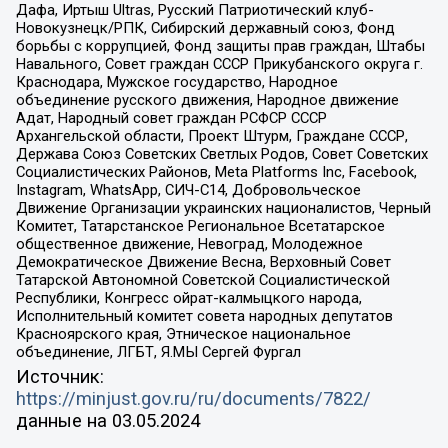
Дафа, Иртыш Ultras, Русский Патриотический клуб-
Новокузнецк/РПК, Сибирский державный союз, Фонд
борьбы с коррупцией, Фонд защиты прав граждан, Штабы
Навального, Совет граждан СССР Прикубанского округа г.
Краснодара, Мужское государство, Народное
объединение русского движения, Народное движение
Адат, Народный совет граждан РСФСР СССР
Архангельской области, Проект Штурм, Граждане СССР,
Держава Союз Советских Светлых Родов, Совет Советских
Социалистических Районов, Meta Platforms Inc, Facebook,
Instagram, WhatsApp, СИЧ-С14, Добровольческое
Движение Организации украинских националистов, Черный
Комитет, Татарстанское Региональное Всетатарское
общественное движение, Невоград, Молодежное
Демократическое Движение Весна, Верховный Совет
Татарской Автономной Советской Социалистической
Республики, Конгресс ойрат-калмыцкого народа,
Исполнительный комитет совета народных депутатов
Красноярского края, Этническое национальное
объединение, ЛГБТ, Я.МЫ Сергей Фургал
Источник:
https://minjust.gov.ru/ru/documents/7822/
данные на
03.05.2024