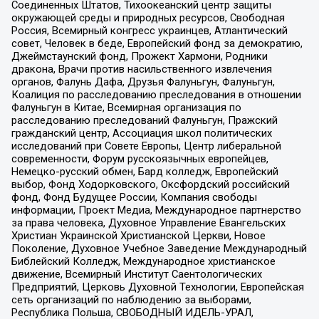
Соединенных Штатов, Тихоокеанский центр защиты
окружающей среды и природных ресурсов, Свободная
Россия, Всемирный конгресс украинцев, Атлантический
совет, Человек в беде, Европейский фонд за демократию,
Джеймстаунский фонд, Прожект Хармони, Родники
дракона, Врачи против насильственного извлечения
органов, Фалунь Дафа, Друзья Фалуньгун, Фалуньгун,
Коалиция по расследованию преследования в отношении
Фалуньгун в Китае, Всемирная организация по
расследованию преследований Фалуньгун, Пражский
гражданский центр, Ассоциация школ политических
исследований при Совете Европы, Центр либеральной
современности, Форум русскоязычных европейцев,
Немецко-русский обмен, Бард колледж, Европейский
выбор, Фонд Ходорковского, Оксфордский российский
фонд, Фонд Будущее России, Компания свободы
информации, Проект Медиа, Международное партнерство
за права человека, Духовное Управление Евангельских
Христиан Украинской Христианской Церкви, Новое
Поколение, Духовное Учебное Заведение Международный
Библейский Колледж, Международное христианское
движение, Всемирный Институт Саентологических
Предприятий, Церковь Духовной Технологии, Европейская
сеть организаций по наблюдению за выборами,
Республика Польша, СВОБОДНЫЙ ИДЕЛЬ-УРАЛ,