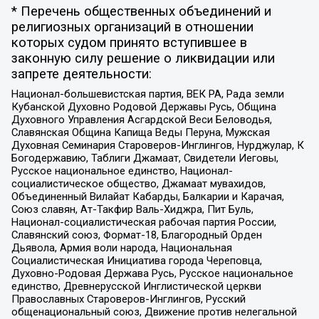
* Перечень общественных объединений и
религиозных организаций в отношении
которых судом принято вступившее в
законную силу решение о ликвидации или
запрете деятельности:
Национал-большевистская партия, ВЕК РА, Рада земли
Кубанской Духовно Родовой Державы Русь, Община
Духовного Управления Асгардской Веси Беловодья,
Славянская Община Капища Веды Перуна, Мужская
Духовная Семинария Староверов-Инглингов, Нурджулар, К
Богодержавию, Таблиги Джамаат, Свидетели Иеговы,
Русское национальное единство, Национал-
социалистическое общество, Джамаат мувахидов,
Объединенный Вилайат Кабарды, Балкарии и Карачая,
Союз славян, Ат-Такфир Валь-Хиджра, Пит Буль,
Национал-социалистическая рабочая партия России,
Славянский союз, Формат-18, Благородный Орден
Дьявола, Армия воли народа, Национальная
Социалистическая Инициатива города Череповца,
Духовно-Родовая Держава Русь, Русское национальное
единство, Древнерусской Инглистической церкви
Православных Староверов-Инглингов, Русский
общенациональный союз, Движение против нелегальной