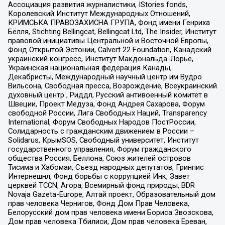
Ассоциация развития журналистики, IStories fonds,
Королевский Институт Международных Отношений,
КРИМСЬКА ПРАВОЗАХИСНА ГРУПА, Фонд имени Генриха
Бёлля, Stichting Bellingcat, Bellingcat Ltd, The Insider, Институт
правовой инициативы Центральной и Восточной Европы,
Фонд Открытой Эстонии, Calvert 22 Foundation, Канадский
украинский конгресс, Институт Макдональда-Лорье,
Украинская национальная федерация Канады,
Декабристы, Международный научный центр им Вудро
Вильсона, Свободная пресса, Возрождение, Всеукраинский
духовный центр , Риддл, Русский антивоенный комитет в
Швеции, Проект Медуза, Фонд Андрея Сахарова, Форум
свободной России, Лига Свободных Наций, Transparеncy
International, Форум Свободных Народов ПостРоссии,
Солидарность с гражданским движением в России –
Solidarus, КрымSOS, Свободный университет, Институт
государственного управления, Форум гражданского
общества Россия, Беллона, Союз жителей островов
Тисима и Хабомаи, Съезд народных депутатов, Гринпис
Интернешнл, Фонд борьбы с коррупцией Инк, Завет
церквей TCCN, Агора, Всемирный фонд природы, BDR
Novaja Gazeta-Europe, Алтай проект, Образовательный дом
прав человека Чернигов, Фонд Дом Прав Человека,
Белорусский дом прав человека имени Бориса Звозскова,
Дом прав человека Тбилиси, Дом прав человека Ереван,