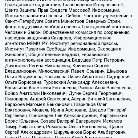
Гражданское содействие, Трансперенси Интернешнл-Р,
Центр Защиты Прав Средств Массовой Информации,
Институт развития прессы - Сибирь, Частное учреждение в
Санкт-Петербурге Совета Министров Северных Стран,
Фонд поддержки свободы прессы, Гражданский контроль,
Человек и Закон, Общественная комиссия по сохранению
наследия академика Сахарова, Информационное
агентство МЕМО. РУ, Институт региональной прессы,
Институт Развития Свободы Информации, Экозащита!-
Женсовет, Общественный вердикт, Евразийская
антимонопольная ассоциация, Бедушев Петр Петрович,
Дзугкоева Регина Николаевна, Кривенко Сергей
Владимирович, Милославский Павел Юрьевич, Шнырова
Ольга Вадимовна, Чанышева Лилия Айратовна, Сидорович
Ольга Борисовна, Туровский Александр Алексеевич,
Васильева Анастасия Евгеньевна, Ривина Анна Валерьевна,
Бойко Анатолий Николаевич, Дугин Сергей Георгиевич,
Пивоваров Андрей Сергеевич, Аверин Виталий Евгеньевич,
Барахоев Магомед Бекханович, Шарипков Олег
Викторович, Мошель Ирина Ароновна, Шведов Григорий
Сергеевич, Пономарев Лев Александрович, Каргалицкий
Борис Юльевич, Созаев Валерий Валерьевич, Исламов
Тимур Рифгатович, Романова Ольга Евгеньевна, Щаров
Сергей Алексадрович, Цирульников Борис Альбертович,
Гасан Ольга Павловна, Паутов Юрий Анатольевич,