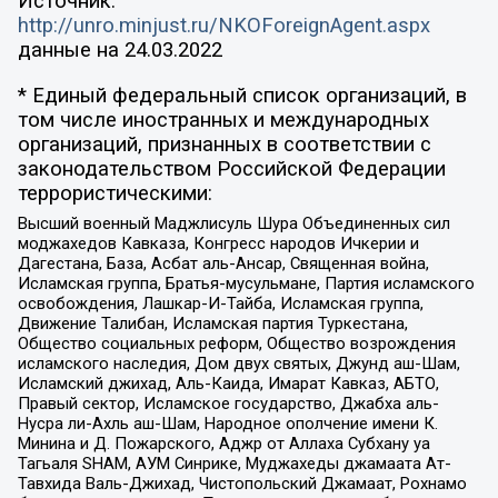
Источник:
http://unro.minjust.ru/NKOForeignAgent.aspx
данные на
24.03.2022
* Единый федеральный список организаций, в
том числе иностранных и международных
организаций, признанных в соответствии с
законодательством Российской Федерации
террористическими:
Высший военный Маджлисуль Шура Объединенных сил
моджахедов Кавказа, Конгресс народов Ичкерии и
Дагестана, База, Асбат аль-Ансар, Священная война,
Исламская группа, Братья-мусульмане, Партия исламского
освобождения, Лашкар-И-Тайба, Исламская группа,
Движение Талибан, Исламская партия Туркестана,
Общество социальных реформ, Общество возрождения
исламского наследия, Дом двух святых, Джунд аш-Шам,
Исламский джихад, Аль-Каида, Имарат Кавказ, АБТО,
Правый сектор, Исламское государство, Джабха аль-
Нусра ли-Ахль аш-Шам, Народное ополчение имени К.
Минина и Д. Пожарского, Аджр от Аллаха Субхану уа
Тагьаля SHAM, АУМ Синрике, Муджахеды джамаата Ат-
Тавхида Валь-Джихад, Чистопольский Джамаат, Рохнамо