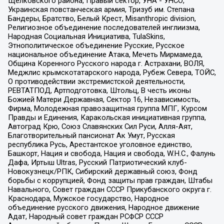
Щелковского района, Правый сектор, УНА - УНСО,
Украинская повстанческая армия, Тризуб им. Степана
Бандеры, Братство, Белый Крест, Misanthropic division,
Религиозное объединение последователей инглиизма,
Народная Социальная Инициатива, TulaSkins,
Этнополитическое объединение Русские, Русское
национальное объединение Атака, Мечеть Мирмамеда,
Община Коренного Русского народа г. Астрахани, ВОЛЯ,
Меджлис крымскотатарского народа, Рубеж Севера, ТОЙС,
О противодействии экстремистской деятельности,
РЕВТАТПОД, Артподготовка, Штольц, В честь иконы
Божией Матери Державная, Сектор 16, Независимость,
Фирма, Молодежная правозащитная группа МПГ, Курсом
Правды и Единения, Каракольская инициативная группа,
Автоград Крю, Союз Славянских Сил Руси, Алля-Аят,
Благотворительный пансионат Ак Умут, Русская
республика Русь, Арестантское уголовное единство,
Башкорт, Нация и свобода, Нация и свобода, W.H.С., Фалунь
Дафа, Иртыш Ultras, Русский Патриотический клуб-
Новокузнецк/РПК, Сибирский державный союз, Фонд
борьбы с коррупцией, Фонд защиты прав граждан, Штабы
Навального, Совет граждан СССР Прикубанского округа г.
Краснодара, Мужское государство, Народное
объединение русского движения, Народное движение
Адат, Народный совет граждан РСФСР СССР