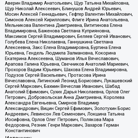
Аверин Владимир Анатольевич, Щур Татьяна Михайловна,
Щур Николай Алексеевич, Блинушов Андрей Юрьевич,
Мосин Алексей Геннадьевич, Гефтер Валентин Михайлович,
Симонов Алексей Кириллович, Флиге Ирина Анатольевна,
Мельникова Валентина Дмитриевна, Вититинова Елена
Владимировна, Баженова Светлана Куприяновна,
Максимов Сергей Владимирович, Беляев Сергей Иванович,
Голубева Елена Николаевна, Ганнушкина Светлана
Алексеевна, Закс Елена Владимировна, Буртина Елена
Юрьевна, Гендель Людмила Залмановна, Кокорина
Екатерина Алексеевна, Шуманов Илья Вячеславович,
Арапова Галина Юрьевна, Свечников Анатолий Мариевич,
Прохоров Вадим Юрьевич, Шахова Елена Владимировна,
Подузов Сергей Васильевич, Протасова Ирина
Вячеславовна, Литинский Леонид Борисович, Лукашевский
Сергей Маркович, Бахмин Вячеслав Иванович, Шабад
Анатолий Ефимович, Сухих Дарья Николаевна, Орлов Олег
Петрович, Добровольская Анна Дмитриевна, Королева
Александра Евгеньевна, Смирнов Владимир
Александрович, Вицин Сергей Ефимович, Золотухин Борис
Андреевич, Левинсон Лев Семенович, Локшина Татьяна
Иосифовна, Орлов Олег Петрович, Полякова Мара
Федоровна, Резник Генри Маркович, Захаров Герман
Константинович