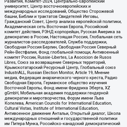
Развития, Комитет-2024, Центрально-Европейский
университет, Центр восточноевропейских и
международных исследований, Общество Сторожевой
башни, Библии и трактатов Свидетелей Иеговы,
Гражданский Совет, Центр анализа европейской политики,
Академическая сеть Восточная Европа, Российский
комитет действия, РЭНД корпорейшн, Русская Америка за
демократию в России, Настоящая Россия, Глобальная сеть
журналистов-расследователей, Служба поддержки,
Свободная Россия Берлин, Свободная Россия Северный
Рейн-Вестфалия, Фонд глобальной помощи, Антивоенный
комитет России, Russie-Libertes, La Asocicion de Rusos
Libres, Союз за возвращение Северных территорий,
Крымскотатарский Ресурсный Центр, Глобальный союз
IndustriALL, Russian Election Monitor, Article 19, Мнение
медиа, Федерация анархического черного креста, Радио
Свободная Европа, Германское общество изучения
Восточной Европы, Фонд имени Фридриха Эберта, XZ
gGmbH, Мобильная академия поддержки гендерной
демократии и миротворчества, Форум имени Льва
Копелева, American Councils for International Education,
Cultural Vistas, Institute of International Education,
Антивоенное движение Антальи, Открытый диалог, Школа
международных отношений и государственной политики
им Питера Мунка, Российско-канадский демократический