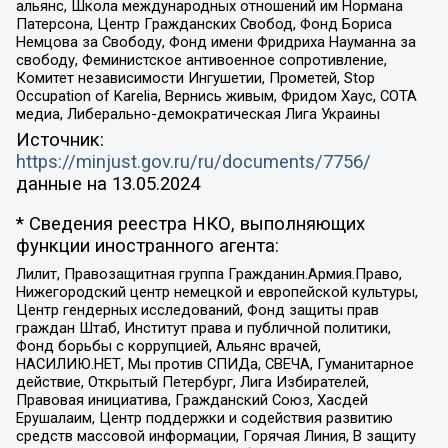
альянс, Школа международных отношений им Нормана
Патерсона, Центр Гражданских Свобод, Фонд Бориса
Немцова за Свободу, Фонд имени Фридриха Науманна за
свободу, Феминистское антивоенное сопротивление,
Комитет независимости Ингушетии, Прометей, Stop
Occupation of Karelia, Вернись живым, Фридом Хаус, СОТА
медиа, Либерально-демократическая Лига Украины
Источник:
https://minjust.gov.ru/ru/documents/7756/
данные на
13.05.2024
* Сведения реестра НКО, выполняющих
функции иностранного агента:
Лилит, Правозащитная группа Гражданин.Армия.Право,
Нижегородский центр немецкой и европейской культуры,
Центр гендерных исследований, Фонд защиты прав
граждан Штаб, Институт права и публичной политики,
Фонд борьбы с коррупцией, Альянс врачей,
НАСИЛИЮ.НЕТ, Мы против СПИДа, СВЕЧА, Гуманитарное
действие, Открытый Петербург, Лига Избирателей,
Правовая инициатива, Гражданский Союз, Хасдей
Ерушалаим, Центр поддержки и содействия развитию
средств массовой информации, Горячая Линия, В защиту