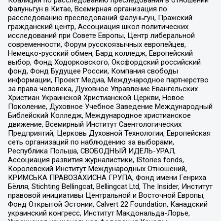
Коалиция по расследованию преследования в отношении
Фалуньгун в Китае, Всемирная организация по
расследованию преследований Фалуньгун, Пражский
гражданский центр, Ассоциация школ политических
исследований при Совете Европы, Центр либеральной
современности, Форум русскоязычных европейцев,
Немецко-русский обмен, Бард колледж, Европейский
выбор, Фонд Ходорковского, Оксфордский российский
фонд, Фонд Будущее России, Компания свободы
информации, Проект Медиа, Международное партнерство
за права человека, Духовное Управление Евангельских
Христиан Украинской Христианской Церкви, Новое
Поколение, Духовное Учебное Заведение Международный
Библейский Колледж, Международное христианское
движение, Всемирный Институт Саентологических
Предприятий, Церковь Духовной Технологии, Европейская
сеть организаций по наблюдению за выборами,
Республика Польша, СВОБОДНЫЙ ИДЕЛЬ-УРАЛ,
Ассоциация развития журналистики, IStories fonds,
Королевский Институт Международных Отношений,
КРИМСЬКА ПРАВОЗАХИСНА ГРУПА, Фонд имени Генриха
Бёлля, Stichting Bellingcat, Bellingcat Ltd, The Insider, Институт
правовой инициативы Центральной и Восточной Европы,
Фонд Открытой Эстонии, Calvert 22 Foundation, Канадский
украинский конгресс, Институт Макдональда-Лорье,