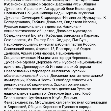
Кубанской Духовно Родовой Державы Русь, Община
Духовного Управления Асгардской Веси Беловодья,
Славянская Община Капища Веды Перуна, Мужская
Духовная Семинария Староверов-Инглингов, Нурджулар, К
Богодержавию, Таблиги Джамаат, Свидетели Иеговы,
Русское национальное единство, Национал-
социалистическое общество, Джамаат мувахидов,
Объединенный Вилайат Кабарды, Балкарии и Карачая,
Союз славян, Ат-Такфир Валь-Хиджра, Пит Буль,
Национал-социалистическая рабочая партия России,
Славянский союз, Формат-18, Благородный Орден
Дьявола, Армия воли народа, Национальная
Социалистическая Инициатива города Череповца,
Духовно-Родовая Держава Русь, Русское национальное
единство, Древнерусской Инглистической церкви
Православных Староверов-Инглингов, Русский
общенациональный союз, Движение против нелегальной
иммиграции, Кровь и Честь, О свободе совести и о
религиозных объединениях, Омская организация
общественного политического движения Русское
национальное единство, Северное Братство, Клуб
Болельщиков Футбольного Клуба Динамо,
Файзрахманисты, Мусульманская религиозная организация
п. Боровский, Община Коренного Русского народа