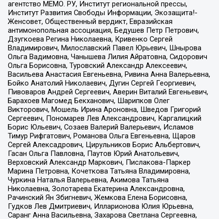
агентство МЕМО. РУ, Институт региональной прессы,
Институт Развития Свободы Информации, Экозащита!-
Женсовет, Общественный вердикт, Евразийская
антимонопольная ассоциация, Бедушев Петр Петрович,
Дзугкоева Регина Николаевна, Кривенко Сергей
Владимирович, Милославский Павел Юрьевич, Шнырова
Ольга Вадимовна, Чанышева Лилия Айратовна, Сидорович
Ольга Борисовна, Туровский Александр Алексеевич,
Васильева Анастасия Евгеньевна, Ривина Анна Валерьевна,
Бойко Анатолий Николаевич, Дугин Сергей Георгиевич,
Пивоваров Андрей Сергеевич, Аверин Виталий Евгеньевич,
Барахоев Магомед Бекханович, Шарипков Олег
Викторович, Мошель Ирина Ароновна, Шведов Григорий
Сергеевич, Пономарев Лев Александрович, Каргалицкий
Борис Юльевич, Созаев Валерий Валерьевич, Исламов
Тимур Рифгатович, Романова Ольга Евгеньевна, Щаров
Сергей Алексадрович, Цирульников Борис Альбертович,
Гасан Ольга Павловна, Паутов Юрий Анатольевич,
Верховский Александр Маркович, Пислакова-Паркер
Марина Петровна, Кочеткова Татьяна Владимировна,
Чуркина Наталья Валерьевна, Акимова Татьяна
Николаевна, Золотарева Екатерина Александровна,
Рачинский Ян Збигневич, Жемкова Елена Борисовна,
Гудков Лев Дмитриевич, Илларионова Юлия Юрьевна,
Саранг Анна Васильевна, Захарова Светлана Сергеевна,