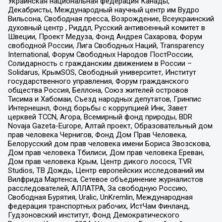
Украинская национальная федерация Канады,
Декабристы, Международный научный центр им Вудро
Вильсона, Свободная пресса, Возрождение, Всеукраинский
духовный центр , Риддл, Русский антивоенный комитет в
Швеции, Проект Медуза, Фонд Андрея Сахарова, Форум
свободной России, Лига Свободных Наций, Transparеncy
International, Форум Свободных Народов ПостРоссии,
Солидарность с гражданским движением в России –
Solidarus, КрымSOS, Свободный университет, Институт
государственного управления, Форум гражданского
общества Россия, Беллона, Союз жителей островов
Тисима и Хабомаи, Съезд народных депутатов, Гринпис
Интернешнл, Фонд борьбы с коррупцией Инк, Завет
церквей TCCN, Агора, Всемирный фонд природы, BDR
Novaja Gazeta-Europe, Алтай проект, Образовательный дом
прав человека Чернигов, Фонд Дом Прав Человека,
Белорусский дом прав человека имени Бориса Звозскова,
Дом прав человека Тбилиси, Дом прав человека Ереван,
Дом прав человека Крым, Центр дикого лосося, TVR
Studios, ТВ Дождь, Центр европейских исследований им
Вилфрида Мартенса, Сетевое объединение журналистов
расследователей, АЛЛАТРА, За свободную Россию,
Свободная Бурятия, Uralic, UnKremlin, Международная
федерация транспортных рабочих, ИстЧам Финланд,
Гудзоновский институт, Фонд Демократического