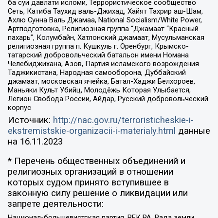
ба суи давлати исломи, Террористическое сообщество
Сеть, Катиба Таухид валь-Джихад, Хайят Тахрир аш-Шам,
Ахлю Сунна Валь Джамаа, National Socialism/White Power,
Артподготовка, Религиозная группа “Джамаат “Красный
пахарь”, Колумбайн, Хатлонский джамаат, Мусульманская
религиозная группа п. Кушкуль г. Оренбург, Крымско-
татарский добровольческий батальон имени Номана
Челебиджихана, Азов, Партия исламского возрождения
Таджикистана, Народная самооборона, Дуббайский
джамаат, московская ячейка, Батал-Хаджи Белхороев,
Маньяки Культ Убийц, Молодёжь Которая Улыбается,
Легион Свобода России, Айдар, Русский добровольческий
корпус
Источник:
http://nac.gov.ru/terroristicheskie-i-
ekstremistskie-organizacii-i-materialy.html
данные
на
16.11.2023
* Перечень общественных объединений и
религиозных организаций в отношении
которых судом принято вступившее в
законную силу решение о ликвидации или
запрете деятельности:
Национал-большевистская партия, ВЕК РА, Рада земли