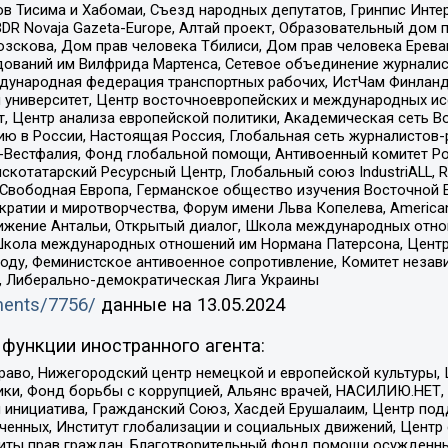
в Тисима и Хабомаи, Съезд народных депутатов, Гринпис Инте
DR Novaja Gazeta-Europe, Алтай проект, Образовательный дом 
зскова, Дом прав человека Тбилиси, Дом прав человека Ерева
едований им Вилфрида Мартенса, Сетевое объединение журнали
Международная федерация транспортных рабочих, ИстЧам Финлан
й университет, Центр восточноевропейских и международных и
, Центр анализа европейской политики, Академическая сеть Во
ю в России, Настоящая Россия, Глобальная сеть журналистов
естфалия, Фонд глобальной помощи, Антивоенный комитет России,
татарский Ресурсный Центр, Глобальный союз IndustriALL, Russi
 Свободная Европа, Германское общество изучения Восточной 
и и миротворчества, Форум имени Льва Копелева, American Counci
ое движение Антальи, Открытый диалог, Школа международных отн
Школа международных отношений им Нормана Патерсона, Центр
ду, Феминистское антивоенное сопротивление, Комитет независ
а, Либерально-демократическая Лига Украины
uments/7756/
данные на
13.05.2024
функции иностранного агента:
раво, Нижегородский центр немецкой и европейской культуры,
тики, Фонд борьбы с коррупцией, Альянс врачей, НАСИЛИЮ.НЕТ,
я инициатива, Гражданский Союз, Хасдей Ерушалаим, Центр по
юченных, Институт глобализации и социальных движений, Цент
ты прав граждан, Благотворительный фонд помощи осужденным