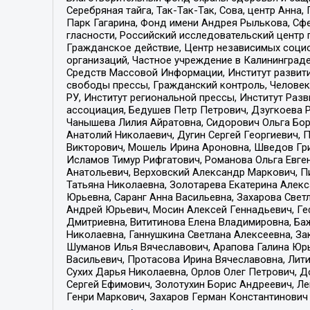
Серебряная тайга, Так-Так-Так, Сова, центр Анн
Парк Гагарина, Фонд имени Андрея Рылькова, Сф
гласности, Российский исследовательский центр 
Гражданское действие, Центр независимых соци
организаций, Частное учреждение в Калининград
Средств Массовой Информации, Институт развити
свободы прессы, Гражданский контроль, Человек
РУ, Институт региональной прессы, Институт Ра
ассоциация, Бедушев Петр Петрович, Дзугкоева 
Чанышева Лилия Айратовна, Сидорович Ольга Бори
Анатолий Николаевич, Дугин Сергей Георгиевич, 
Викторович, Мошель Ирина Ароновна, Шведов Гри
Исламов Тимур Рифгатович, Романова Ольга Евге
Анатольевич, Верховский Александр Маркович, П
Татьяна Николаевна, Золотарева Екатерина Алек
Юрьевна, Саранг Анна Васильевна, Захарова Свет
Андрей Юрьевич, Мосин Алексей Геннадьевич, Ге
Дмитриевна, Вититинова Елена Владимировна, Ба
Николаевна, Ганнушкина Светлана Алексеевна, За
Шуманов Илья Вячеславович, Арапова Галина Юрь
Васильевич, Протасова Ирина Вячеславовна, Лит
Сухих Дарья Николаевна, Орлов Олег Петрович, 
Сергей Ефимович, Золотухин Борис Андреевич, Л
Генри Маркович, Захаров Герман Константинович