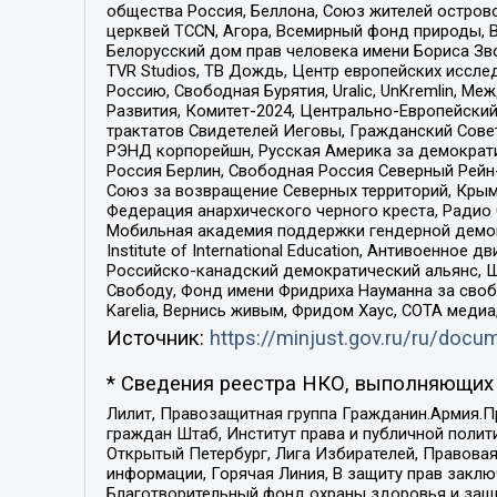
общества Россия, Беллона, Союз жителей острово
церквей TCCN, Агора, Всемирный фонд природы, B
Белорусский дом прав человека имени Бориса Зво
TVR Studios, ТВ Дождь, Центр европейских иссл
Россию, Свободная Бурятия, Uralic, UnKremlin, 
Развития, Комитет-2024, Центрально-Европейски
трактатов Свидетелей Иеговы, Гражданский Совет
РЭНД корпорейшн, Русская Америка за демократи
Россия Берлин, Свободная Россия Северный Рейн-В
Союз за возвращение Северных территорий, Крымско
Федерация анархического черного креста, Радио
Мобильная академия поддержки гендерной демократи
Institute of International Education, Антивоенн
Российско-канадский демократический альянс, 
Свободу, Фонд имени Фридриха Науманна за свобо
Karelia, Вернись живым, Фридом Хаус, СОТА меди
Источник:
https://minjust.gov.ru/ru/doc
* Сведения реестра НКО, выполняющих 
Лилит, Правозащитная группа Гражданин.Армия.П
граждан Штаб, Институт права и публичной поли
Открытый Петербург, Лига Избирателей, Правова
информации, Горячая Линия, В защиту прав закл
Благотворительный фонд охраны здоровья и защи