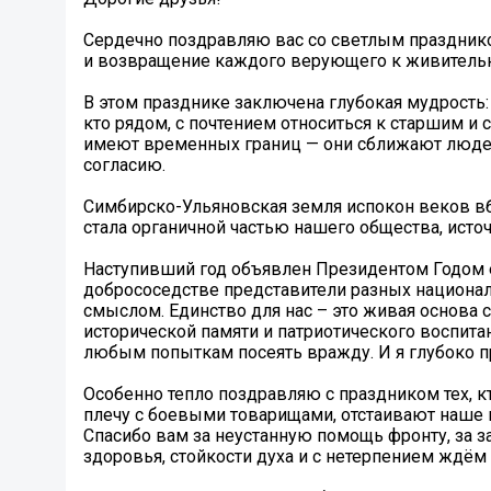
Сердечно поздравляю вас со светлым праздник
и возвращение каждого верующего к живитель
В этом празднике заключена глубокая мудрость:
кто рядом, с почтением относиться к старшим и
имеют временных границ — они сближают людей
согласию.
Симбирско-Ульяновская земля испокон веков вб
стала органичной частью нашего общества, ист
Наступивший год объявлен Президентом Годом е
добрососедстве представители разных национал
смыслом. Единство для нас – это живая основа 
исторической памяти и патриотического воспит
любым попыткам посеять вражду. И я глубоко п
Особенно тепло поздравляю с праздником тех, к
плечу с боевыми товарищами, отстаивают наше п
Спасибо вам за неустанную помощь фронту, за 
здоровья, стойкости духа и с нетерпением ждём