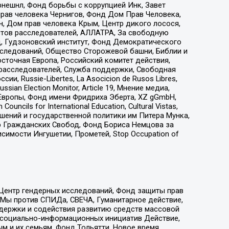
рнешнл, Фонд борьбы с коррупцией Инк, Завет
прав человека Чернигов, Фонд Дом Прав Человека,
н, Дом прав человека Крым, Центр дикого лосося,
стов расследователей, АЛЛАТРА, За свободную
д, Гудзоновский институт, Фонд Демократического
сследований, Общество Сторожевой башни, Библии и
сточная Европа, Российский комитет действия,
-расследователей, Служба поддержки, Свободная
 Russie-Libertes, La Asocicion de Rusos Libres,
an Election Monitor, Article 19, Мнение медиа,
Европы, Фонд имени Фридриха Эберта, XZ gGmbH,
ls for International Education, Cultural Vistas,
ошений и государственной политики им Питера Мунка,
 Гражданских Свобод, Фонд Бориса Немцова за
имости Ингушетии, Прометей, Stop Occupation of
 Центр гендерных исследований, Фонд защиты прав
 Мы против СПИДа, СВЕЧА, Гуманитарное действие,
ддержки и содействия развитию средств массовой
р социально-информационных инициатив Действие,
 и их семьям, Фонд Тольятти, Новое время,