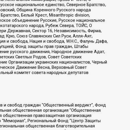
усское национальное единство, Северное Братство,
ровский, Община Коренного Русского народа
атство, Белый Крест, Misanthropic division,
еское объединение Русские, Русское национальное
котатарского народа, Рубеж Севера, ТОЙС, О
ри Державная, Сектор 16, Независимость, Фирма,
д Крю, Союз Славянских Сил Руси, Алля-Аят,
я и свобода, Нация и свобода, W.H.С., Фалунь Дафа,
рупцией, Фонд защиты прав граждан, Штабы
ение русского движения, Народное движение Адат,
етских Светлых Родов, Совет Советских
ение Организации украинских националистов, Черный
ическое Движение Весна, Верховный Совет
ельный комитет совета народных депутатов
ции социально-правовых программ "Лилит", Дальневосточное общественное движение "Маяк", Санкт-Петербургская ЛГБТ-инициативная группа "Выход", Инициативная группа ЛГБТ+ "Реверс", Алексеев Андрей Викторович, Бекбулатова Таисия Львовна, Беляев Иван Михайлович, Владыкина Елена Сергеевна, Гельман Марат Александрович, Никульшина Вероника Юрьевна, Толоконникова Надежда Андреевна, Шендерович Виктор Анатольевич, Общество с ограниченной ответственностью "Данное сообщение", Общество с ограниченной ответственностью Издательский дом "Новая глава", Айнбиндер Александра Александровна, Московский комьюнити-центр для ЛГБТ+инициатив, Благотворительный фонд развития филантропии, Deutsche Welle (Германия, Kurt-Schumacher-Strasse 3, 53113 Bonn), Борзунова Мария Михайловна, Воробьев Виктор Викторович, Голубева Анна Львовна, Константинова Алла Михайловна, Малкова Ирина Владимировна, Мурадов Мурад Абдулгалимович, Осетинская Елизавета Николаевна, Понасенков Евгений Николаевич, Ганапольский Матвей Юрьевич, Киселев Евгений Алексеевич, Борухович Ирина Григорьевна, Дремин Иван Тимофеевич, Дубровский Дмитрий Викторович, Красноярская региональная общественная организация поддержки и развития альтернативных образовательных технологий и межкультурных коммуникаций "ИНТЕРРА", Маяковская Екатерина Алексеевна, Фейгин Марк Захарович, Филимонов Андрей Викторович, Дзугкоева Регина Николаевна, Доброхотов Роман Александрович, Дудь Юрий Александрович, Елкин Сергей Владимирович, Кругликов Кирилл Игоревич, Сабунаева Мария Леонидовна, Семенов Алексей Владимирович, Шаинян Карен Багратович, Шульман Екатерина Михайловна, Асафьев Артур Валерьевич, Вахштайн Виктор Семенович, Венедиктов Алексей Алексеевич, Лушникова Екатерина Евгеньевна, Волков Леонид Михайлович, Невзоров Александр Глебович, Пархоменко Сергей Борисович, Сироткин Ярослав Николаевич, Кара-Мурза Владимир Владимирович, Баранова Наталья Владимировна, Гозман Леонид Яковлевич, Кагарлицкий Борис Юльевич, Климарев Михаил Валерьевич, Милов Владимир Станиславович, Автономная некоммерческая организация Краснодарский центр современного искусства "Типография", Моргенштерн Алишер Тагирович, Соболь Любовь Эдуардовна, Общество с ограниченной ответственностью "ЛИЗА НОРМ", Каспаров Гарри Кимович, Ходорковский Михаил Борисович, Общество с ограниченной ответственностью "Апрельские тезисы", Данилович Ирина Брониславовна, Кашин Олег Владимирович, Петров Николай Владимирович, Пивоваров Алексей Владимирович, Соколов Михаил Владимирович, Цветкова Юлия Владимировна, Чичваркин Евгений Александрович, Комитет против пыток/Команда против пыток, Общество с ограниченной ответственностью "Первый научный", Общество с ограниченной ответственностью "Вертолет и ко", Белоцерковская Вероника Борисовна, Кац Максим Евгеньевич, Лазарева Татьяна Юрьевна, Шаведдинов Руслан Табризович, Яшин Илья Валерьевич, Общество с ограниченной ответственностью "Иноагент ААВ", Алешковский Дмитрий Петрович, Альбац Евгения Марковна, Быков Дмитрий Львович, Галямина Юлия Евгеньевна, Лойко Сергей Леонидович, Мартынов Кирилл Константинович, Медведев Сергей Александрович, Крашенинников Федор Геннадиевич, Гордеева Катерина Вл