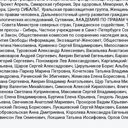
а, Проект Апрель, Самарская губерния, Эра здоровья, Мемориал
ера, Центр СИБАЛЬТ, Уральская правозащитная группа, Женщины
по правам человека, Дальневосточный центр развития гражданс
ологических исследований, Сутяжник, АКАДЕМИЯ ПО ПРАВАМ Ч
е Совета Министров северных стран, Гражданское содействие,
я прессы - Сибирь, Частное учреждение в Санкт-Петербурге С
 и Закон, Общественная комиссия по сохранению наследия ак
звития Свободы Информации, Экозащита!-Женсовет, Общественн
Регина Николаевна, Кривенко Сергей Владимирович, Милославс
совна, Туровский Александр Алексеевич, Васильева Анастасия
Пивоваров Андрей Сергеевич, Аверин Виталий Евгеньевич, Бара
горий Сергеевич, Пономарев Лев Александрович, Каргалицкий 
ньевна, Щаров Сергей Алексадрович, Цирульников Борис Альбер
ислакова-Паркер Марина Петровна, Кочеткова Татьяна Владими
сандровна, Рачинский Ян Збигневич, Жемкова Елена Борисовна,
лана Сергеевна, Аверин Владимир Анатольевич, Щур Татьяна М
фтер Валентин Михайлович, Симонов Алексей Кириллович, Флиг
женова Светлана Куприяновна, Максимов Сергей Владимирович, 
кс Елена Владимировна, Буртина Елена Юрьевна, Гендель Людм
евна, Свечников Анатолий Мариевич, Прохоров Вадим Юрьевич
инский Леонид Борисович, Лукашевский Сергей Маркович, Бахм
Добровольская Анна Дмитриевна, Королева Александра Евгенье
евинсон Лев Семенович, Локшина Татьяна Иосифовна, Орлов Ол