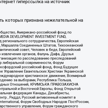
нтернет гиперссылка на источник
ть которых признана нежелательной на
общество, Американо-российский фонд по
 MEDIA DEVELOPMENT INVESTMENT FUND,
 регионального сотрудничества, Европейская
 Маршалла Соединенных Штатов, Тихоокеанский
нтический совет, Человек в беде, Европейский
 извлечения органов, Фалунь Дафа, Друзья
рганизация по расследованию преследований
тр либеральной современности, Форум
 Оксфордский российский фонд, Фонд Будущее
е Управление Евангельских Христиан Украинской
еждународное христианское движение, Всемирный
людению за выборами, Республика Польша,
народных Отношений, КРИМСЬКА ПРАВОЗАХИСНА
ы Центральной и Восточной Европы, Фонд Открытой
иональная федерация Канады, Декабристы,
тр , Риддл, Русский антивоенный комитет в
nternational, Форум Свободных Народов ПостРоссии,
дарственного управления, Форум гражданского