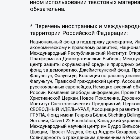
ином использовании текстовых материал
обязательна.
* Перечень иностранных и международн
территории Российской Федерации:
Национальный фонд в поддержку демократии, Ин
экономическому и правовому развитию, Национ
Международный Республиканский Институт, Откры
Платформа за Демократические Выборы, Междуна
центр защиты окружающей среды и природных ресу
фонд за демократию, Джеймстаунский фонд, Прож
Фалуньгун, Фалуньгун, Коалиция по расследован
Фалуньгун, Пражский гражданский центр, Ассоци
русскоязычных европейцев, Немецко-русский об
России, Компания свободы информации, Проект М
Христианской Церкви, Новое Поколение, Духовн
Институт Саентологических Предприятий, Церков
СВОБОДНЫЙ ИДЕЛЬ-УРАЛ, Ассоциация развития ж
ГРУПА, Фонд имени Генриха Бёлля, Stichting Bellin
Эстонии, Calvert 22 Foundation, Канадский укра
Международный научный центр им Вудро Вильсона
Швеции, Проект Медуза, Фонд Андрея Сахарова, Ф
Солидарность с гражданским движением в России 