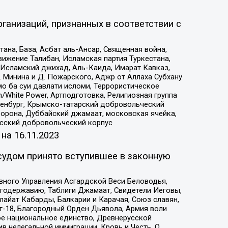
ганизаций, признанных в соответствии с
на, База, Асбат аль-Ансар, Священная война,
ижение Талибан, Исламская партия Туркестана,
Исламский джихад, Аль-Каида, Имарат Кавказ,
 Минина и Д. Пожарского, Аджр от Аллаха Субхану
о ба суи давлати исломи, Террористическое
/White Power, Артподготовка, Религиозная группа
Оренбург, Крымско-татарский добровольческий
орона, Дуббайский джамаат, московская ячейка,
усский добровольческий корпус
 на
16.11.2023
судом принято вступившее в законную
вного Управления Асгардской Веси Беловодья,
годержавию, Таблиги Джамаат, Свидетели Иеговы,
айат Кабарды, Балкарии и Карачая, Союз славян,
т-18, Благородный Орден Дьявола, Армия воли
ое национальное единство, Древнерусской
 нелегальной иммиграции, Кровь и Честь, О