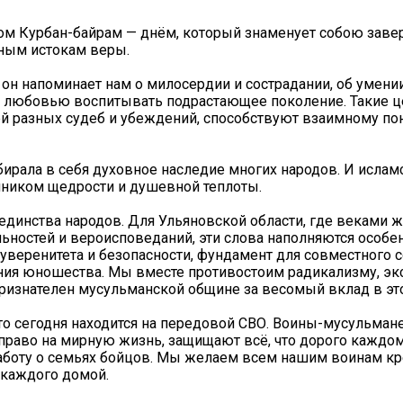
ом Курбан-байрам — днём, который знаменует собою зав
ным истокам веры.
 он напоминает нам о милосердии и сострадании, об умени
 с любовью воспитывать подрастающее поколение. Такие ц
 разных судеб и убеждений, способствуют взаимному п
ирала в себя духовное наследие многих народов. И исламс
очником щедрости и душевной теплоты.
динства народов. Для Ульяновской области, где веками ж
ьностей и вероисповеданий, эти слова наполняются особ
суверенитета и безопасности, фундамент для совместного 
ания юношества. Мы вместе противостоим радикализму, эк
ризнателен мусульманской общине за весомый вклад в эт
то сегодня находится на передовой СВО. Воины-мусульмане
раво на мирную жизнь, защищают всё, что дорого каждому
заботу о семьях бойцов. Мы желаем всем нашим воинам к
 каждого домой.