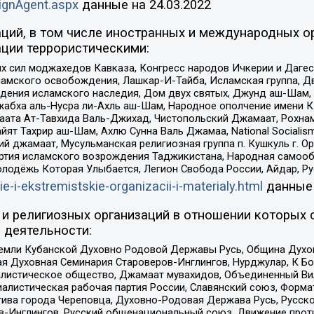
ignAgent.aspx
данные на
24.03.2022
ций, в том числе иностранных и международных ор
ции террористическими:
ил моджахедов Кавказа, Конгресс народов Ичкерии и Дагеста
ламского освобождения, Лашкар-И-Тайба, Исламская группа, Дв
ения исламского наследия, Дом двух святых, Джунд аш-Шам, 
жабха аль-Нусра ли-Ахль аш-Шам, Народное ополчение имени К.
ата Ат-Тавхида Валь-Джихад, Чистопольский Джамаат, Рохнам
ят Тахрир аш-Шам, Ахлю Сунна Валь Джамаа, National Socialism
ий джамаат, Мусульманская религиозная группа п. Кушкуль г. 
ртия исламского возрождения Таджикистана, Народная самооб
олодёжь Которая Улыбается, Легион Свобода России, Айдар, Р
ie-i-ekstremistskie-organizacii-i-materialy.html
данные
и религиозных организаций в отношении которых 
 деятельности:
земли Кубанской Духовно Родовой Державы Русь, Община Духо
 Духовная Семинария Староверов-Инглингов, Нурджулар, К Бо
листическое общество, Джамаат мувахидов, Объединенный Вил
иалистическая рабочая партия России, Славянский союз, Форма
ива города Череповца, Духовно-Родовая Держава Русь, Русск
-Инглингов, Русский общенациональный союз, Движение против