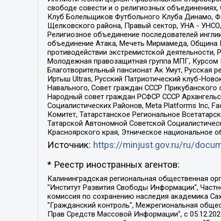
свободе совести и о религиозных объединениях,
Клуб Болельщиков Футбольного Клуба Динамо, Фа
Щелковского района, Правый сектор, УНА - УНСО, У
Религиозное объединение последователей инглии
объединение Атака, Мечеть Мирмамеда, Община К
противодействии экстремистской деятельности, 
Молодежная правозащитная группа МПГ, Курсом П
Благотворительный пансионат Ак Умут, Русская ре
Иртыш Ultras, Русский Патриотический клуб-Нов
Навального, Совет граждан СССР Прикубанского 
Народный совет граждан РСФСР СССР Архангельск
Социалистических Районов, Meta Platforms Inc, 
Комитет, Татарстанское Региональное Всетатар
Татарской Автономной Советской Социалистическ
Красноярского края, Этническое национальное о
Источник:
https://minjust.gov.ru/ru/doc
* Реестр иностранных агентов:
Калининградская региональная общественная организация "Экозащита!-Женсовет", Фонд содействия защите прав и свобод граждан "Общественный вердикт", Фонд "Институт Развития Свободы Информации", Частное учреждение "Информационное агентство МЕМО. РУ", Региональная общественная организация "Общественная комиссия по сохранению наследия академика Сахарова", Фонд поддержки свободы прессы, Санкт-Петербургская общественная правозащитная организация "Гражданский контроль", Межрегиональная общественная организация "Информационно-просветительский центр "Мемориал", Региональный Фонд "Центр Защиты Прав Средств Массовой Информации", с 05.12.2023 Фонд "Центр Защиты Прав Средств массовой информации", Региональная общественная благотворительная организация помощи беженцам и мигрантам "Гражданское содействие", Негосударственное образовательное учреждение дополнительного профессионального образования (повышение квалификации) специалистов "АКАДЕМИЯ ПО ПРАВАМ ЧЕЛОВЕКА", Свердловская региональная общественная организация "Сутяжник", Автономная некоммерческая организация "Центр независимых социологических исследований", Союз общественных объединений "Российский исследовательский центр по правам человека", Региональное общественное учреждение научно-информационный центр "МЕМОРИАЛ", Некоммерческая организация "Фонд защиты гласности", Автономная некоммерческая организация "Институт прав человека", Городская общественная организация "Екатеринбургское общество "МЕМОРИАЛ", Городская общественная организация "Рязанское историко-просветительское и правозащитное общество "Мемориал" (Рязанский Мемориал), Челябинский региональный орган общественной самодеятельности – женское общественное объединение "Женщины Евразии", Челябинский региональный орган общественной самодеятельности "Уральская правозащитная группа", Фонд содействия защите здоровья и социальной справедливости имени Андрея Рылькова, Автономная Некоммерческая Организация "Аналитический Центр Юрия Левады", Автономная некоммерческая организация социальной поддержки населения "Проект Апрель", Региональная общественная организация помощи женщинам и детям, находящимся в кризисной ситуации "Информационно-методический центр "Анна", Фонд содействия развитию массовых коммуникаций и правовому просвещению "Так-так-Так", Фонд содействия устойчивому развитию "Серебряная тайга", Свердловский региональный общественный фонд социальных проектов "Новое время", "Idel.Реалии", Кавказ.Реалии, Крым.Реалии, Телеканал Настоящее Время, Татаро-башкирская служба Радио Свобода (Azatliq Radiosi), Радио Свободная Европа/Радио Свобода (PCE/PC), "Сибирь.Реалии", "Фактограф", Благотворительный фонд помощи осужденным и их семьям, Автономная некоммерческая организация "Институт глобализации и социальных движений", Фонд "В защиту прав заключенных", Частное учреждение "Центр поддержки и содействия развитию средств массовой информации", Пензенский региональный общественный благотворительный фонд "Гражданский союз", "Север.Реалии", Некоммерческая организация Фонд "Правовая инициатива", 