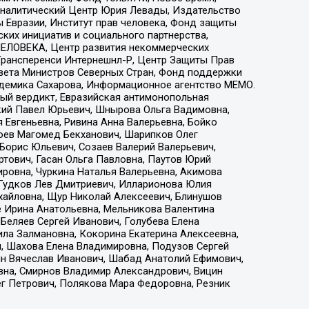
, Аналитический Центр Юрия Левады, Издательство
 Евразии, Институт прав человека, Фонд защиты
ких инициатив и социального партнерства,
ЕЛОВЕКА, Центр развития некоммерческих
 Трансперенси Интернешнл-Р, Центр Защиты Прав
овета Министров Северных Стран, Фонд поддержки
адемика Сахарова, Информационное агентство МЕМО.
ый вердикт, Евразийская антимонопольная
кий Павел Юрьевич, Шнырова Ольга Вадимовна,
 Евгеньевна, Ривина Анна Валерьевна, Бойко
хоев Магомед Бекханович, Шарипков Олег
Борис Юльевич, Созаев Валерий Валерьевич,
тович, Гасан Ольга Павловна, Паутов Юрий
ровна, Чуркина Наталья Валерьевна, Акимова
 Гудков Лев Дмитриевич, Илларионова Юлия
ихайловна, Щур Николай Алексеевич, Блинушов
е Ирина Анатольевна, Мельникова Валентина
Беляев Сергей Иванович, Голубева Елена
ила Залмановна, Кокорина Екатерина Алексеевна,
, Шахова Елена Владимировна, Подузов Сергей
ин Вячеслав Иванович, Шабад Анатолий Ефимович,
вна, Смирнов Владимир Александрович, Вицин
ег Петрович, Полякова Мара Федоровна, Резник