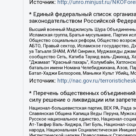
Источник:
http://unro.minjust.ru/NKOFore
* Единый федеральный список организа
законодательством Российской Федера
Высший военный Маджлисуль Шура Объединенных с
Исламская группа, Братья-мусульмане, Партия ис
Общество социальных реформ, Общество возрожд
АБТО, Правый сектор, Исламское государство, Д
уа Тагьаля SHAM, АУМ Синрике, Муджахеды джама
сообщество Сеть, Катиба Таухид валь-Джихад, Хай
“Джамаат “Красный пахарь”, Колумбайн, Хатлонск
батальон имени Номана Челебиджихана, Азов, Па
Батал-Хаджи Белхороев, Маньяки Культ Убийц, М
Источник:
http://nac.gov.ru/terroristichesk
* Перечень общественных объединений 
силу решение о ликвидации или запрете
Национал-большевистская партия, ВЕК РА, Рада 
Славянская Община Капища Веды Перуна, Мужская
Русское национальное единство, Национал-социа
Ат-Такфир Валь-Хиджра, Пит Буль, Национал-соц
народа, Национальная Социалистическая Инициат
Инглистической церкви Православных Староверов