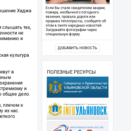
Если Вы стали свидетелем аварии,
ершение Хаджа
пожара, необычного погодного
явления, провала дороги или
прорыва теплотрассы, сообщите об
этом в ленте народных новостей.
и слышать тех,
Загружайте фотографии через
енности не
специальную форму.
ониманию и
ДОБАВИТЬ НОВОСТЬ
кая культура
ивут в
ПОЛЕЗНЫЕ РЕСУРСЫ
енным
сохранения
стремизму и
о общее дело.
, плечом к
 из нас.
репкого