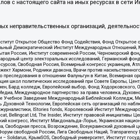
ов с настоящего сайта на иных ресурсах в сети И
ых неправительственных организаций, деятельнос
ститут Открытое Общество Фонд Содействия, Фонд Открытое 
альный Демократический Институт Международных Отношений,
тая Россия, Институт современной России, Черноморский фонд
родный центр электоральных исследований, Германский фонд
рсов, Свободная Россия, Всемирный конгресс украинцев, Атла
ект Хармони, Родники дракона, Врачи против насильственного
ию преследования в отношении Фалуньгун в Китае, Всемирная о
ация школ политических исследований при Совете Европы, Цен
мен, Бард колледж, Европейский выбор, Фонд Ходорковского,
едиа, Международное партнерство за права человека, Духовно
ое Учебное Заведение Международный Библейский Колледж, М
ь Духовной Технологии, Европейская сеть организаций по наб
урналистики, IStories fonds, Королевский Институт Между
gcat, Bellingcat Ltd, The Insider, Институт правовой инициатив
инский конгресс, Институт Макдональда-Лорье, Украинская нац
, Свободная пресса, Возрождение, Всеукраинский духовный цен
орум свободной России, Лига Свободных Наций, Transparеncy I
– Solidarus, КрымSOS, Свободный университет, Институт госу