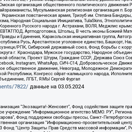
 Омская организация общественного политического движения Р
йзрахманисты, Мусульманская религиозная организация п. Бо
краинская повстанческая армия, Тризуб им. Степана Бандеры, Бр
зма, Народная Социальная Инициатива, TulaSkins, Этнополитич
оренного Русского народа г. Астрахани, ВОЛЯ, Меджлис крымс
РЕВТАТПОД, Артподготовка, Штольц, В честь иконы Божией Мате
равды и Единения, Каракольская инициативная группа, Автогра
спублика Русь, Арестантское уголовное единство, Башкорт, Наци
окузнецк/РПК, Сибирский державный союз, Фонд борьбы с кор
округа г. Краснодара, Мужское государство, Народное объедин
ой области, Проект Штурм, Граждане СССР, Держава Союз Сов
Facebook, Instagram, WhatsApp, СИЧ-С14, Добровольческое Движ
ское общественное движение, Невоград, Молодежное Демократ
ой Республики, Конгресс ойрат-калмыцкого народа, Исполнит
бъединение, ЛГБТ, Я.МЫ Сергей Фургал
uments/7822/
данные на
03.05.2024
Общество с ограниченной ответственностью "Радио Свободная Европа/Радио Свобода", Чешское информационное агентство "MEDIUM-ORIENT", Красноярская региональная общественная организация "Мы против СПИДа", Камалягин Денис Николаевич, Маркелов Сергей Евгеньевич, Пономарев Лев Александрович, Савицкая Людмила Алексеевна, Автономная некоммерческая организация "Центр по работе с проблемой насилия "НАСИЛИЮ.НЕТ", Межрегиональный профессиональный союз работников здравоохранения "Альянс врачей", Юридическое лицо, зарегистрированное в Латвийской Республике, SIA "Medusa Project" (регистрационный номер 40103797863, дата регистрации 10.06.2014), Некоммерческая организация "Фонд по борьбе с коррупцией", Автономная некоммерческая организация "Институт права и публичной политики", Баданин Роман Сергеевич, Гликин Максим Александрович, Железнова Мария Михайловна, Лукьянова Юлия Сергеевна, Маетная Елизавета Витальевна, Маняхин Петр Борисович, Чуракова Ольга Владимировна, Ярош Юлия Петровна, Юридическое лицо "The Insider SIA", зарегистрированное в Риге, Латвийская Республика (дата регистрации 26.06.2015), являющееся администратором доменного имени интернет-издания "The Insider SIA", https://theins.ru, Постернак Алексей Евгеньевич, Рубин Михаил Аркадьевич, Анин Роман Александрович, Юридическое лицо Istories fonds, зарегистрированное в Латвийской Республике (регистрационный номер 50008295751, дата регистрации 24.02.2020), Великовский Дмитрий Александрович, Долинина Ирина Николаевна, Мароховская Алеся Алексеевна, Шлейнов Роман Юрьевич, Шмагун Олеся Валентиновна, Общество с ограниченной ответственностью "Альтаир 2021", Общество с ограниченной ответственностью "Вега 2021", Общество с ограниченной ответственностью "Главный редактор 2021", Общество с ограниченной ответственностью "Ромашки монолит", Важенков Артем Валерьевич, Ивановская областная общественная организация "Центр гендерных исследований", Гурман Юрий Альбертович, Медиапроект "ОВД-Инфо", Егоров Владимир Владимирович, Жилинский Владимир Александрович, Общество с ограниченной ответственностью "ЗП", Иванова София Юрьевна, Карезина Инна Павловна, Кильтау Екатерина Викторовна, Петров Алексей Викторович, Пискунов Сергей Евгеньевич, Смирнов Сергей Сергеевич, Тихонов Михаил Сергеевич, Общество с ограниченной ответственностью "ЖУРНАЛИСТ-ИНОСТРАННЫЙ АГЕНТ", Арапова Галина Юрьевна, Вольтская Татьяна Анатольевна, Американская компания "Mason G.E.S. Anonymous Foundation" (США), являющаяся владельцем интернет-издания https://mnews.world/, Компания "Stichting Bellingcat", зарегистрированная в Нидерландах (дата регистрации 11.07.2018), Захаров Андрей Вячеславович, Клепиковская Екатерина Дмитриевна, Общество с ограниченной ответственностью "МЕМО", Перл Роман Александрович, Симонов Евгений Алексеевич, Соловьева Елена Анатольевна, Сотников Даниил Владимирович, Сурначева Елизавета Дмитриевна, Автономная некоммерческая организация по защите прав человека и информированию населения "Якутия – Наше Мнение", Общество с ограниченной ответственностью "Москоу диджитал медиа", с 26.01.2023 Общество с ограниченной ответственностью "Чайка Белые сады", Ветошкина Валерия Валерьевна, Заговора Максим Александрович, Межрегиональное общественное движение "Российская ЛГБТ - сеть", Оленичев Максим Владимирович, Павлов Иван Юрьевич, Скворцова Елена Сергеевна, Общество с ограниченной ответственностью "Как бы инагент", Кочетков Игорь Викторович, Общество с ограниченной ответственностью "Честные выборы", Еланчик Олег Александрович, Общество с ограниченной ответственностью "Нобелевский призыв", Гималова Регина Эмилевна, Григорьев Андрей Валерьевич, Григорьева Алина Александровна, Ассоциация по содействию защите прав призывников, альтернативнослужащих и военнослужащих "Правозащитная группа "Гражданин.Армия.Право", Хисамова Регина Фаритовна, Автономная некоммерческая организация по реализа