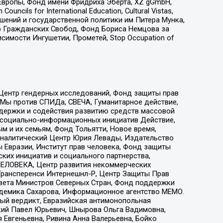
Европы, Фонд имени Фридриха Эберта, XZ gGmbH,
ls for International Education, Cultural Vistas,
ошений и государственной политики им Питера Мунка,
 Гражданских Свобод, Фонд Бориса Немцова за
имости Ингушетии, Прометей, Stop Occupation of
 Центр гендерных исследований, Фонд защиты прав
 Мы против СПИДа, СВЕЧА, Гуманитарное действие,
ддержки и содействия развитию средств массовой
р социально-информационных инициатив Действие,
 и их семьям, Фонд Тольятти, Новое время,
, Аналитический Центр Юрия Левады, Издательство
 Евразии, Институт прав человека, Фонд защиты
ких инициатив и социального партнерства,
ЕЛОВЕКА, Центр развития некоммерческих
 Трансперенси Интернешнл-Р, Центр Защиты Прав
овета Министров Северных Стран, Фонд поддержки
адемика Сахарова, Информационное агентство МЕМО.
ый вердикт, Евразийская антимонопольная
кий Павел Юрьевич, Шнырова Ольга Вадимовна,
 Евгеньевна, Ривина Анна Валерьевна, Бойко