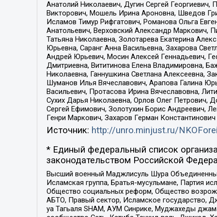
Анатолий Николаевич, Дугин Сергей Георгиевич, 
Викторович, Мошель Ирина Ароновна, Шведов Гри
Исламов Тимур Рифгатович, Романова Ольга Евге
Анатольевич, Верховский Александр Маркович, П
Татьяна Николаевна, Золотарева Екатерина Алек
Юрьевна, Саранг Анна Васильевна, Захарова Свет
Андрей Юрьевич, Мосин Алексей Геннадьевич, Ге
Дмитриевна, Вититинова Елена Владимировна, Ба
Николаевна, Ганнушкина Светлана Алексеевна, За
Шуманов Илья Вячеславович, Арапова Галина Юрь
Васильевич, Протасова Ирина Вячеславовна, Лит
Сухих Дарья Николаевна, Орлов Олег Петрович, 
Сергей Ефимович, Золотухин Борис Андреевич, Л
Генри Маркович, Захаров Герман Константинович
Источник:
http://unro.minjust.ru/NKOFore
* Единый федеральный список организа
законодательством Российской Федера
Высший военный Маджлисуль Шура Объединенных с
Исламская группа, Братья-мусульмане, Партия ис
Общество социальных реформ, Общество возрожд
АБТО, Правый сектор, Исламское государство, Д
уа Тагьаля SHAM, АУМ Синрике, Муджахеды джама