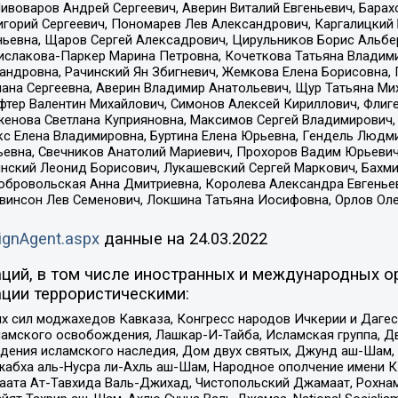
Пивоваров Андрей Сергеевич, Аверин Виталий Евгеньевич, Бара
горий Сергеевич, Пономарев Лев Александрович, Каргалицкий 
ньевна, Щаров Сергей Алексадрович, Цирульников Борис Альбер
ислакова-Паркер Марина Петровна, Кочеткова Татьяна Владими
сандровна, Рачинский Ян Збигневич, Жемкова Елена Борисовна,
лана Сергеевна, Аверин Владимир Анатольевич, Щур Татьяна М
фтер Валентин Михайлович, Симонов Алексей Кириллович, Флиг
женова Светлана Куприяновна, Максимов Сергей Владимирович, 
кс Елена Владимировна, Буртина Елена Юрьевна, Гендель Людм
евна, Свечников Анатолий Мариевич, Прохоров Вадим Юрьевич
инский Леонид Борисович, Лукашевский Сергей Маркович, Бахм
Добровольская Анна Дмитриевна, Королева Александра Евгенье
евинсон Лев Семенович, Локшина Татьяна Иосифовна, Орлов Ол
ignAgent.aspx
данные на
24.03.2022
ций, в том числе иностранных и международных ор
ции террористическими:
ил моджахедов Кавказа, Конгресс народов Ичкерии и Дагеста
ламского освобождения, Лашкар-И-Тайба, Исламская группа, Дв
ения исламского наследия, Дом двух святых, Джунд аш-Шам, 
жабха аль-Нусра ли-Ахль аш-Шам, Народное ополчение имени К.
ата Ат-Тавхида Валь-Джихад, Чистопольский Джамаат, Рохнам