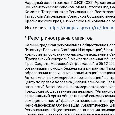
Народный совет граждан РСФСР СССР Архангельск
Социалистических Районов, Meta Platforms Inc, 
Комитет, Татарстанское Региональное Всетатар
Татарской Автономной Советской Социалистическ
Красноярского края, Этническое национальное о
Источник:
https://minjust.gov.ru/ru/doc
* Реестр иностранных агентов:
Калининградская региональная общественная организация "Экозащита!-Женсовет", Фонд содействия защите прав и свобод граждан "Общественный вердикт", Фонд "Институт Развития Свободы Информации", Частное учреждение "Информационное агентство МЕМО. РУ", Региональная общественная организация "Общественная комиссия по сохранению наследия академика Сахарова", Фонд поддержки свободы прессы, Санкт-Петербургская общественная правозащитная организация "Гражданский контроль", Межрегиональная общественная организация "Информационно-просветительский центр "Мемориал", Региональный Фонд "Центр Защиты Прав Средств Массовой Информации", с 05.12.2023 Фонд "Центр Защиты Прав Средств массовой информации", Региональная общественная благотворительная организация помощи беженцам и мигрантам "Гражданское содействие", Негосударственное образовательное учреждение дополнительного профессионального образования (повышение квалификации) специалистов "АКАДЕМИЯ ПО ПРАВАМ ЧЕЛОВЕКА", Свердловская региональная общественная организация "Сутяжник", Автономная некоммерческая организация "Центр независимых социологических исследований", Союз общественных объединений "Российский исследовательский центр по правам человека", Региональное общественное учреждение научно-информационный центр "МЕМОРИАЛ", Некоммерческая организация "Фонд защиты гласности", Автономная некоммерческая организация "Институт прав человека", Городская общественная организация "Екатеринбургское общество "МЕМОРИАЛ", Городская общественная организация "Рязанское историко-просветительское и правозащитное общество "Мемориал" (Рязанский Мемориал), Челябинский региональный орган общественной самодеятельности – женское общественное объединение "Женщины Евразии", Челябинский региональный орган общественной самодеятельности "Уральская правозащитная группа", Фонд содействия защите здоровья и социальной справедливости имени Андрея Рылькова, Автономная Некоммерческая Организация "Аналитический Центр Юрия Левады", Автономная некоммерческая организация социальной поддержки населения "Проект Апрель", Региональная общественная организация помощи женщинам и детям, находящимся в кризисной ситуации "Информационно-методический центр "Анна", Фонд содействия развитию массовых коммуникаций и правовому просвещению "Так-так-Так", Фонд содействия устойчивому развитию "Серебряная тайга", Свердловский региональный общественный фонд социальных проектов "Новое время", "Idel.Реалии", Кавказ.Реалии, Крым.Реалии, Телеканал Настоящее Время, Татаро-башкирская служба Радио Свобода (Azatliq Radiosi), Радио Свободная Европа/Радио Свобода (PCE/PC), "Сибирь.Реалии", "Фактограф", Благотворительный фонд помощи осужденным и их семьям, Автономная некоммерческая организация "Институт глобализации и социальных движений", Фонд "В защиту прав заключенных", Частное учреждение "Центр поддержки и содействия развитию средств массовой информации", Пензенский региональный общественный благотворительный фонд "Гражданский союз", "Север.Реалии", Некоммерческая организация Фонд "Правовая инициатива", 