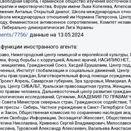
 Свободная Европа, Германское общество изучения Восточной 
и и миротворчества, Форум имени Льва Копелева, American Counci
ое движение Антальи, Открытый диалог, Школа международных отн
Школа международных отношений им Нормана Патерсона, Центр
ду, Феминистское антивоенное сопротивление, Комитет независ
а, Либерально-демократическая Лига Украины
uments/7756/
данные на
13.05.2024
функции иностранного агента:
раво, Нижегородский центр немецкой и европейской культуры,
тики, Фонд борьбы с коррупцией, Альянс врачей, НАСИЛИЮ.НЕТ,
я инициатива, Гражданский Союз, Хасдей Ерушалаим, Центр по
юченных, Институт глобализации и социальных движений, Цент
ты прав граждан, Благотворительный фонд помощи осужденным
а, Проект Апрель, Самарская губерния, Эра здоровья, Мемориал
ера, Центр СИБАЛЬТ, Уральская правозащитная группа, Женщины
по правам человека, Дальневосточный центр развития гражданс
ологических исследований, Сутяжник, АКАДЕМИЯ ПО ПРАВАМ Ч
е Совета Министров северных стран, Гражданское содействие,
я прессы - Сибирь, Частное учреждение в Санкт-Петербурге С
 и Закон, Общественная комиссия по сохранению наследия ак
звития Свободы Информации, Экозащита!-Женсовет, Общественн
Регина Николаевна, Кривенко Сергей Владимирович, Милославс
совна, Туровский Александр Алексеевич, Васильева Анастасия