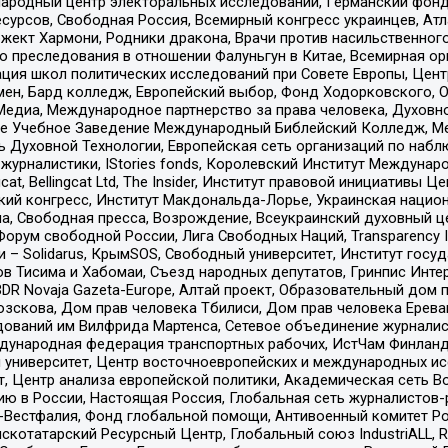
родный центр электоральных исследований, Германский фонд
рсов, Свободная Россия, Всемирный конгресс украинцев, Атла
ект Хармони, Родники дракона, Врачи против насильственного
ию преследования в отношении Фалуньгун в Китае, Всемирная о
ация школ политических исследований при Совете Европы, Цен
мен, Бард колледж, Европейский выбор, Фонд Ходорковского,
едиа, Международное партнерство за права человека, Духовно
ое Учебное Заведение Международный Библейский Колледж, М
ь Духовной Технологии, Европейская сеть организаций по наб
урналистики, IStories fonds, Королевский Институт Между
gcat, Bellingcat Ltd, The Insider, Институт правовой инициатив
инский конгресс, Институт Макдональда-Лорье, Украинская нац
, Свободная пресса, Возрождение, Всеукраинский духовный цен
орум свободной России, Лига Свободных Наций, Transparеncy I
– Solidarus, КрымSOS, Свободный университет, Институт госу
в Тисима и Хабомаи, Съезд народных депутатов, Гринпис Инте
DR Novaja Gazeta-Europe, Алтай проект, Образовательный дом 
зскова, Дом прав человека Тбилиси, Дом прав человека Ерева
едований им Вилфрида Мартенса, Сетевое объединение журнали
Международная федерация транспортных рабочих, ИстЧам Финлан
й университет, Центр восточноевропейских и международных и
, Центр анализа европейской политики, Академическая сеть Во
ю в России, Настоящая Россия, Глобальная сеть журналистов
естфалия, Фонд глобальной помощи, Антивоенный комитет России,
татарский Ресурсный Центр, Глобальный союз IndustriALL, Russi