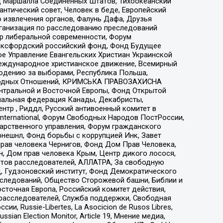
 Маршалла Соединенных Штатов, Тихоокеанский
нтический совет, Человек в беде, Европейский
 извлечения органов, Фалунь Дафа, Друзья
рганизация по расследованию преследований
тр либеральной современности, Форум
 Оксфордский российский фонд, Фонд Будущее
е Управление Евангельских Христиан Украинской
еждународное христианское движение, Всемирный
людению за выборами, Республика Польша,
народных Отношений, КРИМСЬКА ПРАВОЗАХИСНА
ы Центральной и Восточной Европы, Фонд Открытой
иональная федерация Канады, Декабристы,
тр , Риддл, Русский антивоенный комитет в
nternational, Форум Свободных Народов ПостРоссии,
дарственного управления, Форум гражданского
рнешнл, Фонд борьбы с коррупцией Инк, Завет
прав человека Чернигов, Фонд Дом Прав Человека,
н, Дом прав человека Крым, Центр дикого лосося,
стов расследователей, АЛЛАТРА, За свободную
д, Гудзоновский институт, Фонд Демократического
сследований, Общество Сторожевой башни, Библии и
сточная Европа, Российский комитет действия,
-расследователей, Служба поддержки, Свободная
 Russie-Libertes, La Asocicion de Rusos Libres,
an Election Monitor, Article 19, Мнение медиа,