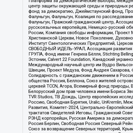
Платформа за Демократические Выборы, Междуна
центр защиты окружающей среды и природных ресу
фонд за демократию, Джеймстаунский фонд, Прож
Фалуньгун, Фалуньгун, Коалиция по расследован
Фалуньгун, Пражский гражданский центр, Ассоци
русскоязычных европейцев, Немецко-русский об
России, Компания свободы информации, Проект М
Христианской Церкви, Новое Поколение, Духовн
Институт Саентологических Предприятий, Церков
СВОБОДНЫЙ ИДЕЛЬ-УРАЛ, Ассоциация развития ж
ГРУПА, Фонд имени Генриха Бёлля, Stichting Bellin
Эстонии, Calvert 22 Foundation, Канадский укра
Международный научный центр им Вудро Вильсона
Швеции, Проект Медуза, Фонд Андрея Сахарова, Ф
Солидарность с гражданским движением в России 
общества Россия, Беллона, Союз жителей острово
церквей TCCN, Агора, Всемирный фонд природы, B
Белорусский дом прав человека имени Бориса Зво
TVR Studios, ТВ Дождь, Центр европейских иссл
Россию, Свободная Бурятия, Uralic, UnKremlin, 
Развития, Комитет-2024, Центрально-Европейски
трактатов Свидетелей Иеговы, Гражданский Совет
РЭНД корпорейшн, Русская Америка за демократи
Россия Берлин, Свободная Россия Северный Рейн-В
Союз за возвращение Северных территорий, Крымско