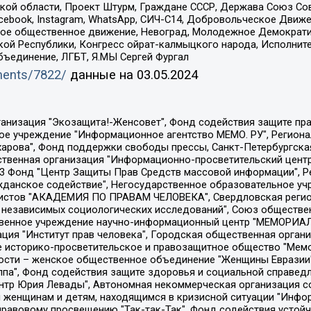
ой области, Проект Штурм, Граждане СССР, Держава Союз Сов
Facebook, Instagram, WhatsApp, СИЧ-С14, Добровольческое Движ
ское общественное движение, Невоград, Молодежное Демократ
ой Республики, Конгресс ойрат-калмыцкого народа, Исполнит
бъединение, ЛГБТ, Я.МЫ Сергей Фургал
uments/7822/
данные на
03.05.2024
Общество с ограниченной ответственностью "Радио Свободная Европа/Радио Свобода", Чешское информационное агентство "MEDIUM-ORIENT", Красноярская региональная общественная организация "Мы против СПИДа", Камалягин Денис Николаевич, Маркелов Сергей Евгеньевич, Пономарев Лев Александрович, Савицкая Людмила Алексеевна, Автономная некоммерческая организация "Центр по работе с проблемой насилия "НАСИЛИЮ.НЕТ", Межрегиональный профессиональный союз работников здравоохранения "Альянс врачей", Юридическое лицо, зарегистрированное в Латвийской Республике, SIA "Medusa Project" (регистрационный номер 40103797863, дата регистрации 10.06.2014), Некоммерческая организация "Фонд по борьбе с коррупцией", Автономная некоммерческая организация "Институт права и публичной политики", Баданин Роман Сергеевич, Гликин Максим Александрович, Железнова Мария Михайловна, Лукьянова Юлия Сергеевна, Маетная Елизавета Витальевна, Маняхин Петр Борисович, Чуракова Ольга Владимировна, Ярош Юлия Петровна, Юридическое лицо "The Insider SIA", зарегистрированное в Риге, Латвийская Республика (дата регистрации 26.06.2015), являющееся администратором доменного имени интернет-издания "The Insider SIA", https://theins.ru, Постернак Алексей Евгеньевич, Рубин Михаил Аркадьевич, Анин Роман Александрович, Юридическое лицо Istories fonds, зарегистрированное в Латвийской Республике (регистрационный номер 50008295751, дата регистрации 24.02.2020), Великовский Дмитрий Александрович, Долинина Ирина Николаевна, Мароховская Алеся Алексеевна, Шлейнов Роман Юрьевич, Шмагун Олеся Валентиновна, Общество с ограниченной ответственностью "Альтаир 2021", Общество с ограниченной ответственностью "Вега 2021", Общество с ограниченной ответственностью "Главный редактор 2021", Общество с ограниченной ответственностью "Ромашки монолит", Важенков Артем Валерьевич, Ивановская областная общественная организация "Центр гендерных исследований", Гурман Юрий Альбертович, Медиапроект "ОВД-Инфо", Егоров Владимир Владимирович, Жилинский Владимир Александрович, Общество с ограниченной ответственностью "ЗП", Иванова София Юрьевна, Карезина Инна Павловна, Кильтау Екатерина Викторовна, Петров Алексей Викторович, Пискунов Сергей Евгеньевич, Смирнов Сергей Сергеевич, Тихонов Михаил Сергеевич, Общество с ограниченной ответственностью "ЖУРНАЛИСТ-ИНОСТРАННЫЙ АГЕНТ", Арапова Галина Юрьевна, Вольтская Татьяна Анатольевна, Американская компания "Mason G.E.S. Anonymous Foundation" (США), являющаяся владельцем интернет-издания https://mnews.world/, Компания "Stichting Bellingcat", зарегистрированная в Нидерландах (дата регистрации 11.07.2018), Захаров Андрей Вячеславович, Клепиковская Екатерина Дмитриевна, Общество с ограниченной ответственностью "МЕМО", Перл Роман Александрович, Симонов Евгений Алексеевич, Соловьева Елена Анатольевна, Сотников Даниил Владимирович, Сурначева Елизавета Дмитриевна, Автономная некоммерческая организация по защите прав человека и информированию населения "Якутия – Наше Мнение", Общество с ограниченной ответственностью "Москоу диджитал медиа", с 26.01.2023 Общество с ограниченной ответственностью "Чайка Белые сады", Ветошкина Валерия Валерьевна, Заговора Максим Александрович, Межрегиональное общественное движение "Российская ЛГБТ - сеть", Оленичев Максим Владимирович, Павлов Иван Юрьевич, Скворцова Елена Сергеевна, Общество с ограниченной ответственностью "Как бы инагент", Кочетков Игорь Викторович, Общество с ограниченной ответственностью "Честные выборы", Еланчик Олег Александрович, Общество с ограниченной ответственностью "Нобелевский призыв", Гималова Регина Эмилевна, Григорьев Андрей Валерьевич, Григорьева Алина Александровна, Ассоциация по содействию защите прав призывников, альтернативнослужащих и военнослужащих "Правозащитная группа "Гражданин.Армия.Право", Хисамова Регина Фаритовна, Автономная некоммерческая организация по реализа