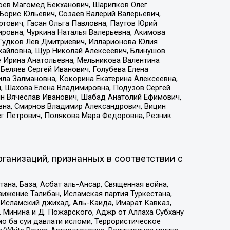
хоев Магомед Бекханович, Шарипков Олег
Борис Юльевич, Созаев Валерий Валерьевич,
тович, Гасан Ольга Павловна, Паутов Юрий
ровна, Чуркина Наталья Валерьевна, Акимова
 Гудков Лев Дмитриевич, Илларионова Юлия
ихайловна, Щур Николай Алексеевич, Блинушов
е Ирина Анатольевна, Мельникова Валентина
Беляев Сергей Иванович, Голубева Елена
ила Залмановна, Кокорина Екатерина Алексеевна,
, Шахова Елена Владимировна, Подузов Сергей
ин Вячеслав Иванович, Шабад Анатолий Ефимович,
вна, Смирнов Владимир Александрович, Вицин
ег Петрович, Полякова Мара Федоровна, Резник
ганизаций, признанных в соответствии с
на, База, Асбат аль-Ансар, Священная война,
ижение Талибан, Исламская партия Туркестана,
Исламский джихад, Аль-Каида, Имарат Кавказ,
 Минина и Д. Пожарского, Аджр от Аллаха Субхану
о ба суи давлати исломи, Террористическое