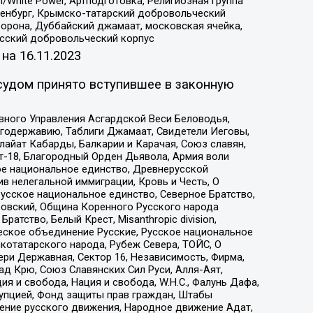
/White Power, Артподготовка, Религиозная группа
Оренбург, Крымско-татарский добровольческий
орона, Дуббайский джамаат, московская ячейка,
усский добровольческий корпус
 на
16.11.2023
судом принято вступившее в законную
вного Управления Асгардской Веси Беловодья,
годержавию, Таблиги Джамаат, Свидетели Иеговы,
айат Кабарды, Балкарии и Карачая, Союз славян,
т-18, Благородный Орден Дьявола, Армия воли
ое национальное единство, Древнерусской
 нелегальной иммиграции, Кровь и Честь, О
усское национальное единство, Северное Братство,
ровский, Община Коренного Русского народа
атство, Белый Крест, Misanthropic division,
еское объединение Русские, Русское национальное
котатарского народа, Рубеж Севера, ТОЙС, О
ри Державная, Сектор 16, Независимость, Фирма,
д Крю, Союз Славянских Сил Руси, Алля-Аят,
я и свобода, Нация и свобода, W.H.С., Фалунь Дафа,
рупцией, Фонд защиты прав граждан, Штабы
ение русского движения, Народное движение Адат,