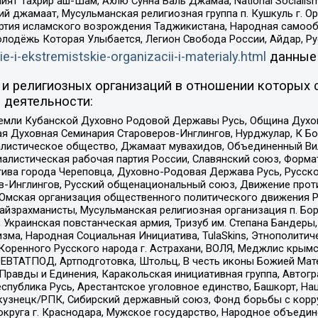
ят Тахрир аш-Шам, Ахлю Сунна Валь Джамаа, National Socialism
ий джамаат, Мусульманская религиозная группа п. Кушкуль г. 
ртия исламского возрождения Таджикистана, Народная самооб
олодёжь Которая Улыбается, Легион Свобода России, Айдар, Р
ie-i-ekstremistskie-organizacii-i-materialy.html
данные
и религиозных организаций в отношении которых 
 деятельности:
земли Кубанской Духовно Родовой Державы Русь, Община Духо
 Духовная Семинария Староверов-Инглингов, Нурджулар, К Бо
листическое общество, Джамаат мувахидов, Объединенный Вил
иалистическая рабочая партия России, Славянский союз, Форма
ива города Череповца, Духовно-Родовая Держава Русь, Русск
-Инглингов, Русский общенациональный союз, Движение против
 Омская организация общественного политического движения Р
йзрахманисты, Мусульманская религиозная организация п. Бо
краинская повстанческая армия, Тризуб им. Степана Бандеры, Бр
зма, Народная Социальная Инициатива, TulaSkins, Этнополитич
оренного Русского народа г. Астрахани, ВОЛЯ, Меджлис крымс
РЕВТАТПОД, Артподготовка, Штольц, В честь иконы Божией Мате
равды и Единения, Каракольская инициативная группа, Автогра
спублика Русь, Арестантское уголовное единство, Башкорт, Наци
окузнецк/РПК, Сибирский державный союз, Фонд борьбы с кор
округа г. Краснодара, Мужское государство, Народное объедин