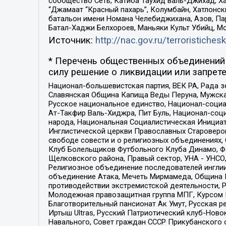
сообщество Сеть, Катиба Таухид валь-Джихад, Хай
“Джамаат “Красный пахарь”, Колумбайн, Хатлонск
батальон имени Номана Челебиджихана, Азов, Па
Батал-Хаджи Белхороев, Маньяки Культ Убийц, М
Источник:
http://nac.gov.ru/terroristichesk
* Перечень общественных объединений 
силу решение о ликвидации или запрете
Национал-большевистская партия, ВЕК РА, Рада 
Славянская Община Капища Веды Перуна, Мужская
Русское национальное единство, Национал-социа
Ат-Такфир Валь-Хиджра, Пит Буль, Национал-соц
народа, Национальная Социалистическая Инициат
Инглистической церкви Православных Староверов
свободе совести и о религиозных объединениях,
Клуб Болельщиков Футбольного Клуба Динамо, Фа
Щелковского района, Правый сектор, УНА - УНСО, У
Религиозное объединение последователей инглии
объединение Атака, Мечеть Мирмамеда, Община К
противодействии экстремистской деятельности, 
Молодежная правозащитная группа МПГ, Курсом П
Благотворительный пансионат Ак Умут, Русская ре
Иртыш Ultras, Русский Патриотический клуб-Нов
Навального, Совет граждан СССР Прикубанского 