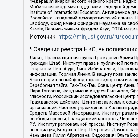
Федерация анархического черного креста, Радио
Мобильная академия поддержки гендерной демократи
Institute of International Education, Антивоенн
Российско-канадский демократический альянс, 
Свободу, Фонд имени Фридриха Науманна за свобо
Karelia, Вернись живым, Фридом Хаус, СОТА меди
Источник:
https://minjust.gov.ru/ru/doc
* Сведения реестра НКО, выполняющих 
Лилит, Правозащитная группа Гражданин.Армия.П
граждан Штаб, Институт права и публичной поли
Открытый Петербург, Лига Избирателей, Правова
информации, Горячая Линия, В защиту прав закл
Благотворительный фонд охраны здоровья и защи
Серебряная тайга, Так-Так-Так, Сова, центр Анн
Парк Гагарина, Фонд имени Андрея Рылькова, Сф
гласности, Российский исследовательский центр 
Гражданское действие, Центр независимых соци
организаций, Частное учреждение в Калининград
Средств Массовой Информации, Институт развити
свободы прессы, Гражданский контроль, Человек
РУ, Институт региональной прессы, Институт Ра
ассоциация, Бедушев Петр Петрович, Дзугкоева 
Чанышева Лилия Айратовна, Сидорович Ольга Бори