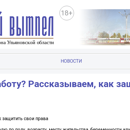
18+
НОВОСТИ
аботу? Рассказываем, как з
к защитить свои права
лю по полу, возрасту, месту жительства, беременности ил