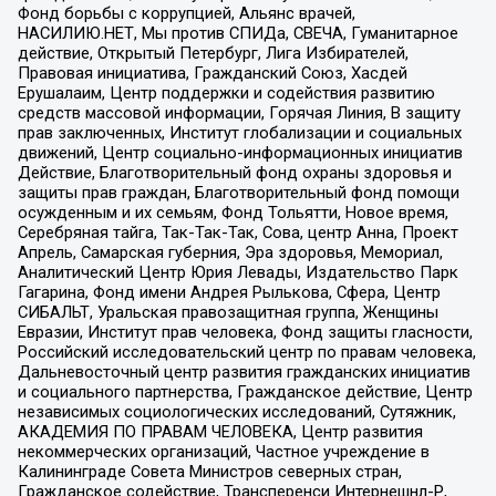
Фонд борьбы с коррупцией, Альянс врачей,
НАСИЛИЮ.НЕТ, Мы против СПИДа, СВЕЧА, Гуманитарное
действие, Открытый Петербург, Лига Избирателей,
Правовая инициатива, Гражданский Союз, Хасдей
Ерушалаим, Центр поддержки и содействия развитию
средств массовой информации, Горячая Линия, В защиту
прав заключенных, Институт глобализации и социальных
движений, Центр социально-информационных инициатив
Действие, Благотворительный фонд охраны здоровья и
защиты прав граждан, Благотворительный фонд помощи
осужденным и их семьям, Фонд Тольятти, Новое время,
Серебряная тайга, Так-Так-Так, Сова, центр Анна, Проект
Апрель, Самарская губерния, Эра здоровья, Мемориал,
Аналитический Центр Юрия Левады, Издательство Парк
Гагарина, Фонд имени Андрея Рылькова, Сфера, Центр
СИБАЛЬТ, Уральская правозащитная группа, Женщины
Евразии, Институт прав человека, Фонд защиты гласности,
Российский исследовательский центр по правам человека,
Дальневосточный центр развития гражданских инициатив
и социального партнерства, Гражданское действие, Центр
независимых социологических исследований, Сутяжник,
АКАДЕМИЯ ПО ПРАВАМ ЧЕЛОВЕКА, Центр развития
некоммерческих организаций, Частное учреждение в
Калининграде Совета Министров северных стран,
Гражданское содействие, Трансперенси Интернешнл-Р,