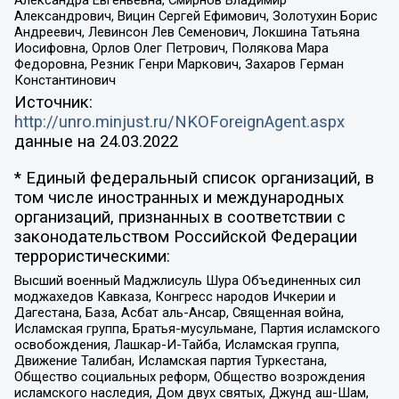
Александрович, Вицин Сергей Ефимович, Золотухин Борис
Андреевич, Левинсон Лев Семенович, Локшина Татьяна
Иосифовна, Орлов Олег Петрович, Полякова Мара
Федоровна, Резник Генри Маркович, Захаров Герман
Константинович
Источник:
http://unro.minjust.ru/NKOForeignAgent.aspx
данные на
24.03.2022
* Единый федеральный список организаций, в
том числе иностранных и международных
организаций, признанных в соответствии с
законодательством Российской Федерации
террористическими:
Высший военный Маджлисуль Шура Объединенных сил
моджахедов Кавказа, Конгресс народов Ичкерии и
Дагестана, База, Асбат аль-Ансар, Священная война,
Исламская группа, Братья-мусульмане, Партия исламского
освобождения, Лашкар-И-Тайба, Исламская группа,
Движение Талибан, Исламская партия Туркестана,
Общество социальных реформ, Общество возрождения
исламского наследия, Дом двух святых, Джунд аш-Шам,