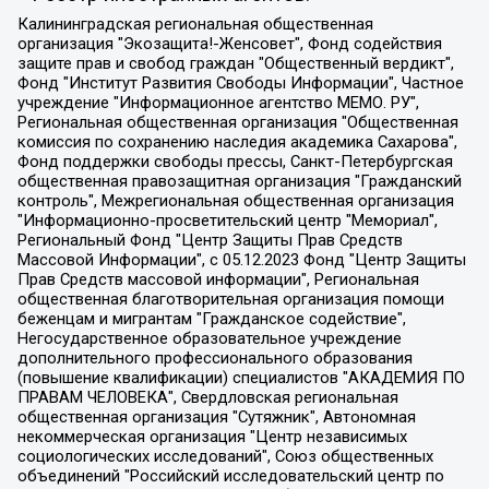
Калининградская региональная общественная организация "Экозащита!-Женсовет", Фонд содействия защите прав и свобод граждан "Общественный вердикт", Фонд "Институт Развития Свободы Информации", Частное учреждение "Информационное агентство МЕМО. РУ", Региональная общественная организация "Общественная комиссия по сохранению наследия академика Сахарова", Фонд поддержки свободы прессы, Санкт-Петербургская общественная правозащитная организация "Гражданский контроль", Межрегиональная общественная организация "Информационно-просветительский центр "Мемориал", Региональный Фонд "Центр Защиты Прав Средств Массовой Информации", с 05.12.2023 Фонд "Центр Защиты Прав Средств массовой информации", Региональная общественная благотворительная организация помощи беженцам и мигрантам "Гражданское содействие", Негосударственное образовательное учреждение дополнительного профессионального образования (повышение квалификации) специалистов "АКАДЕМИЯ ПО ПРАВАМ ЧЕЛОВЕКА", Свердловская региональная общественная организация "Сутяжник", Автономная некоммерческая организация "Центр независимых социологических исследований", Союз общественных объединений "Российский исследовательский центр по правам человека", Региональное общественное учреждение научно-информационный центр "МЕМОРИАЛ", Некоммерческая организация "Фонд защиты гласности", Автономная некоммерческая организация "Институт прав человека", Городская общественная организация "Екатеринбургское общество "МЕМОРИАЛ", Городская общественная организация "Рязанское историко-просветительское и правозащитное общество "Мемориал" (Рязанский Мемориал), Челябинский региональный орган общественной самодеятельности – женское общественное объединение "Женщины Евразии", Челябинский региональный орган общественной самодеятельности "Уральская правозащитная группа", Фонд содействия защите здоровья и социальной справедливости имени Андрея Рылькова, Автономная Некоммерческая Организация "Аналитический Центр Юрия Левады", Автономная некоммерческая организация социальной поддержки населения "Проект Апрель", Региональная общественная организация помощи женщинам и детям, находящимся в кризисной ситуации "Информационно-методический центр "Анна", Фонд содействия развитию массовых коммуникаций и правовому просвещению "Так-так-Так", Фонд содействия устойчивому развитию "Серебряная тайга", Свердловский региональный общественный фонд социальных проектов "Новое время", "Idel.Реалии", Кавказ.Реалии, Крым.Реалии, Телеканал Настоящее Время, Татаро-башкирская служба Радио Свобода (Azatliq Radiosi), Радио Свободная Европа/Радио Свобода (PCE/PC), "Сибирь.Реалии", "Фактограф", Благотворительный фонд помощи осужденным и их семьям, Автономная некоммерческая организация "Институт глобализации и социальных движений", Фонд "В защиту прав заключенных", Частное учреждение "Центр поддержки и содействия развитию средств массовой информации", Пензенский региональный общественный благотворительный фонд "Гражданский союз", "Север.Реалии", Некоммерческая организация Фонд "Правовая инициатива", Общество с ограниченной ответственностью "Радио Свободная Европа/Радио Свобода", Чешское информационное агентство "MEDIUM-ORIENT", Красноярская региональная общественная организация "Мы против СПИДа", Камалягин Денис Николаевич, Маркелов Сергей Евгеньевич, Пономарев Лев Александрович, Савицкая Людмила Алексеевна, Автономная некоммерческая организация "Центр по работе с проблемой насилия "НАСИЛИЮ.НЕТ", Межрегиональный профессиональный союз работников здравоохранения "Альянс врачей", Юридическое лицо, зарегистрированное в Латвийской Республике, SIA "Medusa Project" (регистрационный номер 40103797863, дата регистрации 10.06.2014), Некоммерческая организация "Фонд по борьбе с коррупцией", Автономная некоммерческая организация "Институт права и публичной политики", Баданин Роман Сергеевич, Гликин Максим Александрович, Железнова Мария Михайловна, Лукьянова Юлия Сергеевна, Маетная Елизавета Витальевна, Маняхин Петр Борисович, Чуракова Ольга Владимировна, Ярош Юлия Петровна, Юридическое лицо "The Insider SIA", зарегистрированное в Риге, Латвийская Республика (дата регистрации 26.06.2015), являющееся администратором доменного имени интернет-издания "The Insider SIA", https://theins.ru, Постернак Алексей Евгеньевич, Рубин Михаил Аркадьевич, Анин Роман Александрович, Юридическое лицо Istories fonds, зарегистрированное в Латвийской Республике (регистрационный номер 50008295751, дата регистрации 24.02.2020), Великовский Дмитрий Александрович, Долинина Ирина Николаевна, Мароховская Алеся Алексеевна, Шлейнов Роман Юрьевич, Шмагун Олеся Валентиновна, Общество с ограниченной ответственностью "Альтаир 2021", Общество с ограниченной ответственностью "Вега 2021", Общество с ограниченной ответственностью "Главный редактор 2021", Общество с ограниченной ответственностью "Ромашки монолит", Важенков Артем Валерьевич, Ивановская областная общественная организация "Центр гендерных исследований", Гурман Юрий Альбертович, Медиапроект "ОВД-Инфо", Егоров Владимир Владимирович, Жилинский Владимир Александрович, Общество с ограниченной ответственностью "ЗП", Иванова София Юрьевна, Карезина Инна Павловна, Кильтау Екатерина Викторовна, Петров Алексей Викторович, Пискунов Сергей Евгеньевич, Смирнов Сергей Сергеевич, Тихонов Михаил Сергеевич, Общество с ограниченной ответственностью "ЖУРНАЛИСТ-ИНОСТРАННЫЙ АГЕНТ", Арапова Галина Юрьевна, Вольтская Татьяна Анатольевна, Американская компания "Mason G.E.S. Anonymous Foundation" (США), являющаяся владельцем интернет-издания https://mnews.world/, Компания "Stichting Bellingcat", зарегистрированная в Нидерландах (дата регистрации 11.07.2018), Захаров Андрей Вячеславович, Клепиковская Екатерина Дмитриевна, Общество с ограниченной ответственностью "МЕМО", Перл Роман Александрович, Симонов Евгений Алексеевич, Соловьева Елена Анатольевна, Сотников Даниил Владимирович, Сурначева Елизавета Дмитриевна, Автономная некоммерческая организация по защите прав человека и информированию населения "Якутия – Наше Мнение", Общество с ограниченной ответственностью "Москоу диджитал медиа", с 26.01.2023 Общество с ограниченной ответственностью "Чайка Белые сады", Ветошкина Валерия Валерьевна, Заговора Максим Александрович, Межрегиональное общественное движение "Российская ЛГБТ - сеть", Оленичев Максим Владимирович, Павлов Иван Юрьевич, Скворцова Елена Сергеевна, Общество с ограниченной ответственностью "Как бы инагент", Кочетков Игорь Викторович, Общество с ограниченной ответственностью "Честные выборы", Еланчик Олег Александрович, Общество с ограниченной ответственностью "Нобелевский призыв", Гималова Регина Эмилевна, Григорьев Андрей Валерьевич, Григорьева Алина Александровна, Ассоциация по содействию защите прав призывников, альтернативнослужащих и военнослужащих "Правозащитная группа "Гражданин.Армия.Право", Хисамова Регина Фаритовна, Автономная некоммерческая организация по реализации социально-правовых программ "Лилит", Дальневосточное общественное движение "Маяк", Санкт-Петербургская ЛГБТ-инициативная группа "Выход", Инициативная группа ЛГБТ+ "Реверс", Алексеев Андрей Викторович, Бекбулатова Таисия Львовна, Беляев Иван Михайлович, Владыкина Елена Сергеевна, Гельман Марат Александрович, Никульшина Вероника Юрьевна, Толоконникова Надежда Андреевна, Шендерович Виктор Анатольевич, Общество с ограниченной ответственностью "Данное сообщение", Общество с ограниченной ответственностью Издательский дом "Новая глава", Айнбиндер Александра Александровна, Московский комьюнити-центр для ЛГБТ+инициатив, Благотворительный фонд развития филантропии, Deutsche Welle (Германия, Kurt-Schumacher-Strasse 3, 53113 Bonn), Борзунова Мария Михайловна, Воробьев Виктор Викторович, Голубева Анна Львовна, Константинова Алла Михайловна, Малкова Ирина Владимировна, Мурадов Мурад Абдулгалимович, Осетинская Елизавета Николаевна, Понасенков Евгений Николаевич, Ганапольский Матвей Юрьевич, Киселев Евгений Алексеевич, Борухович Ирина Григорьевна, Дремин Иван Тимофеевич, Дубровский Дмитрий Викторович, Красноярская региональная общественная организация поддержки и развития альтернативных образовательных технологий и межкультурных коммуникаций "ИНТЕРРА", Маяковская Екатерина Алексеевна, Фейгин Марк Захарович, Филимонов Андрей Викторович, Дзугкоева Регина Николаевна, Доброхотов Роман Александрович, Дудь Юрий Александрович, Елкин Сергей Владимирович, Кругликов Кирилл Игоревич, Сабунаева Мария Леонидовна, Семенов Алексей Владимирович, Шаинян Карен Багратович, Шульман Екатерина Михайловна, Асафьев Артур Валерьевич, Вахштайн Виктор Семенович, Венедиктов Алексей Алексеевич, Лушникова Екатерина Евгеньевна, Волков Леонид Михайлович, Невзоров Александр Глебович, Пархоменко Сергей Борисович, Сироткин Ярослав Николаевич, Кара-Мурза Владимир Владимирович, Баранова Наталья Владимировна, Гозман Леонид Яковлевич, Кагарлицкий Борис Юльевич, Климарев Михаил Валерьевич, Милов Владимир Станиславович, Автономная некоммерческая организация Краснодарский центр современного искусства "Типография", Моргенштерн Алишер Тагирович, Соболь Любовь Эдуардовна, Общество с ограниченной ответственностью "ЛИЗА НОРМ", Каспаров Гарри Кимович, Ходорковский Михаил Борисович, Общество с ограниченной ответственностью "Апрельские тезисы", Данилович Ирина Брониславовна, Кашин Олег Владимирович, Петров Николай Владимирович, Пивоваров Алексей Владимирович, Соколов Михаил Владимирович, Цветкова Юлия Владимировна, Чичваркин Евгений Александрович, Комитет против пыток/Команда против пыток, Общество с ограниченной ответственностью "Первый научный", Общество с ограниченной ответственностью "Вертолет и ко", Белоцерковская Вероника Борисовна, Кац Максим Евгеньевич, Лазарева Татьяна Юрьевна, Шаведдинов Руслан Табризович, Яшин Илья Валерьевич, Общество с ограниченной ответственностью "Иноагент ААВ", Алешковский Дмитрий Петрович, Альбац Евгения Марковна, Быков Дмитрий Львович, Галямина Юлия Евгеньевна, Лойко Сергей Леонидович, Мартынов Кирилл Константинович, Медведев Сергей Александрович, Крашенинников Федор Геннадиевич, Гордеева Катерина Вл