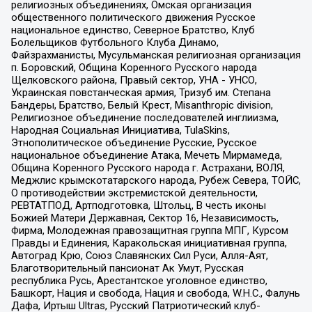
религиозных объединениях, Омская организация
общественного политического движения Русское
национальное единство, Северное Братство, Клуб
Болельщиков Футбольного Клуба Динамо,
Файзрахманисты, Мусульманская религиозная организация
п. Боровский, Община Коренного Русского народа
Щелковского района, Правый сектор, УНА - УНСО,
Украинская повстанческая армия, Тризуб им. Степана
Бандеры, Братство, Белый Крест, Misanthropic division,
Религиозное объединение последователей инглиизма,
Народная Социальная Инициатива, TulaSkins,
Этнополитическое объединение Русские, Русское
национальное объединение Атака, Мечеть Мирмамеда,
Община Коренного Русского народа г. Астрахани, ВОЛЯ,
Меджлис крымскотатарского народа, Рубеж Севера, ТОЙС,
О противодействии экстремистской деятельности,
РЕВТАТПОД, Артподготовка, Штольц, В честь иконы
Божией Матери Державная, Сектор 16, Независимость,
Фирма, Молодежная правозащитная группа МПГ, Курсом
Правды и Единения, Каракольская инициативная группа,
Автоград Крю, Союз Славянских Сил Руси, Алля-Аят,
Благотворительный пансионат Ак Умут, Русская
республика Русь, Арестантское уголовное единство,
Башкорт, Нация и свобода, Нация и свобода, W.H.С., Фалунь
Дафа, Иртыш Ultras, Русский Патриотический клуб-