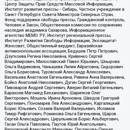
Центр Защиты Прав Средств Массовой Информации,
Институт развития прессы - Сибирь, Частное учреждение в
Санкт-Петербурге Совета Министров Северных Стран,
Фонд поддержки свободы прессы, Гражданский контроль,
Человек и Закон, Общественная комиссия по сохранению
наследия академика Сахарова, Информационное
агентство МЕМО. РУ, Институт региональной прессы,
Институт Развития Свободы Информации, Экозащита!-
Женсовет, Общественный вердикт, Евразийская
антимонопольная ассоциация, Бедушев Петр Петрович,
Дзугкоева Регина Николаевна, Кривенко Сергей
Владимирович, Милославский Павел Юрьевич, Шнырова
Ольга Вадимовна, Чанышева Лилия Айратовна, Сидорович
Ольга Борисовна, Туровский Александр Алексеевич,
Васильева Анастасия Евгеньевна, Ривина Анна Валерьевна,
Бойко Анатолий Николаевич, Дугин Сергей Георгиевич,
Пивоваров Андрей Сергеевич, Аверин Виталий Евгеньевич,
Барахоев Магомед Бекханович, Шарипков Олег
Викторович, Мошель Ирина Ароновна, Шведов Григорий
Сергеевич, Пономарев Лев Александрович, Каргалицкий
Борис Юльевич, Созаев Валерий Валерьевич, Исламов
Тимур Рифгатович, Романова Ольга Евгеньевна, Щаров
Сергей Алексадрович, Цирульников Борис Альбертович,
Гасан Ольга Павловна, Паутов Юрий Анатольевич,
Верховский Александр Маркович, Пислакова-Паркер