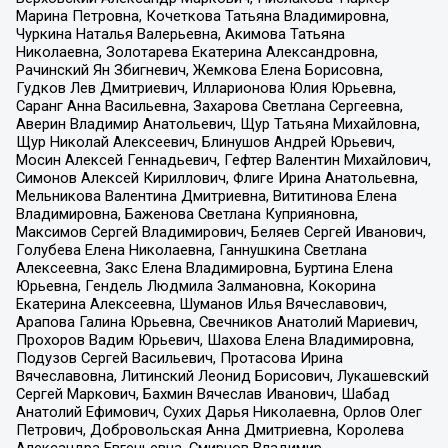
Марина Петровна, Кочеткова Татьяна Владимировна,
Чуркина Наталья Валерьевна, Акимова Татьяна
Николаевна, Золотарева Екатерина Александровна,
Рачинский Ян Збигневич, Жемкова Елена Борисовна,
Гудков Лев Дмитриевич, Илларионова Юлия Юрьевна,
Саранг Анна Васильевна, Захарова Светлана Сергеевна,
Аверин Владимир Анатольевич, Щур Татьяна Михайловна,
Щур Николай Алексеевич, Блинушов Андрей Юрьевич,
Мосин Алексей Геннадьевич, Гефтер Валентин Михайлович,
Симонов Алексей Кириллович, Флиге Ирина Анатольевна,
Мельникова Валентина Дмитриевна, Вититинова Елена
Владимировна, Баженова Светлана Куприяновна,
Максимов Сергей Владимирович, Беляев Сергей Иванович,
Голубева Елена Николаевна, Ганнушкина Светлана
Алексеевна, Закс Елена Владимировна, Буртина Елена
Юрьевна, Гендель Людмила Залмановна, Кокорина
Екатерина Алексеевна, Шуманов Илья Вячеславович,
Арапова Галина Юрьевна, Свечников Анатолий Мариевич,
Прохоров Вадим Юрьевич, Шахова Елена Владимировна,
Подузов Сергей Васильевич, Протасова Ирина
Вячеславовна, Литинский Леонид Борисович, Лукашевский
Сергей Маркович, Бахмин Вячеслав Иванович, Шабад
Анатолий Ефимович, Сухих Дарья Николаевна, Орлов Олег
Петрович, Добровольская Анна Дмитриевна, Королева
Александра Евгеньевна, Смирнов Владимир