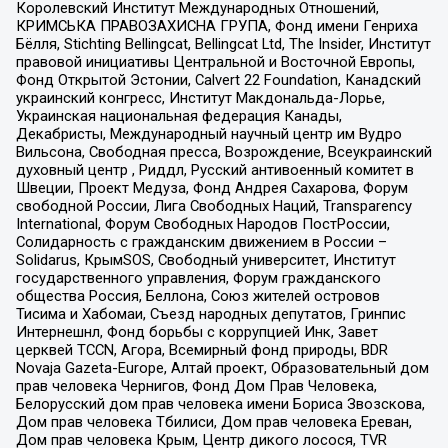
Королевский Институт Международных Отношений,
КРИМСЬКА ПРАВОЗАХИСНА ГРУПА, Фонд имени Генриха
Бёлля, Stichting Bellingcat, Bellingcat Ltd, The Insider, Институт
правовой инициативы Центральной и Восточной Европы,
Фонд Открытой Эстонии, Calvert 22 Foundation, Канадский
украинский конгресс, Институт Макдональда-Лорье,
Украинская национальная федерация Канады,
Декабристы, Международный научный центр им Вудро
Вильсона, Свободная пресса, Возрождение, Всеукраинский
духовный центр , Риддл, Русский антивоенный комитет в
Швеции, Проект Медуза, Фонд Андрея Сахарова, Форум
свободной России, Лига Свободных Наций, Transparеncy
International, Форум Свободных Народов ПостРоссии,
Солидарность с гражданским движением в России –
Solidarus, КрымSOS, Свободный университет, Институт
государственного управления, Форум гражданского
общества Россия, Беллона, Союз жителей островов
Тисима и Хабомаи, Съезд народных депутатов, Гринпис
Интернешнл, Фонд борьбы с коррупцией Инк, Завет
церквей TCCN, Агора, Всемирный фонд природы, BDR
Novaja Gazeta-Europe, Алтай проект, Образовательный дом
прав человека Чернигов, Фонд Дом Прав Человека,
Белорусский дом прав человека имени Бориса Звозскова,
Дом прав человека Тбилиси, Дом прав человека Ереван,
Дом прав человека Крым, Центр дикого лосося, TVR