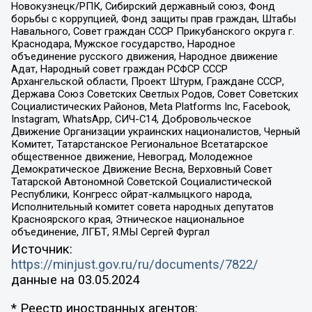
Новокузнецк/РПК, Сибирский державный союз, Фонд
борьбы с коррупцией, Фонд защиты прав граждан, Штабы
Навального, Совет граждан СССР Прикубанского округа г.
Краснодара, Мужское государство, Народное
объединение русского движения, Народное движение
Адат, Народный совет граждан РСФСР СССР
Архангельской области, Проект Штурм, Граждане СССР,
Держава Союз Советских Светлых Родов, Совет Советских
Социалистических Районов, Meta Platforms Inc, Facebook,
Instagram, WhatsApp, СИЧ-С14, Добровольческое
Движение Организации украинских националистов, Черный
Комитет, Татарстанское Региональное Всетатарское
общественное движение, Невоград, Молодежное
Демократическое Движение Весна, Верховный Совет
Татарской Автономной Советской Социалистической
Республики, Конгресс ойрат-калмыцкого народа,
Исполнительный комитет совета народных депутатов
Красноярского края, Этническое национальное
объединение, ЛГБТ, Я.МЫ Сергей Фургал
Источник:
https://minjust.gov.ru/ru/documents/7822/
данные на
03.05.2024
* Реестр иностранных агентов: