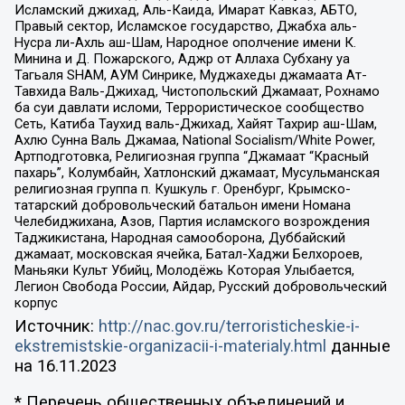
Исламский джихад, Аль-Каида, Имарат Кавказ, АБТО,
Правый сектор, Исламское государство, Джабха аль-
Нусра ли-Ахль аш-Шам, Народное ополчение имени К.
Минина и Д. Пожарского, Аджр от Аллаха Субхану уа
Тагьаля SHAM, АУМ Синрике, Муджахеды джамаата Ат-
Тавхида Валь-Джихад, Чистопольский Джамаат, Рохнамо
ба суи давлати исломи, Террористическое сообщество
Сеть, Катиба Таухид валь-Джихад, Хайят Тахрир аш-Шам,
Ахлю Сунна Валь Джамаа, National Socialism/White Power,
Артподготовка, Религиозная группа “Джамаат “Красный
пахарь”, Колумбайн, Хатлонский джамаат, Мусульманская
религиозная группа п. Кушкуль г. Оренбург, Крымско-
татарский добровольческий батальон имени Номана
Челебиджихана, Азов, Партия исламского возрождения
Таджикистана, Народная самооборона, Дуббайский
джамаат, московская ячейка, Батал-Хаджи Белхороев,
Маньяки Культ Убийц, Молодёжь Которая Улыбается,
Легион Свобода России, Айдар, Русский добровольческий
корпус
Источник:
http://nac.gov.ru/terroristicheskie-i-
ekstremistskie-organizacii-i-materialy.html
данные
на
16.11.2023
* Перечень общественных объединений и