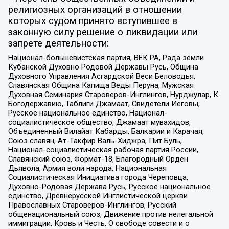
религиозных организаций в отношении
которых судом принято вступившее в
законную силу решение о ликвидации или
запрете деятельности:
Национал-большевистская партия, ВЕК РА, Рада земли
Кубанской Духовно Родовой Державы Русь, Община
Духовного Управления Асгардской Веси Беловодья,
Славянская Община Капища Веды Перуна, Мужская
Духовная Семинария Староверов-Инглингов, Нурджулар, К
Богодержавию, Таблиги Джамаат, Свидетели Иеговы,
Русское национальное единство, Национал-
социалистическое общество, Джамаат мувахидов,
Объединенный Вилайат Кабарды, Балкарии и Карачая,
Союз славян, Ат-Такфир Валь-Хиджра, Пит Буль,
Национал-социалистическая рабочая партия России,
Славянский союз, Формат-18, Благородный Орден
Дьявола, Армия воли народа, Национальная
Социалистическая Инициатива города Череповца,
Духовно-Родовая Держава Русь, Русское национальное
единство, Древнерусской Инглистической церкви
Православных Староверов-Инглингов, Русский
общенациональный союз, Движение против нелегальной
иммиграции, Кровь и Честь, О свободе совести и о