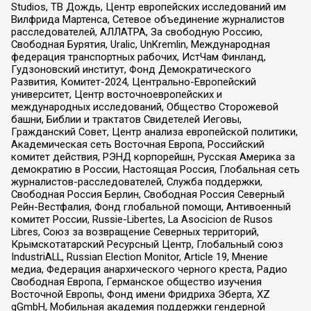
Studios, ТВ Дождь, Центр европейских исследований им
Вилфрида Мартенса, Сетевое объединение журналистов
расследователей, АЛЛАТРА, За свободную Россию,
Свободная Бурятия, Uralic, UnKremlin, Международная
федерация транспортных рабочих, ИстЧам Финланд,
Гудзоновский институт, Фонд Демократического
Развития, Комитет-2024, Центрально-Европейский
университет, Центр восточноевропейских и
международных исследований, Общество Сторожевой
башни, Библии и трактатов Свидетелей Иеговы,
Гражданский Совет, Центр анализа европейской политики,
Академическая сеть Восточная Европа, Российский
комитет действия, РЭНД корпорейшн, Русская Америка за
демократию в России, Настоящая Россия, Глобальная сеть
журналистов-расследователей, Служба поддержки,
Свободная Россия Берлин, Свободная Россия Северный
Рейн-Вестфалия, Фонд глобальной помощи, Антивоенный
комитет России, Russie-Libertes, La Asocicion de Rusos
Libres, Союз за возвращение Северных территорий,
Крымскотатарский Ресурсный Центр, Глобальный союз
IndustriALL, Russian Election Monitor, Article 19, Мнение
медиа, Федерация анархического черного креста, Радио
Свободная Европа, Германское общество изучения
Восточной Европы, Фонд имени Фридриха Эберта, XZ
gGmbH, Мобильная академия поддержки гендерной