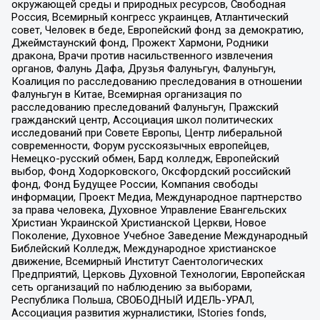
окружающей среды и природных ресурсов, Свободная
Россия, Всемирный конгресс украинцев, Атлантический
совет, Человек в беде, Европейский фонд за демократию,
Джеймстаунский фонд, Прожект Хармони, Родники
дракона, Врачи против насильственного извлечения
органов, Фалунь Дафа, Друзья Фалуньгун, Фалуньгун,
Коалиция по расследованию преследования в отношении
Фалуньгун в Китае, Всемирная организация по
расследованию преследований Фалуньгун, Пражский
гражданский центр, Ассоциация школ политических
исследований при Совете Европы, Центр либеральной
современности, Форум русскоязычных европейцев,
Немецко-русский обмен, Бард колледж, Европейский
выбор, Фонд Ходорковского, Оксфордский российский
фонд, Фонд Будущее России, Компания свободы
информации, Проект Медиа, Международное партнерство
за права человека, Духовное Управление Евангельских
Христиан Украинской Христианской Церкви, Новое
Поколение, Духовное Учебное Заведение Международный
Библейский Колледж, Международное христианское
движение, Всемирный Институт Саентологических
Предприятий, Церковь Духовной Технологии, Европейская
сеть организаций по наблюдению за выборами,
Республика Польша, СВОБОДНЫЙ ИДЕЛЬ-УРАЛ,
Ассоциация развития журналистики, IStories fonds,