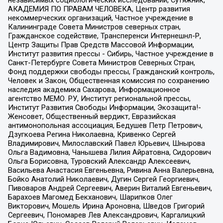
АКАДЕМИЯ ПО ПРАВАМ ЧЕЛОВЕКА, Центр развития
некоммерческих организаций, Частное учреждение в
Калининграде Совета Министров северных стран,
Гражданское содействие, Трансперенси Интернешнл-Р,
Центр Защиты Прав Средств Массовой Информации,
Институт развития прессы - Сибирь, Частное учреждение в
Санкт-Петербурге Совета Министров Северных Стран,
Фонд поддержки свободы прессы, Гражданский контроль,
Человек и Закон, Общественная комиссия по сохранению
наследия академика Сахарова, Информационное
агентство МЕМО. РУ, Институт региональной прессы,
Институт Развития Свободы Информации, Экозащита!-
Женсовет, Общественный вердикт, Евразийская
антимонопольная ассоциация, Бедушев Петр Петрович,
Дзугкоева Регина Николаевна, Кривенко Сергей
Владимирович, Милославский Павел Юрьевич, Шнырова
Ольга Вадимовна, Чанышева Лилия Айратовна, Сидорович
Ольга Борисовна, Туровский Александр Алексеевич,
Васильева Анастасия Евгеньевна, Ривина Анна Валерьевна,
Бойко Анатолий Николаевич, Дугин Сергей Георгиевич,
Пивоваров Андрей Сергеевич, Аверин Виталий Евгеньевич,
Барахоев Магомед Бекханович, Шарипков Олег
Викторович, Мошель Ирина Ароновна, Шведов Григорий
Сергеевич, Пономарев Лев Александрович, Каргалицкий