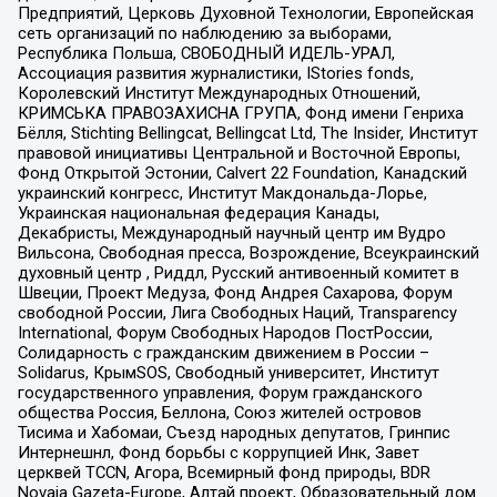
Предприятий, Церковь Духовной Технологии, Европейская
сеть организаций по наблюдению за выборами,
Республика Польша, СВОБОДНЫЙ ИДЕЛЬ-УРАЛ,
Ассоциация развития журналистики, IStories fonds,
Королевский Институт Международных Отношений,
КРИМСЬКА ПРАВОЗАХИСНА ГРУПА, Фонд имени Генриха
Бёлля, Stichting Bellingcat, Bellingcat Ltd, The Insider, Институт
правовой инициативы Центральной и Восточной Европы,
Фонд Открытой Эстонии, Calvert 22 Foundation, Канадский
украинский конгресс, Институт Макдональда-Лорье,
Украинская национальная федерация Канады,
Декабристы, Международный научный центр им Вудро
Вильсона, Свободная пресса, Возрождение, Всеукраинский
духовный центр , Риддл, Русский антивоенный комитет в
Швеции, Проект Медуза, Фонд Андрея Сахарова, Форум
свободной России, Лига Свободных Наций, Transparеncy
International, Форум Свободных Народов ПостРоссии,
Солидарность с гражданским движением в России –
Solidarus, КрымSOS, Свободный университет, Институт
государственного управления, Форум гражданского
общества Россия, Беллона, Союз жителей островов
Тисима и Хабомаи, Съезд народных депутатов, Гринпис
Интернешнл, Фонд борьбы с коррупцией Инк, Завет
церквей TCCN, Агора, Всемирный фонд природы, BDR
Novaja Gazeta-Europe, Алтай проект, Образовательный дом