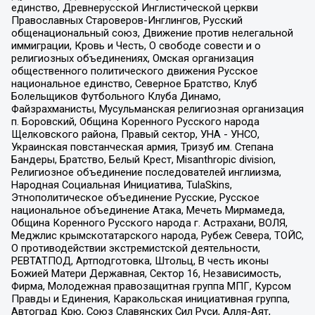
единство, Древнерусской Инглистической церкви
Православных Староверов-Инглингов, Русский
общенациональный союз, Движение против нелегальной
иммиграции, Кровь и Честь, О свободе совести и о
религиозных объединениях, Омская организация
общественного политического движения Русское
национальное единство, Северное Братство, Клуб
Болельщиков Футбольного Клуба Динамо,
Файзрахманисты, Мусульманская религиозная организация
п. Боровский, Община Коренного Русского народа
Щелковского района, Правый сектор, УНА - УНСО,
Украинская повстанческая армия, Тризуб им. Степана
Бандеры, Братство, Белый Крест, Misanthropic division,
Религиозное объединение последователей инглиизма,
Народная Социальная Инициатива, TulaSkins,
Этнополитическое объединение Русские, Русское
национальное объединение Атака, Мечеть Мирмамеда,
Община Коренного Русского народа г. Астрахани, ВОЛЯ,
Меджлис крымскотатарского народа, Рубеж Севера, ТОЙС,
О противодействии экстремистской деятельности,
РЕВТАТПОД, Артподготовка, Штольц, В честь иконы
Божией Матери Державная, Сектор 16, Независимость,
Фирма, Молодежная правозащитная группа МПГ, Курсом
Правды и Единения, Каракольская инициативная группа,
Автоград Крю, Союз Славянских Сил Руси, Алля-Аят,