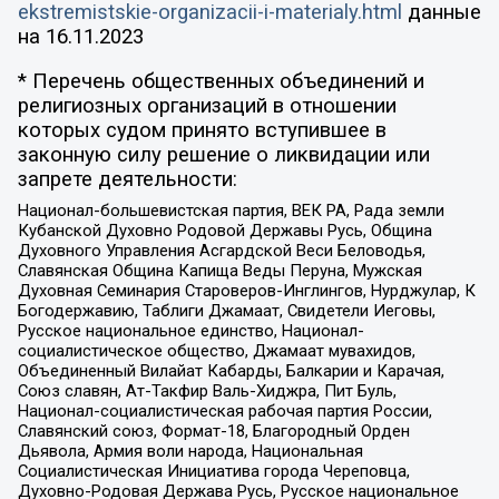
ekstremistskie-organizacii-i-materialy.html
данные
на
16.11.2023
* Перечень общественных объединений и
религиозных организаций в отношении
которых судом принято вступившее в
законную силу решение о ликвидации или
запрете деятельности:
Национал-большевистская партия, ВЕК РА, Рада земли
Кубанской Духовно Родовой Державы Русь, Община
Духовного Управления Асгардской Веси Беловодья,
Славянская Община Капища Веды Перуна, Мужская
Духовная Семинария Староверов-Инглингов, Нурджулар, К
Богодержавию, Таблиги Джамаат, Свидетели Иеговы,
Русское национальное единство, Национал-
социалистическое общество, Джамаат мувахидов,
Объединенный Вилайат Кабарды, Балкарии и Карачая,
Союз славян, Ат-Такфир Валь-Хиджра, Пит Буль,
Национал-социалистическая рабочая партия России,
Славянский союз, Формат-18, Благородный Орден
Дьявола, Армия воли народа, Национальная
Социалистическая Инициатива города Череповца,
Духовно-Родовая Держава Русь, Русское национальное