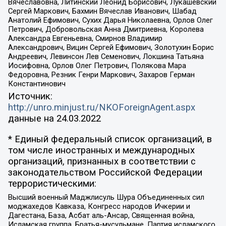
Вячеславовна, Литинский Леонид Борисович, Лукашевский
Сергей Маркович, Бахмин Вячеслав Иванович, Шабад
Анатолий Ефимович, Сухих Дарья Николаевна, Орлов Олег
Петрович, Добровольская Анна Дмитриевна, Королева
Александра Евгеньевна, Смирнов Владимир
Александрович, Вицин Сергей Ефимович, Золотухин Борис
Андреевич, Левинсон Лев Семенович, Локшина Татьяна
Иосифовна, Орлов Олег Петрович, Полякова Мара
Федоровна, Резник Генри Маркович, Захаров Герман
Константинович
Источник:
http://unro.minjust.ru/NKOForeignAgent.aspx
данные на
24.03.2022
* Единый федеральный список организаций, в
том числе иностранных и международных
организаций, признанных в соответствии с
законодательством Российской Федерации
террористическими:
Высший военный Маджлисуль Шура Объединенных сил
моджахедов Кавказа, Конгресс народов Ичкерии и
Дагестана, База, Асбат аль-Ансар, Священная война,
Исламская группа, Братья-мусульмане, Партия исламского