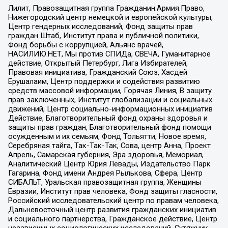
Лилит, Правозащитная группа Гражданин.Армия.Право,
Нижегородский центр немецкой и европейской культуры,
Центр гендерных исследований, Фонд защиты прав
граждан Штаб, Институт права и публичной политики,
Фонд борьбы с коррупцией, Альянс врачей,
НАСИЛИЮ.НЕТ, Мы против СПИДа, СВЕЧА, Гуманитарное
действие, Открытый Петербург, Лига Избирателей,
Правовая инициатива, Гражданский Союз, Хасдей
Ерушалаим, Центр поддержки и содействия развитию
средств массовой информации, Горячая Линия, В защиту
прав заключенных, Институт глобализации и социальных
движений, Центр социально-информационных инициатив
Действие, Благотворительный фонд охраны здоровья и
защиты прав граждан, Благотворительный фонд помощи
осужденным и их семьям, Фонд Тольятти, Новое время,
Серебряная тайга, Так-Так-Так, Сова, центр Анна, Проект
Апрель, Самарская губерния, Эра здоровья, Мемориал,
Аналитический Центр Юрия Левады, Издательство Парк
Гагарина, Фонд имени Андрея Рылькова, Сфера, Центр
СИБАЛЬТ, Уральская правозащитная группа, Женщины
Евразии, Институт прав человека, Фонд защиты гласности,
Российский исследовательский центр по правам человека,
Дальневосточный центр развития гражданских инициатив
и социального партнерства, Гражданское действие, Центр
независимых социологических исследований, Сутяжник,