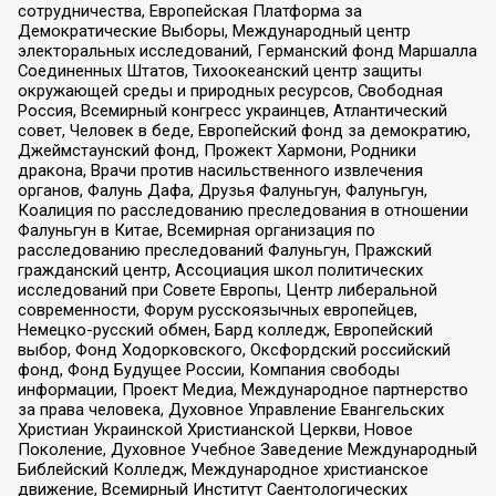
сотрудничества, Европейская Платформа за
Демократические Выборы, Международный центр
электоральных исследований, Германский фонд Маршалла
Соединенных Штатов, Тихоокеанский центр защиты
окружающей среды и природных ресурсов, Свободная
Россия, Всемирный конгресс украинцев, Атлантический
совет, Человек в беде, Европейский фонд за демократию,
Джеймстаунский фонд, Прожект Хармони, Родники
дракона, Врачи против насильственного извлечения
органов, Фалунь Дафа, Друзья Фалуньгун, Фалуньгун,
Коалиция по расследованию преследования в отношении
Фалуньгун в Китае, Всемирная организация по
расследованию преследований Фалуньгун, Пражский
гражданский центр, Ассоциация школ политических
исследований при Совете Европы, Центр либеральной
современности, Форум русскоязычных европейцев,
Немецко-русский обмен, Бард колледж, Европейский
выбор, Фонд Ходорковского, Оксфордский российский
фонд, Фонд Будущее России, Компания свободы
информации, Проект Медиа, Международное партнерство
за права человека, Духовное Управление Евангельских
Христиан Украинской Христианской Церкви, Новое
Поколение, Духовное Учебное Заведение Международный
Библейский Колледж, Международное христианское
движение, Всемирный Институт Саентологических