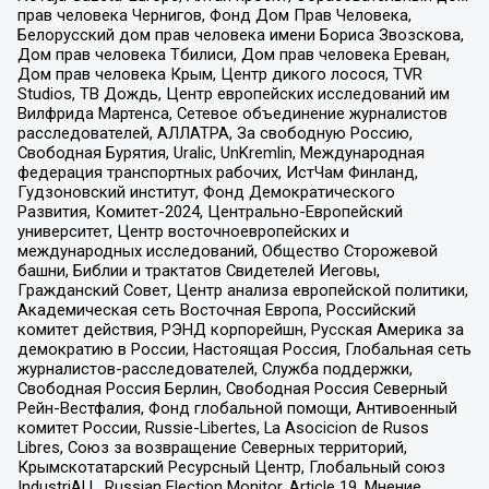
прав человека Чернигов, Фонд Дом Прав Человека,
Белорусский дом прав человека имени Бориса Звозскова,
Дом прав человека Тбилиси, Дом прав человека Ереван,
Дом прав человека Крым, Центр дикого лосося, TVR
Studios, ТВ Дождь, Центр европейских исследований им
Вилфрида Мартенса, Сетевое объединение журналистов
расследователей, АЛЛАТРА, За свободную Россию,
Свободная Бурятия, Uralic, UnKremlin, Международная
федерация транспортных рабочих, ИстЧам Финланд,
Гудзоновский институт, Фонд Демократического
Развития, Комитет-2024, Центрально-Европейский
университет, Центр восточноевропейских и
международных исследований, Общество Сторожевой
башни, Библии и трактатов Свидетелей Иеговы,
Гражданский Совет, Центр анализа европейской политики,
Академическая сеть Восточная Европа, Российский
комитет действия, РЭНД корпорейшн, Русская Америка за
демократию в России, Настоящая Россия, Глобальная сеть
журналистов-расследователей, Служба поддержки,
Свободная Россия Берлин, Свободная Россия Северный
Рейн-Вестфалия, Фонд глобальной помощи, Антивоенный
комитет России, Russie-Libertes, La Asocicion de Rusos
Libres, Союз за возвращение Северных территорий,
Крымскотатарский Ресурсный Центр, Глобальный союз
IndustriALL, Russian Election Monitor, Article 19, Мнение