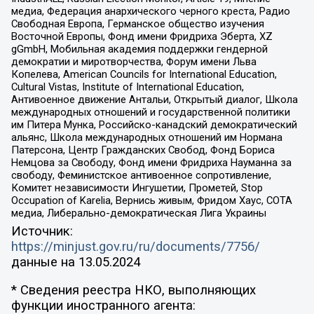
медиа, Федерация анархического черного креста, Радио
Свободная Европа, Германское общество изучения
Восточной Европы, Фонд имени Фридриха Эберта, XZ
gGmbH, Мобильная академия поддержки гендерной
демократии и миротворчества, Форум имени Льва
Копелева, American Councils for International Education,
Cultural Vistas, Institute of International Education,
Антивоенное движение Антальи, Открытый диалог, Школа
международных отношений и государственной политики
им Питера Мунка, Российско-канадский демократический
альянс, Школа международных отношений им Нормана
Патерсона, Центр Гражданских Свобод, Фонд Бориса
Немцова за Свободу, Фонд имени Фридриха Науманна за
свободу, Феминистское антивоенное сопротивление,
Комитет независимости Ингушетии, Прометей, Stop
Occupation of Karelia, Вернись живым, Фридом Хаус, СОТА
медиа, Либерально-демократическая Лига Украины
Источник:
https://minjust.gov.ru/ru/documents/7756/
данные на
13.05.2024
* Сведения реестра НКО, выполняющих
функции иностранного агента: