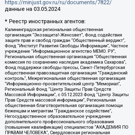
https://minjust.gov.ru/ru/documents/7822/
данные на
03.05.2024
* Реестр иностранных агентов:
Калининградская региональная общественная организация "Экозащита!-Женсовет", Фонд содействия защите прав и свобод граждан "Общественный вердикт", Фонд "Институт Развития Свободы Информации", Частное учреждение "Информационное агентство МЕМО. РУ", Региональная общественная организация "Общественная комиссия по сохранению наследия академика Сахарова", Фонд поддержки свободы прессы, Санкт-Петербургская общественная правозащитная организация "Гражданский контроль", Межрегиональная общественная организация "Информационно-просветительский центр "Мемориал", Региональный Фонд "Центр Защиты Прав Средств Массовой Информации", с 05.12.2023 Фонд "Центр Защиты Прав Средств массовой информации", Региональная общественная благотворительная организация помощи беженцам и мигрантам "Гражданское содействие", Негосударственное образовательное учреждение дополнительного профессионального образования (повышение квалификации) специалистов "АКАДЕМИЯ ПО ПРАВАМ ЧЕЛОВЕКА", Свердловская региональная общественная организация "Сутяжник", Автономная некоммерческая организация "Центр независимых социологических исследований", Союз общественных объединений "Российский исследовательский центр по правам человека", Региональное общественное учреждение научно-информационный центр "МЕМОРИАЛ", Некоммерческая организация "Фонд защиты гласности", Автономная некоммерческая организация "Институт прав человека", Городская общественная организация "Екатеринбургское общество "МЕМОРИАЛ", Городская общественная организация "Рязанское историко-просветительское и правозащитное общество "Мемориал" (Рязанский Мемориал), Челябинский региональный орган общественной самодеятельности – женское общественное объединение "Женщины Евразии", Челябинский региональный орган общественной самодеятельности "Уральская правозащитная группа", Фонд содействия защите здоровья и социальной справедливости имени Андрея Рылькова, Автономная Некоммерческая Организация "Аналитический Центр Юрия Левады", Автономная некоммерческая организация социальной поддержки населения "Проект Апрель", Региональная общественная организация помощи женщинам и детям, находящимся в кризисной ситуации "Информационно-методический центр "Анна", Фонд содействия развитию массовых коммуникаций и правовому просвещению "Так-так-Так", Фонд содействия устойчивому развитию "Серебряная тайга", Свердловский региональный общественный фонд социальных проектов "Новое время", "Idel.Реалии", Кавказ.Реалии, Крым.Реалии, Телеканал Настоящее Время, Татаро-башкирская служба Радио Свобода (Azatliq Radiosi), Радио Свободная Европа/Радио Свобода (PCE/PC), "Сибирь.Реалии", "Фактограф", Благотворительный фонд помощи осужденным и их семьям, Автономная некоммерческая организация "Институт глобализации и социальных движений", Фонд "В защиту прав заключенных", Частное учреждение "Центр поддержки и содействия развитию средств массовой информации", Пензенский региональный общественный благотворительный фонд "Гражданский союз", "Север.Реалии", Некоммерческая организация Фонд "Правовая инициатива", Общество с ограниченной ответственностью "Радио Свободная Европа/Радио Свобода", Чешское информационное агентство "MEDIUM-ORIENT", Красноярская региональная общественная организация "Мы против СПИДа", Камалягин Денис Николаевич, Маркелов Сергей Евгеньевич, Пономарев Лев Александрович, Савицкая Людмила Алексеевна, Автономная некоммерческая организация "Центр по работе с проблемой насилия "НАСИЛИЮ.НЕТ", Межрегиональный профессиональный союз работников здравоохранения "Альянс врачей", Юридическое лицо, зарегистрированное в Латвийской Республике, SIA "Medusa Project" (регистрационный номер 40103797863, дата регистрации 10.06.2014), Некоммерческая организация "Фонд по борьбе с коррупцией", Автономная некоммерческая организация "Институт права и публичной политики", Баданин Роман Сергеевич, Гликин Максим Александрович, Железнова Мария Михайловна, Лукьянова Юлия Сергеевна, Маетная Елизавета Витальевна, Маняхин Петр Борисович, Чуракова Ольга Владимировна, Ярош Юлия Петровна, Юридическое лицо "The Insider SIA", зарегистрированное в Риге, Латвийская Республика (дата регистрации 26.06.2015), являющееся администратором доменного имени интернет-издания "The Insider SIA", https://theins.ru, Постернак Алексей Евгеньевич, Рубин Михаил Аркадьевич, Анин Роман Александрович, Юридическое лицо Istories fonds, зарегистрированное в Латвийской Республике (регистрационный номер 50008295751, дата регистрации 24.02.2020), Великовский Дмитрий Александрович, Долинина Ирина Николаевна, Мароховская Алеся Алексеевна, Шлейнов Роман Юрьевич, Шмагун Олеся Валентиновна, Общество с ограниченной ответственностью "Альтаир 2021", Общество с ограниченной ответственностью "Вега 2021", Общество с ограниченной ответственностью "Главный редактор 2021", Общество с ограниченной ответственностью "Ромашки монолит", Важенков Артем Валерьевич, Ивановская областная общественная организация "Центр гендерных исследований", Гурман Юрий Альбертович, Медиапроект "ОВД-Инфо", Егоров Владимир Владимирович, Жилинский Владимир Александрович, Общество с ограниченной ответственностью "ЗП", Иванова София Юрьевна, Карезина Инна Павловна, Кильтау Екатерина Викторовна, Петров Алексей Викторович, Пискунов Сергей Евгеньевич, Смирнов Сергей Сергеевич, Тихонов Михаил Сергеевич, Общество с ограниченной ответственностью "ЖУРНАЛИСТ-ИНОСТРАННЫЙ АГЕНТ", Арапова Галина Юрьевна, Вольтская Татьяна Анатольевна, Американская компания "Mason G.E.S. Anonymous Foundation" (США), являющаяся владельцем интернет-издания https://mnews.world/, Компания "Stichting Bellingcat", зарегистрированная в Нидерландах (дата регистрации 11.07.2018), Захаров Андрей Вячеславович, Клепиковская Екатерина Дмитриевна, Общество с ограниченной ответственностью "МЕМО", Перл Роман Александрович, Симонов Евгений Алексеевич, Соловьева Елена Анатольевна, Сотников Даниил Владимирович, Сурначева Елизавета Дмитриевна, Автономная некоммерческая организация по защите прав человека и информированию населения "Якутия – Наше Мнение", Общество с ограниченной ответственностью "Москоу диджитал медиа", с 26.01.2023 Общество с ограниченной ответственностью "Чайка Белые сады", Ветошкина Валерия Валерьевна, Заговора Максим Александрович, Межрегиональное общественное движение "Российская ЛГБТ - сеть", Оленичев Максим Владимирович, Павлов Иван Юрьевич, Скворцова Елена Сергеевна, Общество с ограниченной ответственностью "Как бы инагент", Кочетков Игорь Викторович, Общество с ограниченной ответственностью "Честные выборы", Еланчик Олег Александрович, Общество с ограниченной ответственностью "Нобелевский призыв", Гималова Регина Эмилевна, Григорьев Андрей Валерьевич, Григорьева Алина Александровна, Ассоциация по содействию защите прав призывников, альтернативнослужащих и военнослужащих "Правозащитная группа "Гражданин.Армия.Право", Хисамова Регина Фаритовна, Автономная некоммерческая организация по реализации социально-правовых программ "Лилит", Дальневосточное общественное движение "Маяк", Санкт-Петербургская ЛГБТ-инициативная группа "Выход", Инициативная группа ЛГБТ+ "Реверс", Алексеев Андрей Викторович, Бекбулатова Таисия Львовна, Беляев Иван Михайлович, Владыкина Елена Сергеевна, Гельман Марат Александрович, Никульшина Вероника Юрьевна, Толоконникова Надежда Андреевна, Шендерович Виктор Анатольевич, Общество с ограниченной ответственностью "Данное сообщение", Общество с ограниченной ответственностью Издательский дом "Новая глава", Айнбиндер Александра Александровна, Московский комьюнити-центр для ЛГБТ+инициатив, Благотворительный фонд развития филантропии, Deutsche Welle (Германия, Kurt-Schumacher-Strasse 3, 53113 Bonn), Борзунова Мария Михайловна, Воробьев Виктор Викторович, Голубева Анна Львовна, Константинова Алла Михайловна, Малкова Ирина Владимировна, Мурадов Мурад Абдулгалимович, Осетинская Елизавета Николаевна, Понасенков Евгений Николаевич, Ганапольский Матвей Юрьевич, Киселев Евгений Алексеевич, Борухович Ирина Григорьевна, Дремин Иван Тимофеевич, Дубровский Дмитрий Викторович, Красноярская региональная общественная организация поддержки и развития альтернативных образовательных технологий и межкультурных коммуникаций "ИНТЕРРА", Маяковская Екатерина Алексеевна, Фейгин Марк Захарович, Филимонов Андрей Викторович, Дзугкоева Регина Николаевна, Доброхотов Роман Александрович, Дудь Юрий Александрович, Елкин Сергей Владимирович, Кругликов Кирилл Игоревич, Сабунаева Мария Леонидовна, Семенов Алексей Владимирович, Шаинян Карен Багратович, Шульман Екатерина Михайловна, Асафьев Артур Валерьевич, Вахштайн Виктор Семенович, Венедиктов Алексей Алексеевич, Лушникова Екатерина Евгеньевна, Волков Леонид Михайлович, Невзоров Александр Глебович, Пархоменко Сергей Борисович, Сироткин Ярослав Николаевич, Кара-Мурза Владимир Владимирович, Баранова Наталья Владимировна, Гозман Леонид Яковлевич, Кагарлицкий Борис Юльевич, Климарев Михаил Валерьевич, Милов Владимир Станиславович, Автономная некоммерческая организация Краснодарский центр современного искусства "Типография", Моргенштерн Алишер Тагирович, Соболь Любовь Эдуардовна, Общество с ограниченной ответственностью "ЛИЗА НОРМ", Каспаров Гарри Кимович, Ходорковский Михаил Борисович, Общество с ограниченной ответственностью "Апрельские тезисы", Данилович Ирина Брониславовна, Кашин Олег Владимирович, Петров Николай Владимирович, Пивоваров Алексей Владимирович, Соколов Михаил Владимирович, Цветкова Юлия Владимировна, Чичваркин Евгений Александрович, Комитет против пыток/Команда против пыток, Общество с ограниченной ответственностью "Первый научный", Общество с ограниченной ответственностью "Вертолет и ко", Белоцерковская Вероника Борисовна, Кац Максим Евгеньевич, Лазарева Татьяна Юрьевна, Шаведдинов Руслан Табризович, Яшин Илья Валерьевич, Общество с ограниченной ответственностью "Иноагент ААВ", Алешковский Дмитрий Петрович, Альбац Евгения Марковна, Быков Дмитрий Львович, Галямина Юлия Евгеньевна, Лойко Сергей Леонидович, Мартынов Кирилл Константинович, Медведев Сергей Александрович, Крашенинников Федор Геннадиевич, Гордеева Катерина Вл