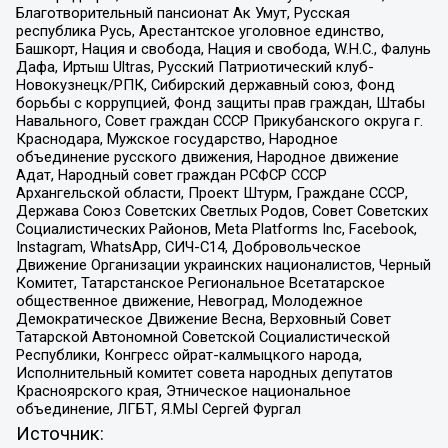
Благотворительный пансионат Ак Умут, Русская
республика Русь, Арестантское уголовное единство,
Башкорт, Нация и свобода, Нация и свобода, W.H.С., Фалунь
Дафа, Иртыш Ultras, Русский Патриотический клуб-
Новокузнецк/РПК, Сибирский державный союз, Фонд
борьбы с коррупцией, Фонд защиты прав граждан, Штабы
Навального, Совет граждан СССР Прикубанского округа г.
Краснодара, Мужское государство, Народное
объединение русского движения, Народное движение
Адат, Народный совет граждан РСФСР СССР
Архангельской области, Проект Штурм, Граждане СССР,
Держава Союз Советских Светлых Родов, Совет Советских
Социалистических Районов, Meta Platforms Inc, Facebook,
Instagram, WhatsApp, СИЧ-С14, Добровольческое
Движение Организации украинских националистов, Черный
Комитет, Татарстанское Региональное Всетатарское
общественное движение, Невоград, Молодежное
Демократическое Движение Весна, Верховный Совет
Татарской Автономной Советской Социалистической
Республики, Конгресс ойрат-калмыцкого народа,
Исполнительный комитет совета народных депутатов
Красноярского края, Этническое национальное
объединение, ЛГБТ, Я.МЫ Сергей Фургал
Источник: