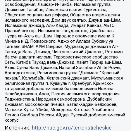
освобождения, Лашкар-И-Тайба, Исламская группа,
Движение Талибан, Исламская партия Туркестана,
Общество социальных реформ, Общество возрождения
исламского наследия, Дом двух святых, Джунд аш-Шам,
Исламский джихад, Аль-Каида, Имарат Кавказ, АБТО,
Правый сектор, Исламское государство, Джабха аль-
Нусра ли-Ахль аш-Шам, Народное ополчение имени К.
Минина и Д. Пожарского, Аджр от Аллаха Субхану уа
Тагьаля SHAM, АУМ Синрике, Муджахеды джамаата Ат-
Тавхида Валь-Джихад, Чистопольский Джамаат, Рохнамо
ба суи давлати исломи, Террористическое сообщество
Сеть, Катиба Таухид валь-Джихад, Хайят Тахрир аш-Шам,
Ахлю Сунна Валь Джамаа, National Socialism/White Power,
Артподготовка, Религиозная группа “Джамаат “Красный
пахарь”, Колумбайн, Хатлонский джамаат, Мусульманская
религиозная группа п. Кушкуль г. Оренбург, Крымско-
татарский добровольческий батальон имени Номана
Челебиджихана, Азов, Партия исламского возрождения
Таджикистана, Народная самооборона, Дуббайский
джамаат, московская ячейка, Батал-Хаджи Белхороев,
Маньяки Культ Убийц, Молодёжь Которая Улыбается,
Легион Свобода России, Айдар, Русский добровольческий
корпус
Источник:
http://nac.gov.ru/terroristicheskie-i-