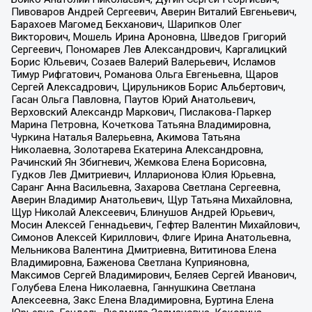
Пивоваров Андрей Сергеевич, Аверин Виталий Евгеньевич,
Барахоев Магомед Бекханович, Шарипков Олег
Викторович, Мошель Ирина Ароновна, Шведов Григорий
Сергеевич, Пономарев Лев Александрович, Каргалицкий
Борис Юльевич, Созаев Валерий Валерьевич, Исламов
Тимур Рифгатович, Романова Ольга Евгеньевна, Щаров
Сергей Алексадрович, Цирульников Борис Альбертович,
Гасан Ольга Павловна, Паутов Юрий Анатольевич,
Верховский Александр Маркович, Пислакова-Паркер
Марина Петровна, Кочеткова Татьяна Владимировна,
Чуркина Наталья Валерьевна, Акимова Татьяна
Николаевна, Золотарева Екатерина Александровна,
Рачинский Ян Збигневич, Жемкова Елена Борисовна,
Гудков Лев Дмитриевич, Илларионова Юлия Юрьевна,
Саранг Анна Васильевна, Захарова Светлана Сергеевна,
Аверин Владимир Анатольевич, Щур Татьяна Михайловна,
Щур Николай Алексеевич, Блинушов Андрей Юрьевич,
Мосин Алексей Геннадьевич, Гефтер Валентин Михайлович,
Симонов Алексей Кириллович, Флиге Ирина Анатольевна,
Мельникова Валентина Дмитриевна, Вититинова Елена
Владимировна, Баженова Светлана Куприяновна,
Максимов Сергей Владимирович, Беляев Сергей Иванович,
Голубева Елена Николаевна, Ганнушкина Светлана
Алексеевна, Закс Елена Владимировна, Буртина Елена