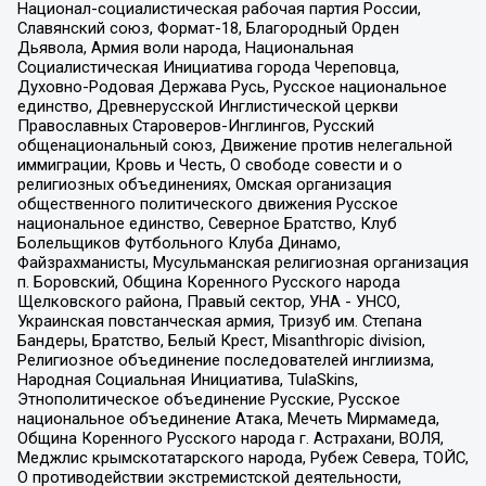
Национал-социалистическая рабочая партия России,
Славянский союз, Формат-18, Благородный Орден
Дьявола, Армия воли народа, Национальная
Социалистическая Инициатива города Череповца,
Духовно-Родовая Держава Русь, Русское национальное
единство, Древнерусской Инглистической церкви
Православных Староверов-Инглингов, Русский
общенациональный союз, Движение против нелегальной
иммиграции, Кровь и Честь, О свободе совести и о
религиозных объединениях, Омская организация
общественного политического движения Русское
национальное единство, Северное Братство, Клуб
Болельщиков Футбольного Клуба Динамо,
Файзрахманисты, Мусульманская религиозная организация
п. Боровский, Община Коренного Русского народа
Щелковского района, Правый сектор, УНА - УНСО,
Украинская повстанческая армия, Тризуб им. Степана
Бандеры, Братство, Белый Крест, Misanthropic division,
Религиозное объединение последователей инглиизма,
Народная Социальная Инициатива, TulaSkins,
Этнополитическое объединение Русские, Русское
национальное объединение Атака, Мечеть Мирмамеда,
Община Коренного Русского народа г. Астрахани, ВОЛЯ,
Меджлис крымскотатарского народа, Рубеж Севера, ТОЙС,
О противодействии экстремистской деятельности,