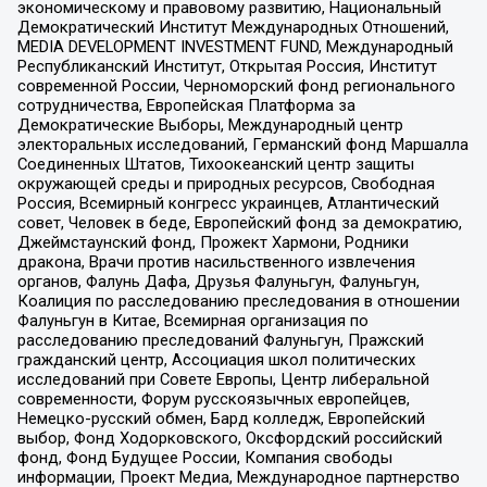
экономическому и правовому развитию, Национальный
Демократический Институт Международных Отношений,
MEDIA DEVELOPMENT INVESTMENT FUND, Международный
Республиканский Институт, Открытая Россия, Институт
современной России, Черноморский фонд регионального
сотрудничества, Европейская Платформа за
Демократические Выборы, Международный центр
электоральных исследований, Германский фонд Маршалла
Соединенных Штатов, Тихоокеанский центр защиты
окружающей среды и природных ресурсов, Свободная
Россия, Всемирный конгресс украинцев, Атлантический
совет, Человек в беде, Европейский фонд за демократию,
Джеймстаунский фонд, Прожект Хармони, Родники
дракона, Врачи против насильственного извлечения
органов, Фалунь Дафа, Друзья Фалуньгун, Фалуньгун,
Коалиция по расследованию преследования в отношении
Фалуньгун в Китае, Всемирная организация по
расследованию преследований Фалуньгун, Пражский
гражданский центр, Ассоциация школ политических
исследований при Совете Европы, Центр либеральной
современности, Форум русскоязычных европейцев,
Немецко-русский обмен, Бард колледж, Европейский
выбор, Фонд Ходорковского, Оксфордский российский
фонд, Фонд Будущее России, Компания свободы
информации, Проект Медиа, Международное партнерство