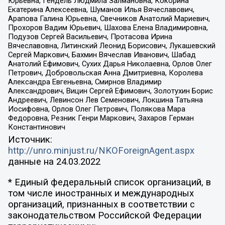
Юрьевна, Гендель Людмила Залмановна, Кокорина
Екатерина Алексеевна, Шуманов Илья Вячеславович,
Арапова Галина Юрьевна, Свечников Анатолий Мариевич,
Прохоров Вадим Юрьевич, Шахова Елена Владимировна,
Подузов Сергей Васильевич, Протасова Ирина
Вячеславовна, Литинский Леонид Борисович, Лукашевский
Сергей Маркович, Бахмин Вячеслав Иванович, Шабад
Анатолий Ефимович, Сухих Дарья Николаевна, Орлов Олег
Петрович, Добровольская Анна Дмитриевна, Королева
Александра Евгеньевна, Смирнов Владимир
Александрович, Вицин Сергей Ефимович, Золотухин Борис
Андреевич, Левинсон Лев Семенович, Локшина Татьяна
Иосифовна, Орлов Олег Петрович, Полякова Мара
Федоровна, Резник Генри Маркович, Захаров Герман
Константинович
Источник:
http://unro.minjust.ru/NKOForeignAgent.aspx
данные на
24.03.2022
* Единый федеральный список организаций, в
том числе иностранных и международных
организаций, признанных в соответствии с
законодательством Российской Федерации