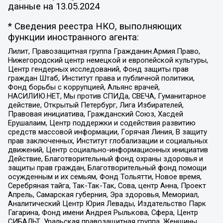
данные на
13.05.2024
* Сведения реестра НКО, выполняющих
функции иностранного агента:
Лилит, Правозащитная группа Гражданин.Армия.Право,
Нижегородский центр немецкой и европейской культуры,
Центр гендерных исследований, Фонд защиты прав
граждан Штаб, Институт права и публичной политики,
Фонд борьбы с коррупцией, Альянс врачей,
НАСИЛИЮ.НЕТ, Мы против СПИДа, СВЕЧА, Гуманитарное
действие, Открытый Петербург, Лига Избирателей,
Правовая инициатива, Гражданский Союз, Хасдей
Ерушалаим, Центр поддержки и содействия развитию
средств массовой информации, Горячая Линия, В защиту
прав заключенных, Институт глобализации и социальных
движений, Центр социально-информационных инициатив
Действие, Благотворительный фонд охраны здоровья и
защиты прав граждан, Благотворительный фонд помощи
осужденным и их семьям, Фонд Тольятти, Новое время,
Серебряная тайга, Так-Так-Так, Сова, центр Анна, Проект
Апрель, Самарская губерния, Эра здоровья, Мемориал,
Аналитический Центр Юрия Левады, Издательство Парк
Гагарина, Фонд имени Андрея Рылькова, Сфера, Центр
СИБАЛЬТ, Уральская правозащитная группа, Женщины