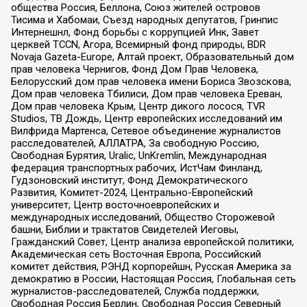
общества Россия, Беллона, Союз жителей островов
Тисима и Хабомаи, Съезд народных депутатов, Гринпис
Интернешнл, Фонд борьбы с коррупцией Инк, Завет
церквей TCCN, Агора, Всемирный фонд природы, BDR
Novaja Gazeta-Europe, Алтай проект, Образовательный дом
прав человека Чернигов, Фонд Дом Прав Человека,
Белорусский дом прав человека имени Бориса Звозскова,
Дом прав человека Тбилиси, Дом прав человека Ереван,
Дом прав человека Крым, Центр дикого лосося, TVR
Studios, ТВ Дождь, Центр европейских исследований им
Вилфрида Мартенса, Сетевое объединение журналистов
расследователей, АЛЛАТРА, За свободную Россию,
Свободная Бурятия, Uralic, UnKremlin, Международная
федерация транспортных рабочих, ИстЧам Финланд,
Гудзоновский институт, Фонд Демократического
Развития, Комитет-2024, Центрально-Европейский
университет, Центр восточноевропейских и
международных исследований, Общество Сторожевой
башни, Библии и трактатов Свидетелей Иеговы,
Гражданский Совет, Центр анализа европейской политики,
Академическая сеть Восточная Европа, Российский
комитет действия, РЭНД корпорейшн, Русская Америка за
демократию в России, Настоящая Россия, Глобальная сеть
журналистов-расследователей, Служба поддержки,
Свободная Россия Берлин, Свободная Россия Северный