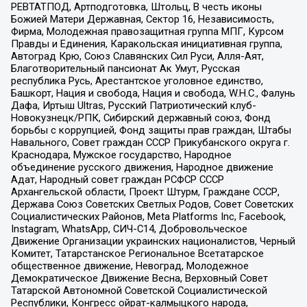
РЕВТАТПОД, Артподготовка, Штольц, В честь иконы
Божией Матери Державная, Сектор 16, Независимость,
Фирма, Молодежная правозащитная группа МПГ, Курсом
Правды и Единения, Каракольская инициативная группа,
Автоград Крю, Союз Славянских Сил Руси, Алля-Аят,
Благотворительный пансионат Ак Умут, Русская
республика Русь, Арестантское уголовное единство,
Башкорт, Нация и свобода, Нация и свобода, W.H.С., Фалунь
Дафа, Иртыш Ultras, Русский Патриотический клуб-
Новокузнецк/РПК, Сибирский державный союз, Фонд
борьбы с коррупцией, Фонд защиты прав граждан, Штабы
Навального, Совет граждан СССР Прикубанского округа г.
Краснодара, Мужское государство, Народное
объединение русского движения, Народное движение
Адат, Народный совет граждан РСФСР СССР
Архангельской области, Проект Штурм, Граждане СССР,
Держава Союз Советских Светлых Родов, Совет Советских
Социалистических Районов, Meta Platforms Inc, Facebook,
Instagram, WhatsApp, СИЧ-С14, Добровольческое
Движение Организации украинских националистов, Черный
Комитет, Татарстанское Региональное Всетатарское
общественное движение, Невоград, Молодежное
Демократическое Движение Весна, Верховный Совет
Татарской Автономной Советской Социалистической
Республики, Конгресс ойрат-калмыцкого народа,