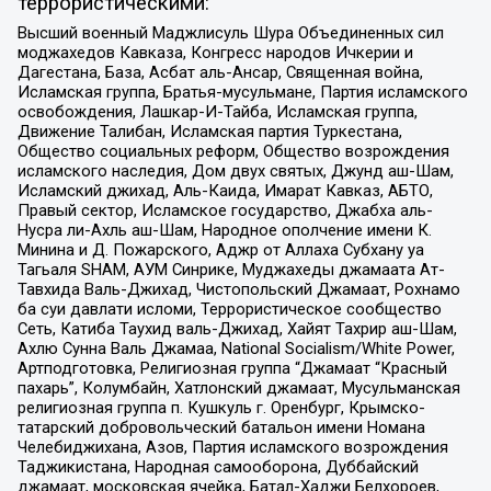
террористическими:
Высший военный Маджлисуль Шура Объединенных сил
моджахедов Кавказа, Конгресс народов Ичкерии и
Дагестана, База, Асбат аль-Ансар, Священная война,
Исламская группа, Братья-мусульмане, Партия исламского
освобождения, Лашкар-И-Тайба, Исламская группа,
Движение Талибан, Исламская партия Туркестана,
Общество социальных реформ, Общество возрождения
исламского наследия, Дом двух святых, Джунд аш-Шам,
Исламский джихад, Аль-Каида, Имарат Кавказ, АБТО,
Правый сектор, Исламское государство, Джабха аль-
Нусра ли-Ахль аш-Шам, Народное ополчение имени К.
Минина и Д. Пожарского, Аджр от Аллаха Субхану уа
Тагьаля SHAM, АУМ Синрике, Муджахеды джамаата Ат-
Тавхида Валь-Джихад, Чистопольский Джамаат, Рохнамо
ба суи давлати исломи, Террористическое сообщество
Сеть, Катиба Таухид валь-Джихад, Хайят Тахрир аш-Шам,
Ахлю Сунна Валь Джамаа, National Socialism/White Power,
Артподготовка, Религиозная группа “Джамаат “Красный
пахарь”, Колумбайн, Хатлонский джамаат, Мусульманская
религиозная группа п. Кушкуль г. Оренбург, Крымско-
татарский добровольческий батальон имени Номана
Челебиджихана, Азов, Партия исламского возрождения
Таджикистана, Народная самооборона, Дуббайский
джамаат, московская ячейка, Батал-Хаджи Белхороев,