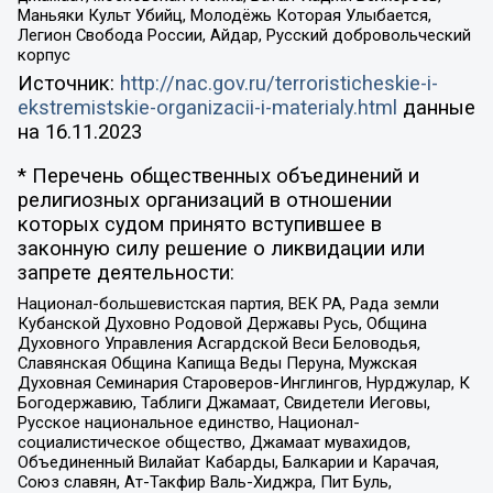
Маньяки Культ Убийц, Молодёжь Которая Улыбается,
Легион Свобода России, Айдар, Русский добровольческий
корпус
Источник:
http://nac.gov.ru/terroristicheskie-i-
ekstremistskie-organizacii-i-materialy.html
данные
на
16.11.2023
* Перечень общественных объединений и
религиозных организаций в отношении
которых судом принято вступившее в
законную силу решение о ликвидации или
запрете деятельности:
Национал-большевистская партия, ВЕК РА, Рада земли
Кубанской Духовно Родовой Державы Русь, Община
Духовного Управления Асгардской Веси Беловодья,
Славянская Община Капища Веды Перуна, Мужская
Духовная Семинария Староверов-Инглингов, Нурджулар, К
Богодержавию, Таблиги Джамаат, Свидетели Иеговы,
Русское национальное единство, Национал-
социалистическое общество, Джамаат мувахидов,
Объединенный Вилайат Кабарды, Балкарии и Карачая,
Союз славян, Ат-Такфир Валь-Хиджра, Пит Буль,