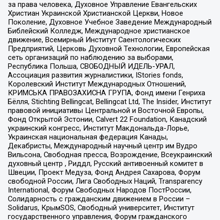
за права человека, Духовное Управление Евангельских
Христиан Украинской Христианской Церкви, Новое
Поколение, Духовное Учебное Заведение Международный
Библейский Колледж, Международное христианское
движение, Всемирный Институт Саентологических
Предприятий, Церковь Духовной Технологии, Европейская
сеть организаций по наблюдению за выборами,
Республика Польша, СВОБОДНЫЙ ИДЕЛЬ-УРАЛ,
Ассоциация развития журналистики, IStories fonds,
Королевский Институт Международных Отношений,
КРИМСЬКА ПРАВОЗАХИСНА ГРУПА, Фонд имени Генриха
Бёлля, Stichting Bellingcat, Bellingcat Ltd, The Insider, Институт
правовой инициативы Центральной и Восточной Европы,
Фонд Открытой Эстонии, Calvert 22 Foundation, Канадский
украинский конгресс, Институт Макдональда-Лорье,
Украинская национальная федерация Канады,
Декабристы, Международный научный центр им Вудро
Вильсона, Свободная пресса, Возрождение, Всеукраинский
духовный центр , Риддл, Русский антивоенный комитет в
Швеции, Проект Медуза, Фонд Андрея Сахарова, Форум
свободной России, Лига Свободных Наций, Transparеncy
International, Форум Свободных Народов ПостРоссии,
Солидарность с гражданским движением в России –
Solidarus, КрымSOS, Свободный университет, Институт
государственного управления, Форум гражданского