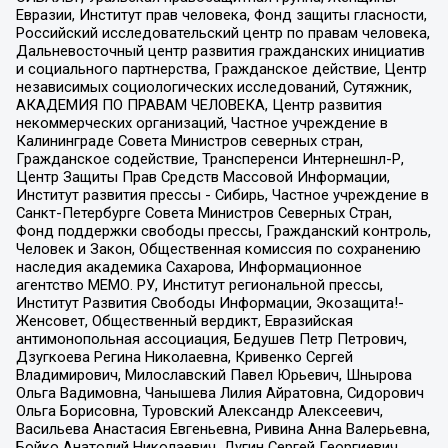
Евразии, Институт прав человека, Фонд защиты гласности,
Российский исследовательский центр по правам человека,
Дальневосточный центр развития гражданских инициатив
и социального партнерства, Гражданское действие, Центр
независимых социологических исследований, Сутяжник,
АКАДЕМИЯ ПО ПРАВАМ ЧЕЛОВЕКА, Центр развития
некоммерческих организаций, Частное учреждение в
Калининграде Совета Министров северных стран,
Гражданское содействие, Трансперенси Интернешнл-Р,
Центр Защиты Прав Средств Массовой Информации,
Институт развития прессы - Сибирь, Частное учреждение в
Санкт-Петербурге Совета Министров Северных Стран,
Фонд поддержки свободы прессы, Гражданский контроль,
Человек и Закон, Общественная комиссия по сохранению
наследия академика Сахарова, Информационное
агентство МЕМО. РУ, Институт региональной прессы,
Институт Развития Свободы Информации, Экозащита!-
Женсовет, Общественный вердикт, Евразийская
антимонопольная ассоциация, Бедушев Петр Петрович,
Дзугкоева Регина Николаевна, Кривенко Сергей
Владимирович, Милославский Павел Юрьевич, Шнырова
Ольга Вадимовна, Чанышева Лилия Айратовна, Сидорович
Ольга Борисовна, Туровский Александр Алексеевич,
Васильева Анастасия Евгеньевна, Ривина Анна Валерьевна,
Бойко Анатолий Николаевич, Дугин Сергей Георгиевич,