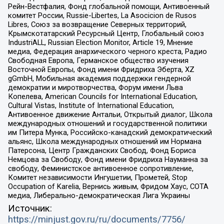
Рейн-Вестфалия, Фонд глобальной помощи, Антивоенный
комитет России, Russie-Libertes, La Asocicion de Rusos
Libres, Союз за возвращение Северных территорий,
Крымскотатарский Ресурсный Центр, Глобальный союз
IndustriALL, Russian Election Monitor, Article 19, Мнение
медиа, Федерация анархического черного креста, Радио
Свободная Европа, Германское общество изучения
Восточной Европы, Фонд имени Фридриха Эберта, XZ
gGmbH, Мобильная академия поддержки гендерной
демократии и миротворчества, Форум имени Льва
Копелева, American Councils for International Education,
Cultural Vistas, Institute of International Education,
Антивоенное движение Антальи, Открытый диалог, Школа
международных отношений и государственной политики
им Питера Мунка, Российско-канадский демократический
альянс, Школа международных отношений им Нормана
Патерсона, Центр Гражданских Свобод, Фонд Бориса
Немцова за Свободу, Фонд имени Фридриха Науманна за
свободу, Феминистское антивоенное сопротивление,
Комитет независимости Ингушетии, Прометей, Stop
Occupation of Karelia, Вернись живым, Фридом Хаус, СОТА
медиа, Либерально-демократическая Лига Украины
Источник:
https://minjust.gov.ru/ru/documents/7756/