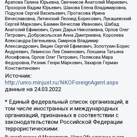
Арапова Галина Юрьевна, Свечников Анатолий Мариевич,
Прохоров Вадим Юрьевич, Шахова Елена Владимировна,
Подузов Сергей Васильевич, Протасова Ирина
Вячеславовна, Литинский Леонид Борисович, Лукашевский
Сергей Маркович, Бахмин Вячеслав Иванович, Шабад
Анатолий Ефимович, Сухих Дарья Николаевна, Орлов Олег
Петрович, Добровольская Анна Дмитриевна, Королева
Александра Евгеньевна, Смирнов Владимир
Александрович, Вицин Сергей Ефимович, Золотухин Борис
Андреевич, Левинсон Лев Семенович, Локшина Татьяна
Иосифовна, Орлов Олег Петрович, Полякова Мара
Федоровна, Резник Генри Маркович, Захаров Герман
Константинович
Источник:
http://unro.minjust.ru/NKOForeignAgent.aspx
данные на
24.03.2022
* Единый федеральный список организаций, в
том числе иностранных и международных
организаций, признанных в соответствии с
законодательством Российской Федерации
террористическими: