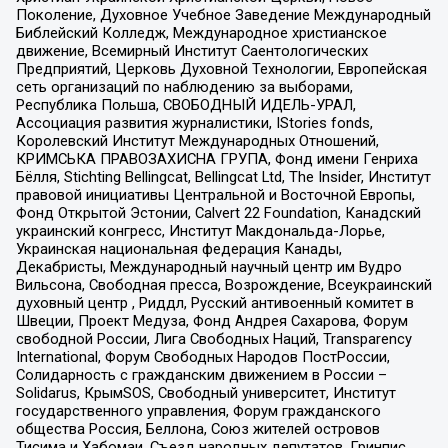
Поколение, Духовное Учебное Заведение Международный
Библейский Колледж, Международное христианское
движение, Всемирный Институт Саентологических
Предприятий, Церковь Духовной Технологии, Европейская
сеть организаций по наблюдению за выборами,
Республика Польша, СВОБОДНЫЙ ИДЕЛЬ-УРАЛ,
Ассоциация развития журналистики, IStories fonds,
Королевский Институт Международных Отношений,
КРИМСЬКА ПРАВОЗАХИСНА ГРУПА, Фонд имени Генриха
Бёлля, Stichting Bellingcat, Bellingcat Ltd, The Insider, Институт
правовой инициативы Центральной и Восточной Европы,
Фонд Открытой Эстонии, Calvert 22 Foundation, Канадский
украинский конгресс, Институт Макдональда-Лорье,
Украинская национальная федерация Канады,
Декабристы, Международный научный центр им Вудро
Вильсона, Свободная пресса, Возрождение, Всеукраинский
духовный центр , Риддл, Русский антивоенный комитет в
Швеции, Проект Медуза, Фонд Андрея Сахарова, Форум
свободной России, Лига Свободных Наций, Transparеncy
International, Форум Свободных Народов ПостРоссии,
Солидарность с гражданским движением в России –
Solidarus, КрымSOS, Свободный университет, Институт
государственного управления, Форум гражданского
общества Россия, Беллона, Союз жителей островов
Тисима и Хабомаи, Съезд народных депутатов, Гринпис