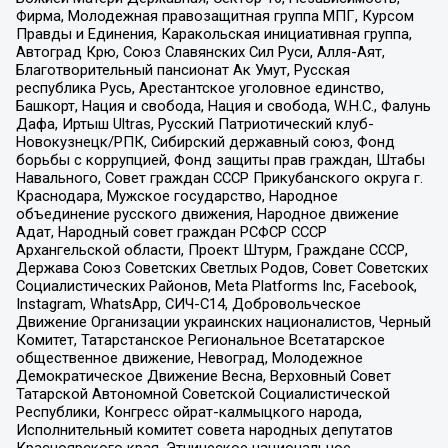
Фирма, Молодежная правозащитная группа МПГ, Курсом
Правды и Единения, Каракольская инициативная группа,
Автоград Крю, Союз Славянских Сил Руси, Алля-Аят,
Благотворительный пансионат Ак Умут, Русская
республика Русь, Арестантское уголовное единство,
Башкорт, Нация и свобода, Нация и свобода, W.H.С., Фалунь
Дафа, Иртыш Ultras, Русский Патриотический клуб-
Новокузнецк/РПК, Сибирский державный союз, Фонд
борьбы с коррупцией, Фонд защиты прав граждан, Штабы
Навального, Совет граждан СССР Прикубанского округа г.
Краснодара, Мужское государство, Народное
объединение русского движения, Народное движение
Адат, Народный совет граждан РСФСР СССР
Архангельской области, Проект Штурм, Граждане СССР,
Держава Союз Советских Светлых Родов, Совет Советских
Социалистических Районов, Meta Platforms Inc, Facebook,
Instagram, WhatsApp, СИЧ-С14, Добровольческое
Движение Организации украинских националистов, Черный
Комитет, Татарстанское Региональное Всетатарское
общественное движение, Невоград, Молодежное
Демократическое Движение Весна, Верховный Совет
Татарской Автономной Советской Социалистической
Республики, Конгресс ойрат-калмыцкого народа,
Исполнительный комитет совета народных депутатов
Красноярского края, Этническое национальное