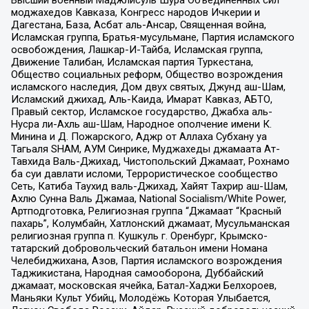
Высший военный Маджлисуль Шура Объединенных сил
моджахедов Кавказа, Конгресс народов Ичкерии и
Дагестана, База, Асбат аль-Ансар, Священная война,
Исламская группа, Братья-мусульмане, Партия исламского
освобождения, Лашкар-И-Тайба, Исламская группа,
Движение Талибан, Исламская партия Туркестана,
Общество социальных реформ, Общество возрождения
исламского наследия, Дом двух святых, Джунд аш-Шам,
Исламский джихад, Аль-Каида, Имарат Кавказ, АБТО,
Правый сектор, Исламское государство, Джабха аль-
Нусра ли-Ахль аш-Шам, Народное ополчение имени К.
Минина и Д. Пожарского, Аджр от Аллаха Субхану уа
Тагьаля SHAM, АУМ Синрике, Муджахеды джамаата Ат-
Тавхида Валь-Джихад, Чистопольский Джамаат, Рохнамо
ба суи давлати исломи, Террористическое сообщество
Сеть, Катиба Таухид валь-Джихад, Хайят Тахрир аш-Шам,
Ахлю Сунна Валь Джамаа, National Socialism/White Power,
Артподготовка, Религиозная группа “Джамаат “Красный
пахарь”, Колумбайн, Хатлонский джамаат, Мусульманская
религиозная группа п. Кушкуль г. Оренбург, Крымско-
татарский добровольческий батальон имени Номана
Челебиджихана, Азов, Партия исламского возрождения
Таджикистана, Народная самооборона, Дуббайский
джамаат, московская ячейка, Батал-Хаджи Белхороев,
Маньяки Культ Убийц, Молодёжь Которая Улыбается,