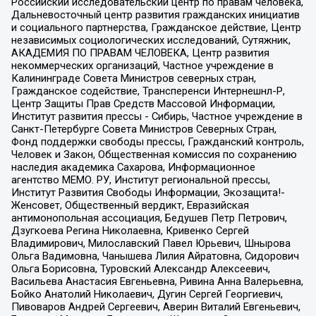
Российский исследовательский центр по правам человека,
Дальневосточный центр развития гражданских инициатив
и социального партнерства, Гражданское действие, Центр
независимых социологических исследований, Сутяжник,
АКАДЕМИЯ ПО ПРАВАМ ЧЕЛОВЕКА, Центр развития
некоммерческих организаций, Частное учреждение в
Калининграде Совета Министров северных стран,
Гражданское содействие, Трансперенси Интернешнл-Р,
Центр Защиты Прав Средств Массовой Информации,
Институт развития прессы - Сибирь, Частное учреждение в
Санкт-Петербурге Совета Министров Северных Стран,
Фонд поддержки свободы прессы, Гражданский контроль,
Человек и Закон, Общественная комиссия по сохранению
наследия академика Сахарова, Информационное
агентство МЕМО. РУ, Институт региональной прессы,
Институт Развития Свободы Информации, Экозащита!-
Женсовет, Общественный вердикт, Евразийская
антимонопольная ассоциация, Бедушев Петр Петрович,
Дзугкоева Регина Николаевна, Кривенко Сергей
Владимирович, Милославский Павел Юрьевич, Шнырова
Ольга Вадимовна, Чанышева Лилия Айратовна, Сидорович
Ольга Борисовна, Туровский Александр Алексеевич,
Васильева Анастасия Евгеньевна, Ривина Анна Валерьевна,
Бойко Анатолий Николаевич, Дугин Сергей Георгиевич,
Пивоваров Андрей Сергеевич, Аверин Виталий Евгеньевич,