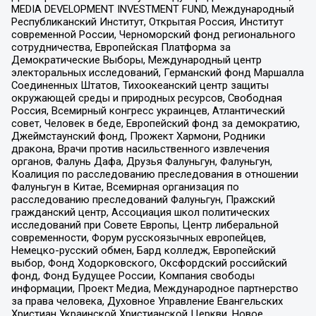
MEDIA DEVELOPMENT INVESTMENT FUND, Международный
Республиканский Институт, Открытая Россия, Институт
современной России, Черноморский фонд регионального
сотрудничества, Европейская Платформа за
Демократические Выборы, Международный центр
электоральных исследований, Германский фонд Маршалла
Соединенных Штатов, Тихоокеанский центр защиты
окружающей среды и природных ресурсов, Свободная
Россия, Всемирный конгресс украинцев, Атлантический
совет, Человек в беде, Европейский фонд за демократию,
Джеймстаунский фонд, Прожект Хармони, Родники
дракона, Врачи против насильственного извлечения
органов, Фалунь Дафа, Друзья Фалуньгун, Фалуньгун,
Коалиция по расследованию преследования в отношении
Фалуньгун в Китае, Всемирная организация по
расследованию преследований Фалуньгун, Пражский
гражданский центр, Ассоциация школ политических
исследований при Совете Европы, Центр либеральной
современности, Форум русскоязычных европейцев,
Немецко-русский обмен, Бард колледж, Европейский
выбор, Фонд Ходорковского, Оксфордский российский
фонд, Фонд Будущее России, Компания свободы
информации, Проект Медиа, Международное партнерство
за права человека, Духовное Управление Евангельских
Христиан Украинской Христианской Церкви, Новое