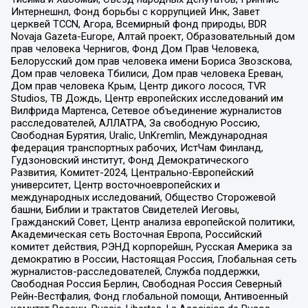
Интернешнл, Фонд борьбы с коррупцией Инк, Завет
церквей TCCN, Агора, Всемирный фонд природы, BDR
Novaja Gazeta-Europe, Алтай проект, Образовательный дом
прав человека Чернигов, Фонд Дом Прав Человека,
Белорусский дом прав человека имени Бориса Звозскова,
Дом прав человека Тбилиси, Дом прав человека Ереван,
Дом прав человека Крым, Центр дикого лосося, TVR
Studios, ТВ Дождь, Центр европейских исследований им
Вилфрида Мартенса, Сетевое объединение журналистов
расследователей, АЛЛАТРА, За свободную Россию,
Свободная Бурятия, Uralic, UnKremlin, Международная
федерация транспортных рабочих, ИстЧам Финланд,
Гудзоновский институт, Фонд Демократического
Развития, Комитет-2024, Центрально-Европейский
университет, Центр восточноевропейских и
международных исследований, Общество Сторожевой
башни, Библии и трактатов Свидетелей Иеговы,
Гражданский Совет, Центр анализа европейской политики,
Академическая сеть Восточная Европа, Российский
комитет действия, РЭНД корпорейшн, Русская Америка за
демократию в России, Настоящая Россия, Глобальная сеть
журналистов-расследователей, Служба поддержки,
Свободная Россия Берлин, Свободная Россия Северный
Рейн-Вестфалия, Фонд глобальной помощи, Антивоенный