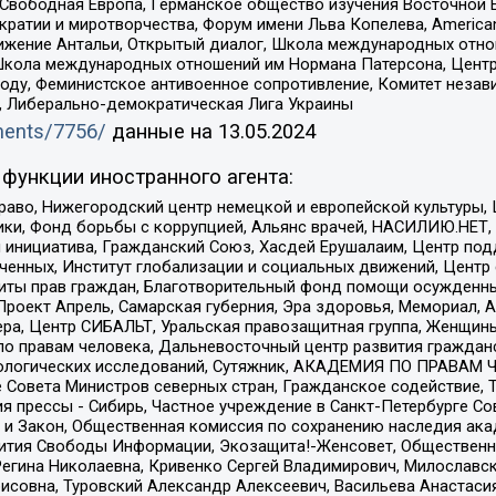
 Свободная Европа, Германское общество изучения Восточной 
и и миротворчества, Форум имени Льва Копелева, American Counci
ое движение Антальи, Открытый диалог, Школа международных отн
Школа международных отношений им Нормана Патерсона, Центр
ду, Феминистское антивоенное сопротивление, Комитет независ
а, Либерально-демократическая Лига Украины
uments/7756/
данные на
13.05.2024
функции иностранного агента:
раво, Нижегородский центр немецкой и европейской культуры,
тики, Фонд борьбы с коррупцией, Альянс врачей, НАСИЛИЮ.НЕТ,
я инициатива, Гражданский Союз, Хасдей Ерушалаим, Центр по
юченных, Институт глобализации и социальных движений, Цент
ты прав граждан, Благотворительный фонд помощи осужденным
а, Проект Апрель, Самарская губерния, Эра здоровья, Мемориал
ера, Центр СИБАЛЬТ, Уральская правозащитная группа, Женщины
по правам человека, Дальневосточный центр развития гражданс
ологических исследований, Сутяжник, АКАДЕМИЯ ПО ПРАВАМ Ч
е Совета Министров северных стран, Гражданское содействие,
я прессы - Сибирь, Частное учреждение в Санкт-Петербурге С
 и Закон, Общественная комиссия по сохранению наследия ак
звития Свободы Информации, Экозащита!-Женсовет, Общественн
Регина Николаевна, Кривенко Сергей Владимирович, Милославс
совна, Туровский Александр Алексеевич, Васильева Анастасия