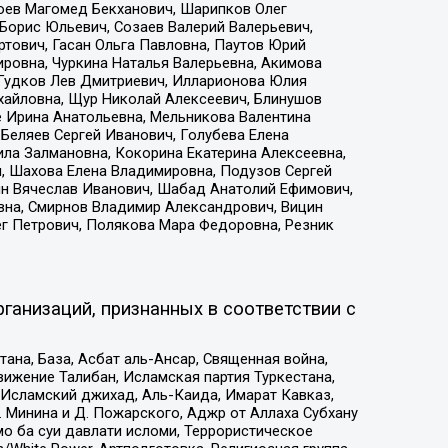
хоев Магомед Бекханович, Шарипков Олег
Борис Юльевич, Созаев Валерий Валерьевич,
тович, Гасан Ольга Павловна, Паутов Юрий
ровна, Чуркина Наталья Валерьевна, Акимова
 Гудков Лев Дмитриевич, Илларионова Юлия
ихайловна, Щур Николай Алексеевич, Блинушов
е Ирина Анатольевна, Мельникова Валентина
Беляев Сергей Иванович, Голубева Елена
ила Залмановна, Кокорина Екатерина Алексеевна,
, Шахова Елена Владимировна, Подузов Сергей
ин Вячеслав Иванович, Шабад Анатолий Ефимович,
вна, Смирнов Владимир Александрович, Вицин
ег Петрович, Полякова Мара Федоровна, Резник
ганизаций, признанных в соответствии с
на, База, Асбат аль-Ансар, Священная война,
ижение Талибан, Исламская партия Туркестана,
Исламский джихад, Аль-Каида, Имарат Кавказ,
 Минина и Д. Пожарского, Аджр от Аллаха Субхану
о ба суи давлати исломи, Террористическое