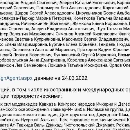
Пивоваров Андрей Сергеевич, Аверин Виталий Евгеньевич, Бара
горий Сергеевич, Пономарев Лев Александрович, Каргалицкий 
ньевна, Щаров Сергей Алексадрович, Цирульников Борис Альбер
ислакова-Паркер Марина Петровна, Кочеткова Татьяна Владими
сандровна, Рачинский Ян Збигневич, Жемкова Елена Борисовна,
лана Сергеевна, Аверин Владимир Анатольевич, Щур Татьяна М
фтер Валентин Михайлович, Симонов Алексей Кириллович, Флиг
женова Светлана Куприяновна, Максимов Сергей Владимирович, 
кс Елена Владимировна, Буртина Елена Юрьевна, Гендель Людм
евна, Свечников Анатолий Мариевич, Прохоров Вадим Юрьевич
инский Леонид Борисович, Лукашевский Сергей Маркович, Бахм
Добровольская Анна Дмитриевна, Королева Александра Евгенье
евинсон Лев Семенович, Локшина Татьяна Иосифовна, Орлов Ол
ignAgent.aspx
данные на
24.03.2022
ций, в том числе иностранных и международных ор
ции террористическими:
ил моджахедов Кавказа, Конгресс народов Ичкерии и Дагеста
ламского освобождения, Лашкар-И-Тайба, Исламская группа, Дв
ения исламского наследия, Дом двух святых, Джунд аш-Шам, 
жабха аль-Нусра ли-Ахль аш-Шам, Народное ополчение имени К.
ата Ат-Тавхида Валь-Джихад, Чистопольский Джамаат, Рохнам