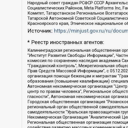
Народный совет граждан РСФСР СССР Архангельск
Социалистических Районов, Meta Platforms Inc, 
Комитет, Татарстанское Региональное Всетатар
Татарской Автономной Советской Социалистическ
Красноярского края, Этническое национальное о
Источник:
https://minjust.gov.ru/ru/doc
* Реестр иностранных агентов:
Калининградская региональная общественная организация "Экозащита!-Женсовет", Фонд содействия защите прав и свобод граждан "Общественный вердикт", Фонд "Институт Развития Свободы Информации", Частное учреждение "Информационное агентство МЕМО. РУ", Региональная общественная организация "Общественная комиссия по сохранению наследия академика Сахарова", Фонд поддержки свободы прессы, Санкт-Петербургская общественная правозащитная организация "Гражданский контроль", Межрегиональная общественная организация "Информационно-просветительский центр "Мемориал", Региональный Фонд "Центр Защиты Прав Средств Массовой Информации", с 05.12.2023 Фонд "Центр Защиты Прав Средств массовой информации", Региональная общественная благотворительная организация помощи беженцам и мигрантам "Гражданское содействие", Негосударственное образовательное учреждение дополнительного профессионального образования (повышение квалификации) специалистов "АКАДЕМИЯ ПО ПРАВАМ ЧЕЛОВЕКА", Свердловская региональная общественная организация "Сутяжник", Автономная некоммерческая организация "Центр независимых социологических исследований", Союз общественных объединений "Российский исследовательский центр по правам человека", Региональное общественное учреждение научно-информационный центр "МЕМОРИАЛ", Некоммерческая организация "Фонд защиты гласности", Автономная некоммерческая организация "Институт прав человека", Городская общественная организация "Екатеринбургское общество "МЕМОРИАЛ", Городская общественная организация "Рязанское историко-просветительское и правозащитное общество "Мемориал" (Рязанский Мемориал), Челябинский региональный орган общественной самодеятельности – женское общественное объединение "Женщины Евразии", Челябинский региональный орган общественной самодеятельности "Уральская правозащитная группа", Фонд содействия защите здоровья и социальной справедливости имени Андрея Рылькова, Автономная Некоммерческая Организация "Аналитический Центр Юрия Левады", Автономная некоммерческая организация социальной поддержки населения "Проект Апрель", Региональная общественная организация помощи женщинам и детям, находящимся в кризисной ситуации "Информационно-методический центр "Анна", Фонд содействия развитию массовых коммуникаций и правовому просвещению "Так-так-Так", Фонд содействия устойчивому развитию "Серебряная тайга", Свердловский региональный общественный фонд социальных проектов "Новое время", "Idel.Реалии", Кавказ.Реалии, Крым.Реалии, Телеканал Настоящее Время, Татаро-башкирская служба Радио Свобода (Azatliq Radiosi), Радио Свободная Европа/Радио Свобода (PCE/PC), "Сибирь.Реалии", "Фактограф", Благотворительный фонд помощи осужденным и их семьям, Автономная некоммерческая организация "Институт глобализации и социальных движений", Фонд "В защиту прав заключенных", Частное учреждение "Центр поддержки и содействия развитию средств массовой информации", Пензенский региональный общественный благотворительный фонд "Гражданский союз", "Север.Реалии", Некоммерческая организация Фонд "Правовая инициатива", 