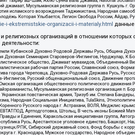
ят Тахрир аш-Шам, Ахлю Сунна Валь Джамаа, National Socialism
ий джамаат, Мусульманская религиозная группа п. Кушкуль г. 
ртия исламского возрождения Таджикистана, Народная самооб
олодёжь Которая Улыбается, Легион Свобода России, Айдар, Р
ie-i-ekstremistskie-organizacii-i-materialy.html
данные
и религиозных организаций в отношении которых 
 деятельности:
земли Кубанской Духовно Родовой Державы Русь, Община Духо
 Духовная Семинария Староверов-Инглингов, Нурджулар, К Бо
листическое общество, Джамаат мувахидов, Объединенный Вил
иалистическая рабочая партия России, Славянский союз, Форма
ива города Череповца, Духовно-Родовая Держава Русь, Русск
-Инглингов, Русский общенациональный союз, Движение против
 Омская организация общественного политического движения Р
йзрахманисты, Мусульманская религиозная организация п. Бо
краинская повстанческая армия, Тризуб им. Степана Бандеры, Бр
зма, Народная Социальная Инициатива, TulaSkins, Этнополитич
оренного Русского народа г. Астрахани, ВОЛЯ, Меджлис крымс
РЕВТАТПОД, Артподготовка, Штольц, В честь иконы Божией Мате
равды и Единения, Каракольская инициативная группа, Автогра
спублика Русь, Арестантское уголовное единство, Башкорт, Наци
окузнецк/РПК, Сибирский державный союз, Фонд борьбы с кор
округа г. Краснодара, Мужское государство, Народное объедин