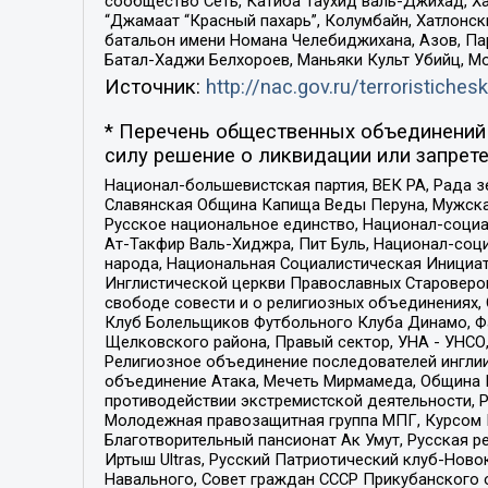
сообщество Сеть, Катиба Таухид валь-Джихад, Хай
“Джамаат “Красный пахарь”, Колумбайн, Хатлонск
батальон имени Номана Челебиджихана, Азов, Па
Батал-Хаджи Белхороев, Маньяки Культ Убийц, М
Источник:
http://nac.gov.ru/terroristichesk
* Перечень общественных объединений 
силу решение о ликвидации или запрете
Национал-большевистская партия, ВЕК РА, Рада 
Славянская Община Капища Веды Перуна, Мужская
Русское национальное единство, Национал-социа
Ат-Такфир Валь-Хиджра, Пит Буль, Национал-соц
народа, Национальная Социалистическая Инициат
Инглистической церкви Православных Староверов
свободе совести и о религиозных объединениях,
Клуб Болельщиков Футбольного Клуба Динамо, Фа
Щелковского района, Правый сектор, УНА - УНСО, У
Религиозное объединение последователей инглии
объединение Атака, Мечеть Мирмамеда, Община К
противодействии экстремистской деятельности, 
Молодежная правозащитная группа МПГ, Курсом П
Благотворительный пансионат Ак Умут, Русская ре
Иртыш Ultras, Русский Патриотический клуб-Нов
Навального, Совет граждан СССР Прикубанского 