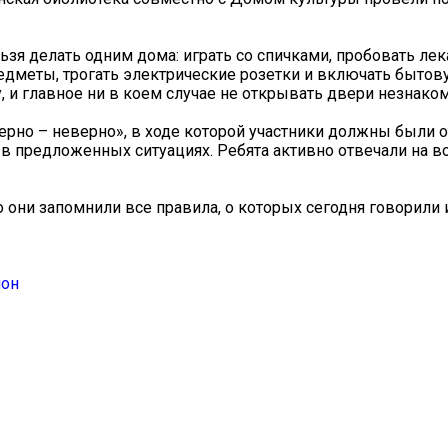
льзя делать одним дома: играть со спичками, пробовать л
едметы, трогать электрические розетки и включать бытову
, и главное ни в коем случае не открывать двери незнак
рно – неверно», в ходе которой участники должны были о
в предложенных ситуациях. Ребята активно отвечали на в
 они запомнили все правила, о которых сегодня говорили 
йон