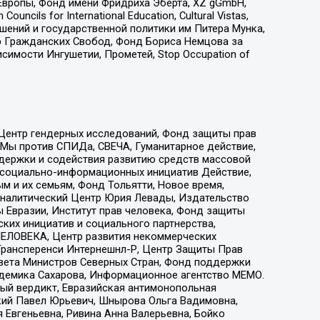
Европы, Фонд имени Фридриха Эберта, XZ gGmbH,
ls for International Education, Cultural Vistas,
ошений и государственной политики им Питера Мунка,
 Гражданских Свобод, Фонд Бориса Немцова за
имости Ингушетии, Прометей, Stop Occupation of
 Центр гендерных исследований, Фонд защиты прав
 Мы против СПИДа, СВЕЧА, Гуманитарное действие,
ддержки и содействия развитию средств массовой
р социально-информационных инициатив Действие,
 и их семьям, Фонд Тольятти, Новое время,
, Аналитический Центр Юрия Левады, Издательство
 Евразии, Институт прав человека, Фонд защиты
ких инициатив и социального партнерства,
ЕЛОВЕКА, Центр развития некоммерческих
 Трансперенси Интернешнл-Р, Центр Защиты Прав
овета Министров Северных Стран, Фонд поддержки
адемика Сахарова, Информационное агентство МЕМО.
ый вердикт, Евразийская антимонопольная
кий Павел Юрьевич, Шнырова Ольга Вадимовна,
 Евгеньевна, Ривина Анна Валерьевна, Бойко