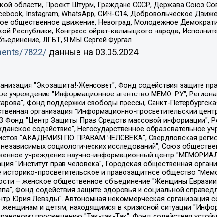
ой области, Проект Штурм, Граждане СССР, Держава Союз Сов
Facebook, Instagram, WhatsApp, СИЧ-С14, Добровольческое Движ
ское общественное движение, Невоград, Молодежное Демократ
ой Республики, Конгресс ойрат-калмыцкого народа, Исполнит
бъединение, ЛГБТ, Я.МЫ Сергей Фургал
uments/7822/
данные на
03.05.2024
Общество с ограниченной ответственностью "Радио Свободная Европа/Радио Свобода", Чешское информационное агентство "MEDIUM-ORIENT", Красноярская региональная общественная организация "Мы против СПИДа", Камалягин Денис Николаевич, Маркелов Сергей Евгеньевич, Пономарев Лев Александрович, Савицкая Людмила Алексеевна, Автономная некоммерческая организация "Центр по работе с проблемой насилия "НАСИЛИЮ.НЕТ", Межрегиональный профессиональный союз работников здравоохранения "Альянс врачей", Юридическое лицо, зарегистрированное в Латвийской Республике, SIA "Medusa Project" (регистрационный номер 40103797863, дата регистрации 10.06.2014), Некоммерческая организация "Фонд по борьбе с коррупцией", Автономная некоммерческая организация "Институт права и публичной политики", Баданин Роман Сергеевич, Гликин Максим Александрович, Железнова Мария Михайловна, Лукьянова Юлия Сергеевна, Маетная Елизавета Витальевна, Маняхин Петр Борисович, Чуракова Ольга Владимировна, Ярош Юлия Петровна, Юридическое лицо "The Insider SIA", зарегистрированное в Риге, Латвийская Республика (дата регистрации 26.06.2015), являющееся администратором доменного имени интернет-издания "The Insider SIA", https://theins.ru, Постернак Алексей Евгеньевич, Рубин Михаил Аркадьевич, Анин Роман Александрович, Юридическое лицо Istories fonds, зарегистрированное в Латвийской Республике (регистрационный номер 50008295751, дата регистрации 24.02.2020), Великовский Дмитрий Александрович, Долинина Ирина Николаевна, Мароховская Алеся Алексеевна, Шлейнов Роман Юрьевич, Шмагун Олеся Валентиновна, Общество с ограниченной ответственностью "Альтаир 2021", Общество с ограниченной ответственностью "Вега 2021", Общество с ограниченной ответственностью "Главный редактор 2021", Общество с ограниченной ответственностью "Ромашки монолит", Важенков Артем Валерьевич, Ивановская областная общественная организация "Центр гендерных исследований", Гурман Юрий Альбертович, Медиапроект "ОВД-Инфо", Егоров Владимир Владимирович, Жилинский Владимир Александрович, Общество с ограниченной ответственностью "ЗП", Иванова София Юрьевна, Карезина Инна Павловна, Кильтау Екатерина Викторовна, Петров Алексей Викторович, Пискунов Сергей Евгеньевич, Смирнов Сергей Сергеевич, Тихонов Михаил Сергеевич, Общество с ограниченной ответственностью "ЖУРНАЛИСТ-ИНОСТРАННЫЙ АГЕНТ", Арапова Галина Юрьевна, Вольтская Татьяна Анатольевна, Американская компания "Mason G.E.S. Anonymous Foundation" (США), являющаяся владельцем интернет-издания https://mnews.world/, Компания "Stichting Bellingcat", зарегистрированная в Нидерландах (дата регистрации 11.07.2018), Захаров Андрей Вячеславович, Клепиковская Екатерина Дмитриевна, Общество с ограниченной ответственностью "МЕМО", Перл Роман Александрович, Симонов Евгений Алексеевич, Соловьева Елена Анатольевна, Сотников Даниил Владимирович, Сурначева Елизавета Дмитриевна, Автономная некоммерческая организация по защите прав человека и информированию населения "Якутия – Наше Мнение", Общество с ограниченной ответственностью "Москоу диджитал медиа", с 26.01.2023 Общество с ограниченной ответственностью "Чайка Белые сады", Ветошкина Валерия Валерьевна, Заговора Максим Александрович, Межрегиональное общественное движение "Российская ЛГБТ - сеть", Оленичев Максим Владимирович, Павлов Иван Юрьевич, Скворцова Елена Сергеевна, Общество с ограниченной ответственностью "Как бы инагент", Кочетков Игорь Викторович, Общество с ограниченной ответственностью "Честные выборы", Еланчик Олег Александрович, Общество с ограниченной ответственностью "Нобелевский призыв", Гималова Регина Эмилевна, Григорьев Андрей Валерьевич, Григорьева Алина Александровна, Ассоциация по содействию защите прав призывников, альтернативнослужащих и военнослужащих "Правозащитная группа "Гражданин.Армия.Право", Хисамова Регина Фаритовна, Автономная некоммерческая организация по реализа