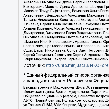
Анатолий Николаевич, Дугин Сергей Георгиевич, 
Викторович, Мошель Ирина Ароновна, Шведов Гри
Исламов Тимур Рифгатович, Романова Ольга Евге
Анатольевич, Верховский Александр Маркович, П
Татьяна Николаевна, Золотарева Екатерина Алек
Юрьевна, Саранг Анна Васильевна, Захарова Свет
Андрей Юрьевич, Мосин Алексей Геннадьевич, Ге
Дмитриевна, Вититинова Елена Владимировна, Ба
Николаевна, Ганнушкина Светлана Алексеевна, За
Шуманов Илья Вячеславович, Арапова Галина Юрь
Васильевич, Протасова Ирина Вячеславовна, Лит
Сухих Дарья Николаевна, Орлов Олег Петрович, 
Сергей Ефимович, Золотухин Борис Андреевич, Л
Генри Маркович, Захаров Герман Константинович
Источник:
http://unro.minjust.ru/NKOFore
* Единый федеральный список организа
законодательством Российской Федера
Высший военный Маджлисуль Шура Объединенных с
Исламская группа, Братья-мусульмане, Партия ис
Общество социальных реформ, Общество возрожд
АБТО, Правый сектор, Исламское государство, Д
уа Тагьаля SHAM, АУМ Синрике, Муджахеды джама