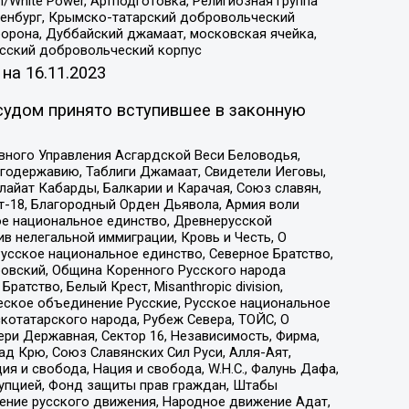
/White Power, Артподготовка, Религиозная группа
Оренбург, Крымско-татарский добровольческий
орона, Дуббайский джамаат, московская ячейка,
усский добровольческий корпус
 на
16.11.2023
судом принято вступившее в законную
вного Управления Асгардской Веси Беловодья,
годержавию, Таблиги Джамаат, Свидетели Иеговы,
айат Кабарды, Балкарии и Карачая, Союз славян,
т-18, Благородный Орден Дьявола, Армия воли
ое национальное единство, Древнерусской
 нелегальной иммиграции, Кровь и Честь, О
усское национальное единство, Северное Братство,
ровский, Община Коренного Русского народа
атство, Белый Крест, Misanthropic division,
еское объединение Русские, Русское национальное
котатарского народа, Рубеж Севера, ТОЙС, О
ри Державная, Сектор 16, Независимость, Фирма,
д Крю, Союз Славянских Сил Руси, Алля-Аят,
я и свобода, Нация и свобода, W.H.С., Фалунь Дафа,
рупцией, Фонд защиты прав граждан, Штабы
ение русского движения, Народное движение Адат,