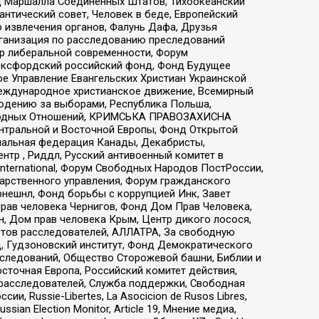
 Маршалла Соединенных Штатов, Тихоокеанский
нтический совет, Человек в беде, Европейский
 извлечения органов, Фалунь Дафа, Друзья
рганизация по расследованию преследований
тр либеральной современности, Форум
 Оксфордский российский фонд, Фонд Будущее
е Управление Евангельских Христиан Украинской
еждународное христианское движение, Всемирный
людению за выборами, Республика Польша,
народных Отношений, КРИМСЬКА ПРАВОЗАХИСНА
ы Центральной и Восточной Европы, Фонд Открытой
иональная федерация Канады, Декабристы,
тр , Риддл, Русский антивоенный комитет в
nternational, Форум Свободных Народов ПостРоссии,
дарственного управления, Форум гражданского
рнешнл, Фонд борьбы с коррупцией Инк, Завет
прав человека Чернигов, Фонд Дом Прав Человека,
н, Дом прав человека Крым, Центр дикого лосося,
стов расследователей, АЛЛАТРА, За свободную
д, Гудзоновский институт, Фонд Демократического
сследований, Общество Сторожевой башни, Библии и
сточная Европа, Российский комитет действия,
-расследователей, Служба поддержки, Свободная
 Russie-Libertes, La Asocicion de Rusos Libres,
an Election Monitor, Article 19, Мнение медиа,