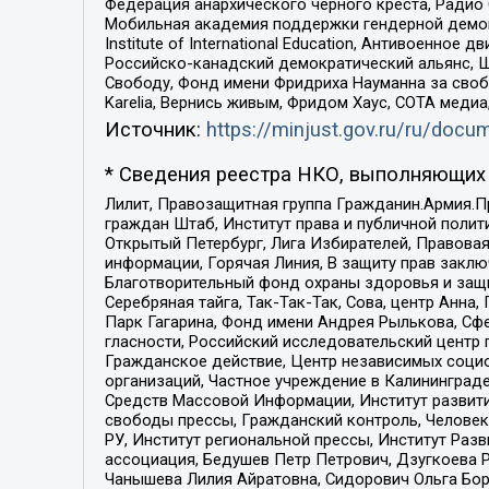
Федерация анархического черного креста, Радио
Мобильная академия поддержки гендерной демократи
Institute of International Education, Антивоенн
Российско-канадский демократический альянс, 
Свободу, Фонд имени Фридриха Науманна за свобо
Karelia, Вернись живым, Фридом Хаус, СОТА меди
Источник:
https://minjust.gov.ru/ru/doc
* Сведения реестра НКО, выполняющих 
Лилит, Правозащитная группа Гражданин.Армия.П
граждан Штаб, Институт права и публичной поли
Открытый Петербург, Лига Избирателей, Правова
информации, Горячая Линия, В защиту прав закл
Благотворительный фонд охраны здоровья и защи
Серебряная тайга, Так-Так-Так, Сова, центр Анн
Парк Гагарина, Фонд имени Андрея Рылькова, Сф
гласности, Российский исследовательский центр 
Гражданское действие, Центр независимых соци
организаций, Частное учреждение в Калининград
Средств Массовой Информации, Институт развити
свободы прессы, Гражданский контроль, Человек
РУ, Институт региональной прессы, Институт Ра
ассоциация, Бедушев Петр Петрович, Дзугкоева 
Чанышева Лилия Айратовна, Сидорович Ольга Бори