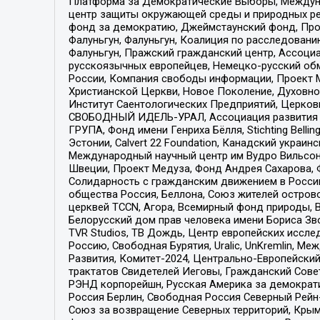
Платформа за Демократические Выборы, Междуна
центр защиты окружающей среды и природных ресу
фонд за демократию, Джеймстаунский фонд, Прож
Фалуньгун, Фалуньгун, Коалиция по расследован
Фалуньгун, Пражский гражданский центр, Ассоци
русскоязычных европейцев, Немецко-русский об
России, Компания свободы информации, Проект М
Христианской Церкви, Новое Поколение, Духовн
Институт Саентологических Предприятий, Церков
СВОБОДНЫЙ ИДЕЛЬ-УРАЛ, Ассоциация развития ж
ГРУПА, Фонд имени Генриха Бёлля, Stichting Bellin
Эстонии, Calvert 22 Foundation, Канадский укра
Международный научный центр им Вудро Вильсона
Швеции, Проект Медуза, Фонд Андрея Сахарова, Ф
Солидарность с гражданским движением в России 
общества Россия, Беллона, Союз жителей острово
церквей TCCN, Агора, Всемирный фонд природы, B
Белорусский дом прав человека имени Бориса Зво
TVR Studios, ТВ Дождь, Центр европейских иссл
Россию, Свободная Бурятия, Uralic, UnKremlin, 
Развития, Комитет-2024, Центрально-Европейски
трактатов Свидетелей Иеговы, Гражданский Совет
РЭНД корпорейшн, Русская Америка за демократи
Россия Берлин, Свободная Россия Северный Рейн-В
Союз за возвращение Северных территорий, Крымско