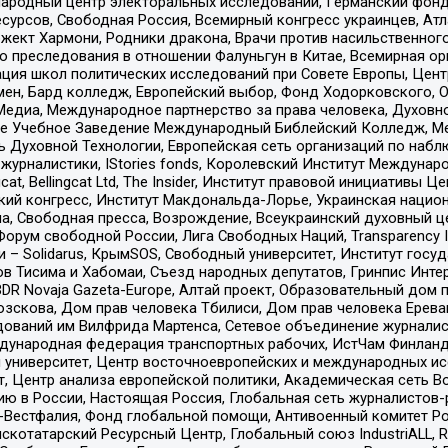
родный центр электоральных исследований, Германский фонд
рсов, Свободная Россия, Всемирный конгресс украинцев, Атла
ект Хармони, Родники дракона, Врачи против насильственного
ию преследования в отношении Фалуньгун в Китае, Всемирная о
ация школ политических исследований при Совете Европы, Цен
мен, Бард колледж, Европейский выбор, Фонд Ходорковского,
едиа, Международное партнерство за права человека, Духовно
ое Учебное Заведение Международный Библейский Колледж, М
ь Духовной Технологии, Европейская сеть организаций по наб
урналистики, IStories fonds, Королевский Институт Между
gcat, Bellingcat Ltd, The Insider, Институт правовой инициатив
инский конгресс, Институт Макдональда-Лорье, Украинская нац
, Свободная пресса, Возрождение, Всеукраинский духовный цен
орум свободной России, Лига Свободных Наций, Transparеncy I
– Solidarus, КрымSOS, Свободный университет, Институт госу
в Тисима и Хабомаи, Съезд народных депутатов, Гринпис Инте
DR Novaja Gazeta-Europe, Алтай проект, Образовательный дом 
зскова, Дом прав человека Тбилиси, Дом прав человека Ерева
едований им Вилфрида Мартенса, Сетевое объединение журнали
Международная федерация транспортных рабочих, ИстЧам Финлан
й университет, Центр восточноевропейских и международных и
, Центр анализа европейской политики, Академическая сеть Во
ю в России, Настоящая Россия, Глобальная сеть журналистов
естфалия, Фонд глобальной помощи, Антивоенный комитет России,
татарский Ресурсный Центр, Глобальный союз IndustriALL, Russi