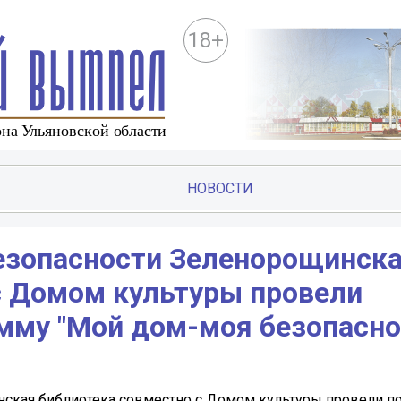
18+
НОВОСТИ
безопасности Зеленорощинск
с Домом культуры провели
мму "Мой дом-моя безопасно
нская библиотека совместно с Домом культуры провели п