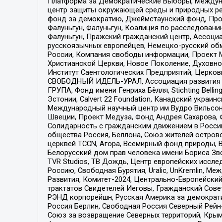
Платформа за Демократические Выборы, Междуна
центр защиты окружающей среды и природных ресу
фонд за демократию, Джеймстаунский фонд, Прож
Фалуньгун, Фалуньгун, Коалиция по расследован
Фалуньгун, Пражский гражданский центр, Ассоци
русскоязычных европейцев, Немецко-русский об
России, Компания свободы информации, Проект М
Христианской Церкви, Новое Поколение, Духовн
Институт Саентологических Предприятий, Церков
СВОБОДНЫЙ ИДЕЛЬ-УРАЛ, Ассоциация развития ж
ГРУПА, Фонд имени Генриха Бёлля, Stichting Bellin
Эстонии, Calvert 22 Foundation, Канадский укра
Международный научный центр им Вудро Вильсона
Швеции, Проект Медуза, Фонд Андрея Сахарова, Ф
Солидарность с гражданским движением в России 
общества Россия, Беллона, Союз жителей острово
церквей TCCN, Агора, Всемирный фонд природы, B
Белорусский дом прав человека имени Бориса Зво
TVR Studios, ТВ Дождь, Центр европейских иссл
Россию, Свободная Бурятия, Uralic, UnKremlin, 
Развития, Комитет-2024, Центрально-Европейски
трактатов Свидетелей Иеговы, Гражданский Совет
РЭНД корпорейшн, Русская Америка за демократи
Россия Берлин, Свободная Россия Северный Рейн-В
Союз за возвращение Северных территорий, Крымско