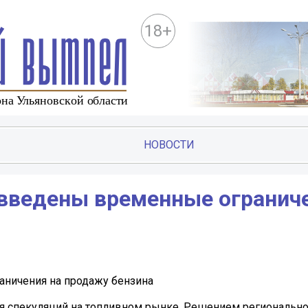
18+
НОВОСТИ
 введены временные огранич
аничения на продажу бензина
ия спекуляций на топливном рынке. Решением регионально