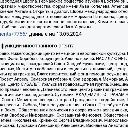
 Свободная Европа, Германское общество изучения Восточной 
и и миротворчества, Форум имени Льва Копелева, American Counci
ое движение Антальи, Открытый диалог, Школа международных отн
Школа международных отношений им Нормана Патерсона, Центр
ду, Феминистское антивоенное сопротивление, Комитет независ
а, Либерально-демократическая Лига Украины
uments/7756/
данные на
13.05.2024
функции иностранного агента:
раво, Нижегородский центр немецкой и европейской культуры,
тики, Фонд борьбы с коррупцией, Альянс врачей, НАСИЛИЮ.НЕТ,
я инициатива, Гражданский Союз, Хасдей Ерушалаим, Центр по
юченных, Институт глобализации и социальных движений, Цент
ты прав граждан, Благотворительный фонд помощи осужденным
а, Проект Апрель, Самарская губерния, Эра здоровья, Мемориал
ера, Центр СИБАЛЬТ, Уральская правозащитная группа, Женщины
по правам человека, Дальневосточный центр развития гражданс
ологических исследований, Сутяжник, АКАДЕМИЯ ПО ПРАВАМ Ч
е Совета Министров северных стран, Гражданское содействие,
я прессы - Сибирь, Частное учреждение в Санкт-Петербурге С
 и Закон, Общественная комиссия по сохранению наследия ак
звития Свободы Информации, Экозащита!-Женсовет, Общественн
Регина Николаевна, Кривенко Сергей Владимирович, Милославс
совна, Туровский Александр Алексеевич, Васильева Анастасия