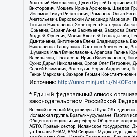
Анатолий Николаевич, Дугин Сергей Георгиевич, 
Викторович, Мошель Ирина Ароновна, Шведов Гри
Исламов Тимур Рифгатович, Романова Ольга Евге
Анатольевич, Верховский Александр Маркович, П
Татьяна Николаевна, Золотарева Екатерина Алек
Юрьевна, Саранг Анна Васильевна, Захарова Свет
Андрей Юрьевич, Мосин Алексей Геннадьевич, Ге
Дмитриевна, Вититинова Елена Владимировна, Ба
Николаевна, Ганнушкина Светлана Алексеевна, За
Шуманов Илья Вячеславович, Арапова Галина Юрь
Васильевич, Протасова Ирина Вячеславовна, Лит
Сухих Дарья Николаевна, Орлов Олег Петрович, 
Сергей Ефимович, Золотухин Борис Андреевич, Л
Генри Маркович, Захаров Герман Константинович
Источник:
http://unro.minjust.ru/NKOFore
* Единый федеральный список организа
законодательством Российской Федера
Высший военный Маджлисуль Шура Объединенных с
Исламская группа, Братья-мусульмане, Партия ис
Общество социальных реформ, Общество возрожд
АБТО, Правый сектор, Исламское государство, Д
уа Тагьаля SHAM, АУМ Синрике, Муджахеды джама