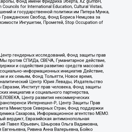
Европы, Фонд имени Фридриха Эберта, XZ gGmbH,
ls for International Education, Cultural Vistas,
ошений и государственной политики им Питера Мунка,
 Гражданских Свобод, Фонд Бориса Немцова за
имости Ингушетии, Прометей, Stop Occupation of
 Центр гендерных исследований, Фонд защиты прав
 Мы против СПИДа, СВЕЧА, Гуманитарное действие,
ддержки и содействия развитию средств массовой
р социально-информационных инициатив Действие,
 и их семьям, Фонд Тольятти, Новое время,
, Аналитический Центр Юрия Левады, Издательство
 Евразии, Институт прав человека, Фонд защиты
ких инициатив и социального партнерства,
ЕЛОВЕКА, Центр развития некоммерческих
 Трансперенси Интернешнл-Р, Центр Защиты Прав
овета Министров Северных Стран, Фонд поддержки
адемика Сахарова, Информационное агентство МЕМО.
ый вердикт, Евразийская антимонопольная
кий Павел Юрьевич, Шнырова Ольга Вадимовна,
 Евгеньевна, Ривина Анна Валерьевна, Бойко