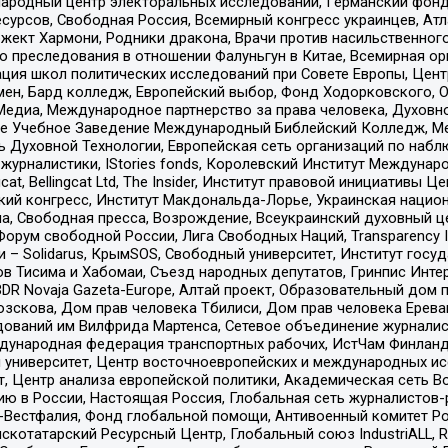
родный центр электоральных исследований, Германский фонд
рсов, Свободная Россия, Всемирный конгресс украинцев, Атла
ект Хармони, Родники дракона, Врачи против насильственного
ию преследования в отношении Фалуньгун в Китае, Всемирная о
ация школ политических исследований при Совете Европы, Цен
мен, Бард колледж, Европейский выбор, Фонд Ходорковского,
едиа, Международное партнерство за права человека, Духовно
ое Учебное Заведение Международный Библейский Колледж, М
ь Духовной Технологии, Европейская сеть организаций по наб
урналистики, IStories fonds, Королевский Институт Между
gcat, Bellingcat Ltd, The Insider, Институт правовой инициатив
инский конгресс, Институт Макдональда-Лорье, Украинская нац
, Свободная пресса, Возрождение, Всеукраинский духовный цен
орум свободной России, Лига Свободных Наций, Transparеncy I
– Solidarus, КрымSOS, Свободный университет, Институт госу
в Тисима и Хабомаи, Съезд народных депутатов, Гринпис Инте
DR Novaja Gazeta-Europe, Алтай проект, Образовательный дом 
зскова, Дом прав человека Тбилиси, Дом прав человека Ерева
едований им Вилфрида Мартенса, Сетевое объединение журнали
Международная федерация транспортных рабочих, ИстЧам Финлан
й университет, Центр восточноевропейских и международных и
, Центр анализа европейской политики, Академическая сеть Во
ю в России, Настоящая Россия, Глобальная сеть журналистов
естфалия, Фонд глобальной помощи, Антивоенный комитет России,
татарский Ресурсный Центр, Глобальный союз IndustriALL, Russi