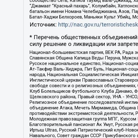
сообщество Сеть, Катиба Таухид валь-Джихад, Хай
“Джамаат “Красный пахарь”, Колумбайн, Хатлонск
батальон имени Номана Челебиджихана, Азов, Па
Батал-Хаджи Белхороев, Маньяки Культ Убийц, М
Источник:
http://nac.gov.ru/terroristichesk
* Перечень общественных объединений 
силу решение о ликвидации или запрете
Национал-большевистская партия, ВЕК РА, Рада 
Славянская Община Капища Веды Перуна, Мужская
Русское национальное единство, Национал-социа
Ат-Такфир Валь-Хиджра, Пит Буль, Национал-соц
народа, Национальная Социалистическая Инициат
Инглистической церкви Православных Староверов
свободе совести и о религиозных объединениях,
Клуб Болельщиков Футбольного Клуба Динамо, Фа
Щелковского района, Правый сектор, УНА - УНСО, У
Религиозное объединение последователей инглии
объединение Атака, Мечеть Мирмамеда, Община К
противодействии экстремистской деятельности, 
Молодежная правозащитная группа МПГ, Курсом П
Благотворительный пансионат Ак Умут, Русская ре
Иртыш Ultras, Русский Патриотический клуб-Нов
Навального, Совет граждан СССР Прикубанского 