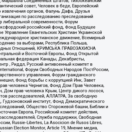
 Маршалла Соединенных Штатов, Тихоокеанский
нтический совет, Человек в беде, Европейский
 извлечения органов, Фалунь Дафа, Друзья
рганизация по расследованию преследований
тр либеральной современности, Форум
 Оксфордский российский фонд, Фонд Будущее
е Управление Евангельских Христиан Украинской
еждународное христианское движение, Всемирный
людению за выборами, Республика Польша,
народных Отношений, КРИМСЬКА ПРАВОЗАХИСНА
ы Центральной и Восточной Европы, Фонд Открытой
иональная федерация Канады, Декабристы,
тр , Риддл, Русский антивоенный комитет в
nternational, Форум Свободных Народов ПостРоссии,
дарственного управления, Форум гражданского
рнешнл, Фонд борьбы с коррупцией Инк, Завет
прав человека Чернигов, Фонд Дом Прав Человека,
н, Дом прав человека Крым, Центр дикого лосося,
стов расследователей, АЛЛАТРА, За свободную
д, Гудзоновский институт, Фонд Демократического
сследований, Общество Сторожевой башни, Библии и
сточная Европа, Российский комитет действия,
-расследователей, Служба поддержки, Свободная
 Russie-Libertes, La Asocicion de Rusos Libres,
an Election Monitor, Article 19, Мнение медиа,