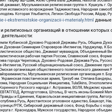
ят Тахрир аш-Шам, Ахлю Сунна Валь Джамаа, National Socialism
ий джамаат, Мусульманская религиозная группа п. Кушкуль г. 
ртия исламского возрождения Таджикистана, Народная самооб
олодёжь Которая Улыбается, Легион Свобода России, Айдар, Р
ie-i-ekstremistskie-organizacii-i-materialy.html
данные
и религиозных организаций в отношении которых 
 деятельности:
земли Кубанской Духовно Родовой Державы Русь, Община Духо
 Духовная Семинария Староверов-Инглингов, Нурджулар, К Бо
листическое общество, Джамаат мувахидов, Объединенный Вил
иалистическая рабочая партия России, Славянский союз, Форма
ива города Череповца, Духовно-Родовая Держава Русь, Русск
-Инглингов, Русский общенациональный союз, Движение против
 Омская организация общественного политического движения Р
йзрахманисты, Мусульманская религиозная организация п. Бо
краинская повстанческая армия, Тризуб им. Степана Бандеры, Бр
зма, Народная Социальная Инициатива, TulaSkins, Этнополитич
оренного Русского народа г. Астрахани, ВОЛЯ, Меджлис крымс
РЕВТАТПОД, Артподготовка, Штольц, В честь иконы Божией Мате
равды и Единения, Каракольская инициативная группа, Автогра
спублика Русь, Арестантское уголовное единство, Башкорт, Наци
окузнецк/РПК, Сибирский державный союз, Фонд борьбы с кор
округа г. Краснодара, Мужское государство, Народное объедин