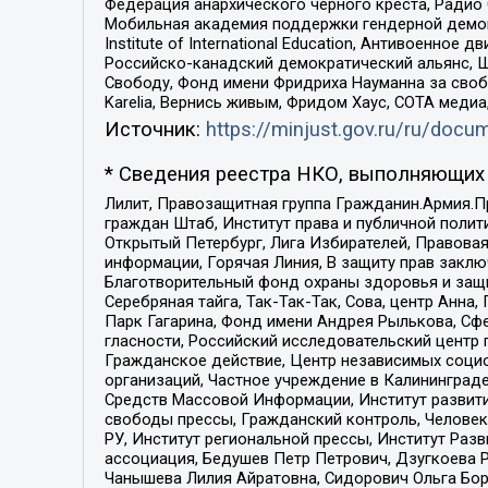
Федерация анархического черного креста, Радио
Мобильная академия поддержки гендерной демократи
Institute of International Education, Антивоенн
Российско-канадский демократический альянс, 
Свободу, Фонд имени Фридриха Науманна за свобо
Karelia, Вернись живым, Фридом Хаус, СОТА меди
Источник:
https://minjust.gov.ru/ru/doc
* Сведения реестра НКО, выполняющих 
Лилит, Правозащитная группа Гражданин.Армия.П
граждан Штаб, Институт права и публичной поли
Открытый Петербург, Лига Избирателей, Правова
информации, Горячая Линия, В защиту прав закл
Благотворительный фонд охраны здоровья и защи
Серебряная тайга, Так-Так-Так, Сова, центр Анн
Парк Гагарина, Фонд имени Андрея Рылькова, Сф
гласности, Российский исследовательский центр 
Гражданское действие, Центр независимых соци
организаций, Частное учреждение в Калининград
Средств Массовой Информации, Институт развити
свободы прессы, Гражданский контроль, Человек
РУ, Институт региональной прессы, Институт Ра
ассоциация, Бедушев Петр Петрович, Дзугкоева 
Чанышева Лилия Айратовна, Сидорович Ольга Бори