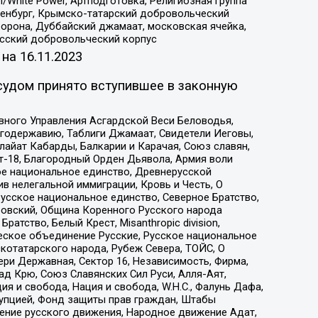
/White Power, Артподготовка, Религиозная группа
Оренбург, Крымско-татарский добровольческий
орона, Дуббайский джамаат, московская ячейка,
усский добровольческий корпус
 на
16.11.2023
судом принято вступившее в законную
вного Управления Асгардской Веси Беловодья,
годержавию, Таблиги Джамаат, Свидетели Иеговы,
айат Кабарды, Балкарии и Карачая, Союз славян,
т-18, Благородный Орден Дьявола, Армия воли
ое национальное единство, Древнерусской
 нелегальной иммиграции, Кровь и Честь, О
усское национальное единство, Северное Братство,
ровский, Община Коренного Русского народа
атство, Белый Крест, Misanthropic division,
еское объединение Русские, Русское национальное
котатарского народа, Рубеж Севера, ТОЙС, О
ри Державная, Сектор 16, Независимость, Фирма,
д Крю, Союз Славянских Сил Руси, Алля-Аят,
я и свобода, Нация и свобода, W.H.С., Фалунь Дафа,
рупцией, Фонд защиты прав граждан, Штабы
ение русского движения, Народное движение Адат,