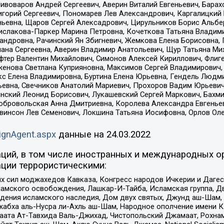
Пивоваров Андрей Сергеевич, Аверин Виталий Евгеньевич, Бара
горий Сергеевич, Пономарев Лев Александрович, Каргалицкий 
ньевна, Щаров Сергей Алексадрович, Цирульников Борис Альбер
ислакова-Паркер Марина Петровна, Кочеткова Татьяна Владими
сандровна, Рачинский Ян Збигневич, Жемкова Елена Борисовна,
лана Сергеевна, Аверин Владимир Анатольевич, Щур Татьяна М
фтер Валентин Михайлович, Симонов Алексей Кириллович, Флиг
женова Светлана Куприяновна, Максимов Сергей Владимирович, 
кс Елена Владимировна, Буртина Елена Юрьевна, Гендель Людм
евна, Свечников Анатолий Мариевич, Прохоров Вадим Юрьевич
инский Леонид Борисович, Лукашевский Сергей Маркович, Бахм
Добровольская Анна Дмитриевна, Королева Александра Евгенье
евинсон Лев Семенович, Локшина Татьяна Иосифовна, Орлов Ол
ignAgent.aspx
данные на
24.03.2022
ций, в том числе иностранных и международных ор
ции террористическими:
ил моджахедов Кавказа, Конгресс народов Ичкерии и Дагеста
ламского освобождения, Лашкар-И-Тайба, Исламская группа, Дв
ения исламского наследия, Дом двух святых, Джунд аш-Шам, 
жабха аль-Нусра ли-Ахль аш-Шам, Народное ополчение имени К.
ата Ат-Тавхида Валь-Джихад, Чистопольский Джамаат, Рохнам