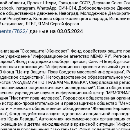
ой области, Проект Штурм, Граждане СССР, Держава Союз Сов
Facebook, Instagram, WhatsApp, СИЧ-С14, Добровольческое Движ
ское общественное движение, Невоград, Молодежное Демократ
ой Республики, Конгресс ойрат-калмыцкого народа, Исполнит
бъединение, ЛГБТ, Я.МЫ Сергей Фургал
uments/7822/
данные на
03.05.2024
Общество с ограниченной ответственностью "Радио Свободная Европа/Радио Свобода", Чешское информационное агентство "MEDIUM-ORIENT", Красноярская региональная общественная организация "Мы против СПИДа", Камалягин Денис Николаевич, Маркелов Сергей Евгеньевич, Пономарев Лев Александрович, Савицкая Людмила Алексеевна, Автономная некоммерческая организация "Центр по работе с проблемой насилия "НАСИЛИЮ.НЕТ", Межрегиональный профессиональный союз работников здравоохранения "Альянс врачей", Юридическое лицо, зарегистрированное в Латвийской Республике, SIA "Medusa Project" (регистрационный номер 40103797863, дата регистрации 10.06.2014), Некоммерческая организация "Фонд по борьбе с коррупцией", Автономная некоммерческая организация "Институт права и публичной политики", Баданин Роман Сергеевич, Гликин Максим Александрович, Железнова Мария Михайловна, Лукьянова Юлия Сергеевна, Маетная Елизавета Витальевна, Маняхин Петр Борисович, Чуракова Ольга Владимировна, Ярош Юлия Петровна, Юридическое лицо "The Insider SIA", зарегистрированное в Риге, Латвийская Республика (дата регистрации 26.06.2015), являющееся администратором доменного имени интернет-издания "The Insider SIA", https://theins.ru, Постернак Алексей Евгеньевич, Рубин Михаил Аркадьевич, Анин Роман Александрович, Юридическое лицо Istories fonds, зарегистрированное в Латвийской Республике (регистрационный номер 50008295751, дата регистрации 24.02.2020), Великовский Дмитрий Александрович, Долинина Ирина Николаевна, Мароховская Алеся Алексеевна, Шлейнов Роман Юрьевич, Шмагун Олеся Валентиновна, Общество с ограниченной ответственностью "Альтаир 2021", Общество с ограниченной ответственностью "Вега 2021", Общество с ограниченной ответственностью "Главный редактор 2021", Общество с ограниченной ответственностью "Ромашки монолит", Важенков Артем Валерьевич, Ивановская областная общественная организация "Центр гендерных исследований", Гурман Юрий Альбертович, Медиапроект "ОВД-Инфо", Егоров Владимир Владимирович, Жилинский Владимир Александрович, Общество с ограниченной ответственностью "ЗП", Иванова София Юрьевна, Карезина Инна Павловна, Кильтау Екатерина Викторовна, Петров Алексей Викторович, Пискунов Сергей Евгеньевич, Смирнов Сергей Сергеевич, Тихонов Михаил Сергеевич, Общество с ограниченной ответственностью "ЖУРНАЛИСТ-ИНОСТРАННЫЙ АГЕНТ", Арапова Галина Юрьевна, Вольтская Татьяна Анатольевна, Американская компания "Mason G.E.S. Anonymous Foundation" (США), являющаяся владельцем интернет-издания https://mnews.world/, Компания "Stichting Bellingcat", зарегистрированная в Нидерландах (дата регистрации 11.07.2018), Захаров Андрей Вячеславович, Клепиковская Екатерина Дмитриевна, Общество с ограниченной ответственностью "МЕМО", Перл Роман Александрович, Симонов Евгений Алексеевич, Соловьева Елена Анатольевна, Сотников Даниил Владимирович, Сурначева Елизавета Дмитриевна, Автономная некоммерческая организация по защите прав человека и информированию населения "Якутия – Наше Мнение", Общество с ограниченной ответственностью "Москоу диджитал медиа", с 26.01.2023 Общество с ограниченной ответственностью "Чайка Белые сады", Ветошкина Валерия Валерьевна, Заговора Максим Александрович, Межрегиональное общественное движение "Российская ЛГБТ - сеть", Оленичев Максим Владимирович, Павлов Иван Юрьевич, Скворцова Елена Сергеевна, Общество с ограниченной ответственностью "Как бы инагент", Кочетков Игорь Викторович, Общество с ограниченной ответственностью "Честные выборы", Еланчик Олег Александрович, Общество с ограниченной ответственностью "Нобелевский призыв", Гималова Регина Эмилевна, Григорьев Андрей Валерьевич, Григорьева Алина Александровна, Ассоциация по содействию защите прав призывников, альтернативнослужащих и военнослужащих "Правозащитная группа "Гражданин.Армия.Право", Хисамова Регина Фаритовна, Автономная некоммерческая организация по реализа