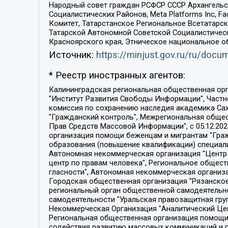
Народный совет граждан РСФСР СССР Архангельск
Социалистических Районов, Meta Platforms Inc, 
Комитет, Татарстанское Региональное Всетатар
Татарской Автономной Советской Социалистическ
Красноярского края, Этническое национальное о
Источник:
https://minjust.gov.ru/ru/doc
* Реестр иностранных агентов:
Калининградская региональная общественная организация "Экозащита!-Женсовет", Фонд содействия защите прав и свобод граждан "Общественный вердикт", Фонд "Институт Развития Свободы Информации", Частное учреждение "Информационное агентство МЕМО. РУ", Региональная общественная организация "Общественная комиссия по сохранению наследия академика Сахарова", Фонд поддержки свободы прессы, Санкт-Петербургская общественная правозащитная организация "Гражданский контроль", Межрегиональная общественная организация "Информационно-просветительский центр "Мемориал", Региональный Фонд "Центр Защиты Прав Средств Массовой Информации", с 05.12.2023 Фонд "Центр Защиты Прав Средств массовой информации", Региональная общественная благотворительная организация помощи беженцам и мигрантам "Гражданское содействие", Негосударственное образовательное учреждение дополнительного профессионального образования (повышение квалификации) специалистов "АКАДЕМИЯ ПО ПРАВАМ ЧЕЛОВЕКА", Свердловская региональная общественная организация "Сутяжник", Автономная некоммерческая организация "Центр независимых социологических исследований", Союз общественных объединений "Российский исследовательский центр по правам человека", Региональное общественное учреждение научно-информационный центр "МЕМОРИАЛ", Некоммерческая организация "Фонд защиты гласности", Автономная некоммерческая организация "Институт прав человека", Городская общественная организация "Екатеринбургское общество "МЕМОРИАЛ", Городская общественная организация "Рязанское историко-просветительское и правозащитное общество "Мемориал" (Рязанский Мемориал), Челябинский региональный орган общественной самодеятельности – женское общественное объединение "Женщины Евразии", Челябинский региональный орган общественной самодеятельности "Уральская правозащитная группа", Фонд содействия защите здоровья и социальной справедливости имени Андрея Рылькова, Автономная Некоммерческая Организация "Аналитический Центр Юрия Левады", Автономная некоммерческая организация социальной поддержки населения "Проект Апрель", Региональная общественная организация помощи женщинам и детям, находящимся в кризисной ситуации "Информационно-методический центр "Анна", Фонд содействия развитию массовых коммуникаций и правовому просвещению "Так-так-Так", Фонд содействия устойчивому развитию "Серебряная тайга", Свердловский региональный общественный фонд социальных проектов "Новое время", "Idel.Реалии", Кавказ.Реалии, Крым.Реалии, Телеканал Настоящее Время, Татаро-башкирская служба Радио Свобода (Azatliq Radiosi), Радио Свободная Европа/Радио Свобода (PCE/PC), "Сибирь.Реалии", "Фактограф", Благотворительный фонд помощи осужденным и их семьям, Автономная некоммерческая организация "Институт глобализации и социальных движений", Фонд "В защиту прав заключенных", Частное учреждение "Центр поддержки и содействия развитию средств массовой информации", Пензенский региональный общественный благотворительный фонд "Гражданский союз", "Север.Реалии", Некоммерческая организация Фонд "Правовая инициатива", 