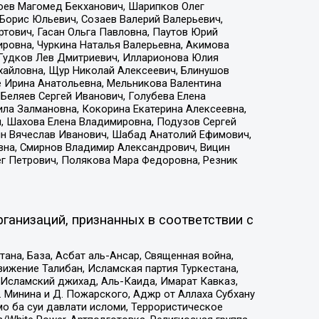
хоев Магомед Бекханович, Шарипков Олег
Борис Юльевич, Созаев Валерий Валерьевич,
тович, Гасан Ольга Павловна, Паутов Юрий
ровна, Чуркина Наталья Валерьевна, Акимова
 Гудков Лев Дмитриевич, Илларионова Юлия
ихайловна, Щур Николай Алексеевич, Блинушов
е Ирина Анатольевна, Мельникова Валентина
Беляев Сергей Иванович, Голубева Елена
ила Залмановна, Кокорина Екатерина Алексеевна,
, Шахова Елена Владимировна, Подузов Сергей
ин Вячеслав Иванович, Шабад Анатолий Ефимович,
вна, Смирнов Владимир Александрович, Вицин
ег Петрович, Полякова Мара Федоровна, Резник
ганизаций, признанных в соответствии с
на, База, Асбат аль-Ансар, Священная война,
ижение Талибан, Исламская партия Туркестана,
Исламский джихад, Аль-Каида, Имарат Кавказ,
 Минина и Д. Пожарского, Аджр от Аллаха Субхану
о ба суи давлати исломи, Террористическое